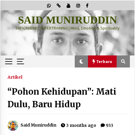
Skip
to
content
SAID MUNIRUDDIN
SUFICADEMIC SUPERTRAINING | Mind, Emotion & Spirituality
Terbaru
Terbaru
Artikel
“Pohon Kehidupan”: Mati
“Thuma’ninah”: Cara Agama Meregulasi Jiwa
yang Gelisah
Dulu, Baru Hidup
2 months ago
PRABOWO!
Said Muniruddin
3 months ago
933
2 months ago