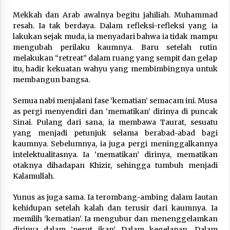
Mekkah dan Arab awalnya begitu jahiliah. Muhammad
resah. Ia tak berdaya. Dalam refleksi-refleksi yang ia
lakukan sejak muda, ia menyadari bahwa ia tidak mampu
mengubah perilaku kaumnya. Baru setelah rutin
melakukan “retreat” dalam ruang yang sempit dan gelap
itu, hadir kekuatan wahyu yang membimbingnya untuk
membangun bangsa.
Semua nabi menjalani fase ‘kematian’ semacam ini. Musa
as pergi menyendiri dan ‘mematikan’ dirinya di puncak
Sinai. Pulang dari sana, ia membawa Taurat, sesuatu
yang menjadi petunjuk selama berabad-abad bagi
kaumnya. Sebelumnya, ia juga pergi meninggalkannya
intelektualitasnya. Ia ‘mematikan’ dirinya, mematikan
otaknya dihadapan Khizir, sehingga tumbuh menjadi
Kalamullah.
Yunus as juga sama. Ia terombang-ambing dalam lautan
kehidupan setelah kalah dan terusir dari kaumnya. Ia
memilih ‘kematian’. Ia mengubur dan menenggelamkan
dirinya dalam ‘perut ikan’. Dalam kegelapan. Dalam