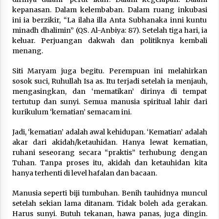
kepanasan. Dalam kelembaban. Dalam ruang inkubasi
ini ia berzikir, “La ilaha illa Anta Subhanaka inni kuntu
minadh dhalimin” (QS. Al-Anbiya: 87). Setelah tiga hari, ia
keluar. Perjuangan dakwah dan politiknya kembali
menang.
Siti Maryam juga begitu. Perempuan ini melahirkan
sosok suci, Ruhullah Isa as. Itu terjadi setelah ia menjauh,
mengasingkan, dan ‘mematikan’ dirinya di tempat
tertutup dan sunyi. Semua manusia spiritual lahir dari
kurikulum ‘kematian’ semacam ini.
Jadi, ‘kematian’ adalah awal kehidupan. ‘Kematian’ adalah
akar dari akidah/ketauhidan. Hanya lewat kematian,
ruhani seseorang secara “praktis” terhubung dengan
Tuhan. Tanpa proses itu, akidah dan ketauhidan kita
hanya terhenti di level hafalan dan bacaan.
Manusia seperti biji tumbuhan. Benih tauhidnya muncul
setelah sekian lama ditanam. Tidak boleh ada gerakan.
Harus sunyi. Butuh tekanan, hawa panas, juga dingin.