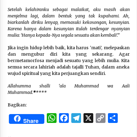
Setelah kelahiranku sebagai malaikat, aku masih akan
menjelma lagi, dalam bentuk yang tak kupahami. Ah,
biarkanlah diriku lenyap, memasuki kekosongan, kesunyian.
Karena hanya dalam kesunyian itulah terdengar nyanyian
mulia: ‘Hanya kepada-Nya segala sesuatu akan kembali’.”
Jika ingin hidup lebih baik, kita harus ‘mati’, melepaskan
dan mengubur diri kita yang sekarang. Agar
bermetamorfosa menjadi sesuatu yang lebih mulia. Kita
semua secara lahiriah adalah tajalli Tuhan, dalam aneka
wujud spiritual yang kita perjuangkan sendiri.
Allahumma shalli ‘ala Muhammad wa Aali
Muhammad.
*
****
Bagikan:
WhatsApp
Facebook
Telegram
X
Copy
Sha
Share
Link