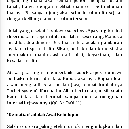
sepanjang mana akar sebuah pohon menjalar dalam
tanah, hanya dengan melihat diameter pertumbuhan
luarnya. Biasanya, ujung akar sebuah pohon itu sejajar
dengan keliling diameter pohon tersebut.
Itulah yang disebut “as above so below”. Apa yang terlihat
dipermukaan, seperti itulah isi dalam seseorang. Manusia
makhluk dua dimensi. Sisi luaran kita adalah gambaran
nyata dari spritual kita. Sikap, perilaku dan kondisi kita
merupakan manifestasi dari nilai, keyakinan, dan
kesadaran kita.
Maka, jika ingin memperbaiki aspek-aspek duniawi,
perbaiki internal diri kita. Pupuk akarnya. Bagian luar
akan mengikuti. Akar adalah jiwa, tempat tumbuhnya
“belief system”. Karena itu Allah berfirman, nasib suatu
kaum tidak akan berubah sampai mereka mengubah
internal kejiwaannya (QS. Ar-Ra’d: 11).
‘Kematian’ adalah Awal Kehidupan
Salah satu cara paling efektif untuk menghidupkan dan