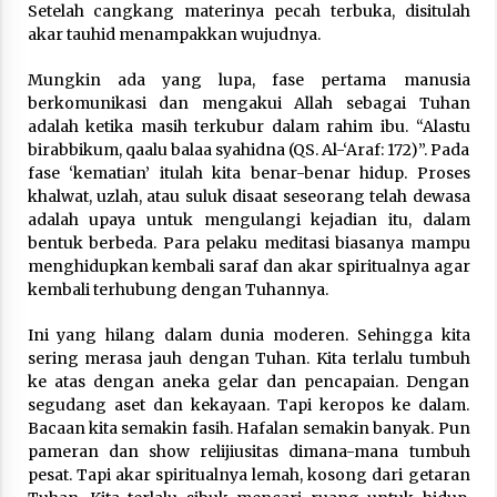
Setelah cangkang materinya pecah terbuka, disitulah
akar tauhid menampakkan wujudnya.
Mungkin ada yang lupa, fase pertama manusia
berkomunikasi dan mengakui Allah sebagai Tuhan
adalah ketika masih terkubur dalam rahim ibu. “Alastu
birabbikum, qaalu balaa syahidna (QS. Al-‘Araf: 172)”. Pada
fase ‘kematian’ itulah kita benar-benar hidup. Proses
khalwat, uzlah, atau suluk disaat seseorang telah dewasa
adalah upaya untuk mengulangi kejadian itu, dalam
bentuk berbeda. Para pelaku meditasi biasanya mampu
menghidupkan kembali saraf dan akar spiritualnya agar
kembali terhubung dengan Tuhannya.
Ini yang hilang dalam dunia moderen. Sehingga kita
sering merasa jauh dengan Tuhan. Kita terlalu tumbuh
ke atas dengan aneka gelar dan pencapaian. Dengan
segudang aset dan kekayaan. Tapi keropos ke dalam.
Bacaan kita semakin fasih. Hafalan semakin banyak. Pun
pameran dan show relijiusitas dimana-mana tumbuh
pesat. Tapi akar spiritualnya lemah, kosong dari getaran