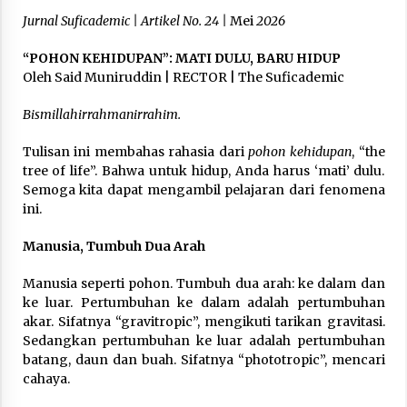
Link
3 months ago
Jurnal Suficademic | Artikel No. 24 |
Mei
2026
Takut Mati
“POHON KEHIDUPAN”: MATI DULU, BARU HIDUP
3 months ago
Oleh Said Muniruddin | RECTOR | The Suficademic
Bismillahirrahmanirrahim.
Said Muniruddin Latih Mental dan Spiritual 80
Siswa YPHC
Tulisan ini membahas rahasia dari
pohon kehidupan
, “the
3 months ago
tree of life”. Bahwa untuk hidup, Anda harus ‘mati’ dulu.
Semoga kita dapat mengambil pelajaran dari fenomena
ini.
Said Muniruddin Beri Pelatihan dan Motivasi
untuk 179 Guru Diniyah Disdikbud Kota Banda
Manusia, Tumbuh Dua Arah
Aceh
4 months ago
Manusia seperti pohon. Tumbuh dua arah: ke dalam dan
ke luar. Pertumbuhan ke dalam adalah pertumbuhan
SELVi: Sebuah Model Motivasi dalam
Kepemimpinan Bisnis
akar. Sifatnya “gravitropic”, mengikuti tarikan gravitasi.
4 months ago
Sedangkan pertumbuhan ke luar adalah pertumbuhan
batang, daun dan buah. Sifatnya “phototropic”, mencari
cahaya.
Eksistensi Iran dalam Tiga Ayat: Memahami
Aliansi Yahudi dan Kristen dalam Dinamika