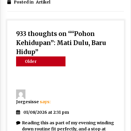
Posted in
Artikel
933 thoughts on “
“Pohon
Kehidupan”: Mati Dulu, Baru
Hidup
”
Comments
Older
navigation
comments
Jorgesisse
says:
01/08/2026 at 2:31 pm
Reading this as part of my evening winding
down routine fit perfectly, and a stop at