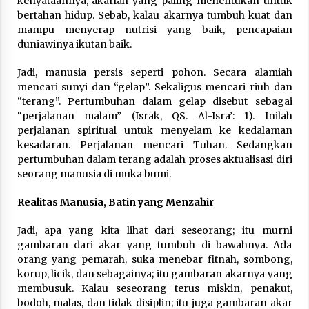
kenyataannya, akarlah yang paling menentukan untuk
bertahan hidup. Sebab, kalau akarnya tumbuh kuat dan
mampu menyerap nutrisi yang baik, pencapaian
duniawinya ikutan baik.
Jadi, manusia persis seperti pohon. Secara alamiah
mencari sunyi dan “gelap”. Sekaligus mencari riuh dan
“terang”. Pertumbuhan dalam gelap disebut sebagai
“perjalanan malam” (Israk, QS. Al-Isra’: 1). Inilah
perjalanan spiritual untuk menyelam ke kedalaman
kesadaran. Perjalanan mencari Tuhan. Sedangkan
pertumbuhan dalam terang adalah proses aktualisasi diri
seorang manusia di muka bumi.
Realitas Manusia, Batin yang Menzahir
Jadi, apa yang kita lihat dari seseorang; itu murni
gambaran dari akar yang tumbuh di bawahnya. Ada
orang yang pemarah, suka menebar fitnah, sombong,
korup, licik, dan sebagainya; itu gambaran akarnya yang
membusuk. Kalau seseorang terus miskin, penakut,
bodoh, malas, dan tidak disiplin; itu juga gambaran akar