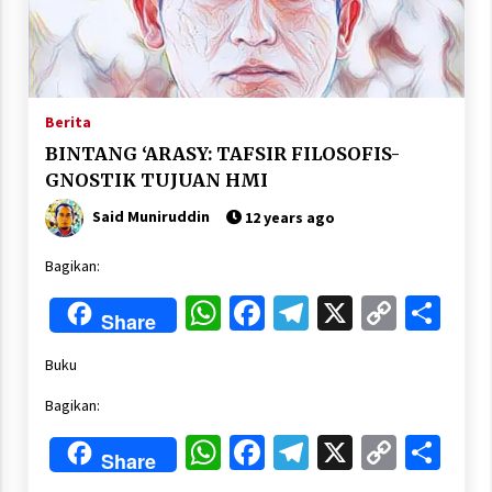
Berita
BINTANG ‘ARASY: TAFSIR FILOSOFIS-
GNOSTIK TUJUAN HMI
Said Muniruddin
12 years ago
Bagikan:
WhatsApp
Facebook
Telegram
X
Copy
Sha
Share
Link
Buku
Bagikan:
WhatsApp
Facebook
Telegram
X
Copy
Sha
Share
Link