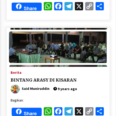
WhatsApp
Facebook
Telegram
X
Copy
Sha
Share
Link
Berita
BINTANG ARASY DI KISARAN
Said Muniruddin
9 years ago
Bagikan:
WhatsApp
Facebook
Telegram
X
Copy
Sha
Share