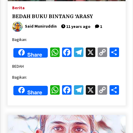
Berita
BEDAH BUKU BINTANG ‘ARASY
Said Muniruddin
11 years ago
1
Bagikan:
WhatsApp
Facebook
Telegram
X
Copy
Sha
Share
Link
BEDAH
Bagikan:
WhatsApp
Facebook
Telegram
X
Copy
Sha
Share
Link