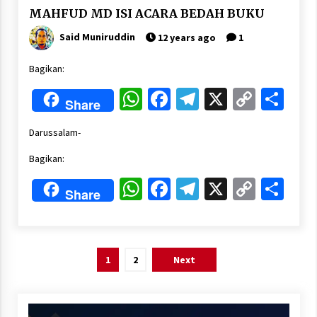
MAHFUD MD ISI ACARA BEDAH BUKU
Said Muniruddin
12 years ago
1
Bagikan:
WhatsApp
Facebook
Telegram
X
Copy
Sha
Share
Link
Darussalam-
Bagikan:
WhatsApp
Facebook
Telegram
X
Copy
Sha
Share
Link
Posts
1
2
Next
pagination