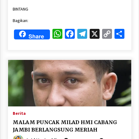
Link
BINTANG
Bagikan:
WhatsApp
Facebook
Telegram
X
Copy
Sha
Share
Link
Berita
MALAM PUNCAK MILAD HMI CABANG
JAMBI BERLANGSUNG MERIAH