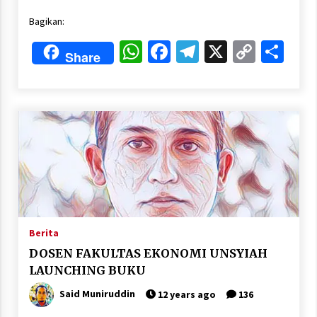
Bagikan:
WhatsApp
Facebook
Telegram
X
Copy
Sha
Share
Link
Berita
DOSEN FAKULTAS EKONOMI UNSYIAH
LAUNCHING BUKU
Said Muniruddin
12 years ago
136