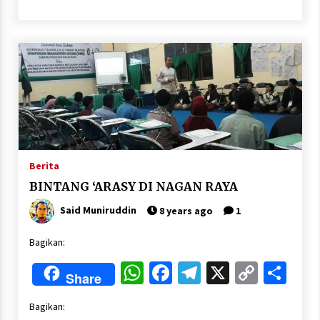
Link
Nubuwwat
5 months ago
Berita
BINTANG ‘ARASY DI NAGAN RAYA
Said Muniruddin
8 years ago
1
Bagikan:
WhatsApp
Facebook
Telegram
X
Copy
Sha
Share
Link
Bagikan: