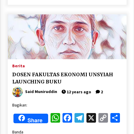
Berita
DOSEN FAKULTAS EKONOMI UNSYIAH
LAUNCHING BUKU
Said Muniruddin
12 years ago
2
Bagikan:
WhatsApp
Facebook
Telegram
X
Copy
Sha
Share
Link
Banda