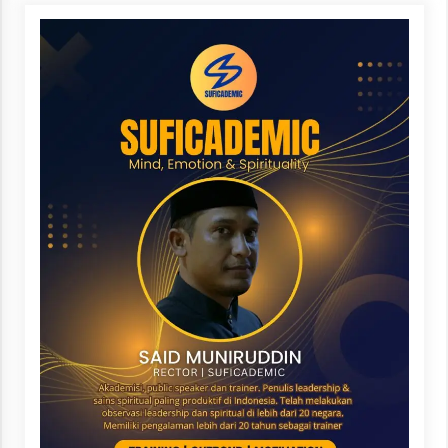
3 months ago
Takut Mati
3 months ago
Said Muniruddin Latih Mental dan Spiritual 80
Siswa YPHC
3 months ago
Said Muniruddin Beri Pelatihan dan Motivasi
untuk 179 Guru Diniyah Disdikbud Kota Banda
Aceh
4 months ago
SELVi: Sebuah Model Motivasi dalam
Kepemimpinan Bisnis
4 months ago
Eksistensi Iran dalam Tiga Ayat: Memahami
Aliansi Yahudi dan Kristen dalam Dinamika