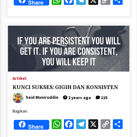
Share
Nubuwwat
Link
5 months ago
Artikel
KUNCI SUKSES: GIGIH DAN KONSISTEN
Said Muniruddin
2 years ago
115
Bagikan:
WhatsApp
Facebook
Telegram
X
Copy
Sha
Share
Link