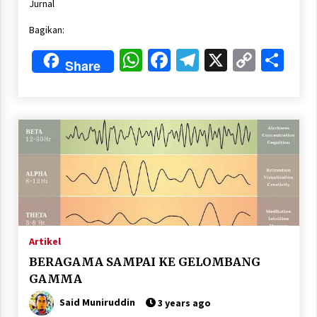
Jurnal
Bagikan:
WhatsApp
Facebook
Telegram
X
Copy
Sha
Share
Link
Artikel
BERAGAMA SAMPAI KE GELOMBANG
GAMMA
Said Muniruddin
3 years ago