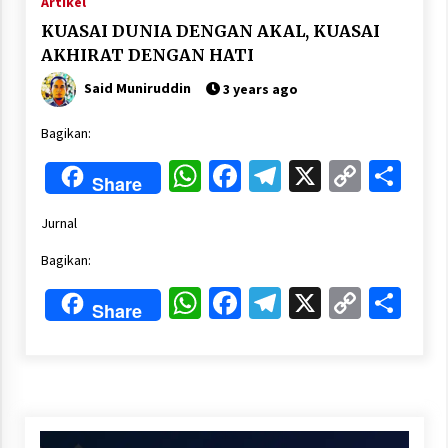
Artikel
KUASAI DUNIA DENGAN AKAL, KUASAI
AKHIRAT DENGAN HATI
Said Muniruddin
3 years ago
Bagikan:
WhatsApp
Facebook
Telegram
X
Copy
Sha
Share
Link
Jurnal
Bagikan:
WhatsApp
Facebook
Telegram
X
Copy
Sha
Share
Link