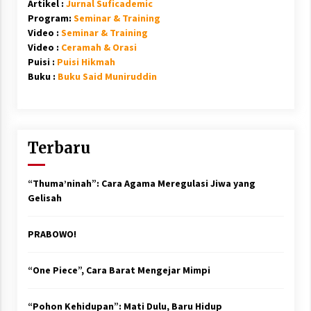
Artikel :
Jurnal Suficademic
Program:
Seminar & Training
Video :
Seminar & Training
Video :
Ceramah & Orasi
Puisi :
Puisi Hikmah
Buku :
Buku Said Muniruddin
Terbaru
“Thuma’ninah”: Cara Agama Meregulasi Jiwa yang
Gelisah
PRABOWO!
“One Piece”, Cara Barat Mengejar Mimpi
“Pohon Kehidupan”: Mati Dulu, Baru Hidup