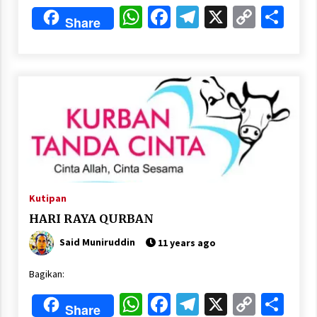
WhatsApp
Facebook
Telegram
X
Copy
Sha
Share
Link
Kutipan
HARI RAYA QURBAN
Said Muniruddin
11 years ago
Bagikan:
WhatsApp
Facebook
Telegram
X
Copy
Sha
Share