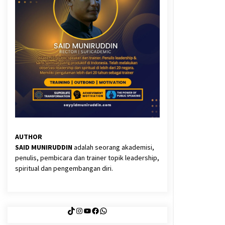
3 months ago
Said Muniruddin Latih Mental dan
Spiritual 80 Siswa YPHC
3 months ago
Eksistensi Iran dalam Tiga Ayat:
Memahami Aliansi Yahudi dan
Kristen dalam Dinamika Nubuwwat
5 months ago
AUTHOR
y
SAID MUNIRUDDIN
adalah seorang akademisi,
k
penulis, pembicara dan trainer topik leadership,
spiritual dan pengembangan diri.
TikTok
Instagram
YouTube
Facebook
WhatsApp