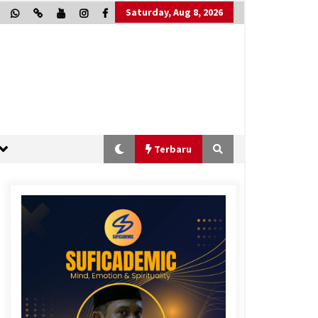
Saturday, Aug 8, 2026
Terbaru
“One Piece”, Cara Barat Mengejar
Mimpi
2 months ago
“Allahukrasi”: The Power of
Management!