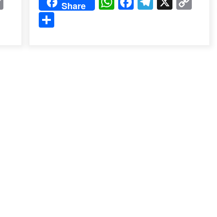
k
gram
Copy
WhatsApp
Facebook
Telegram
X
Cop
Share
Link
Lin
Share