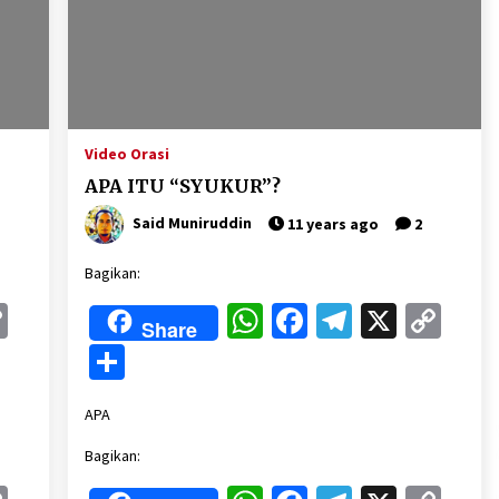
3 months ago
Takut Mati
3 months ago
Video Orasi
an
SELVi: Sebuah Model Motivasi
APA ITU “SYUKUR”?
dalam Kepemimpinan Bisnis
4 months ago
Said Muniruddin
11 years ago
2
Bagikan:
k
gram
Copy
WhatsApp
Facebook
Telegram
X
Cop
Share
Link
Lin
Share
APA
Bagikan: