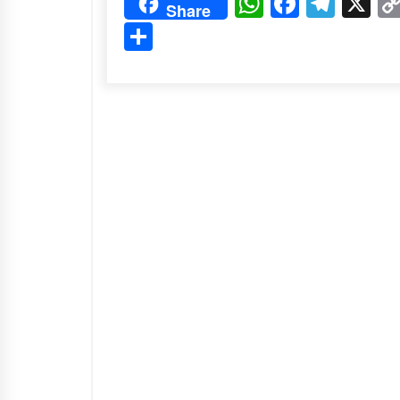
WhatsApp
Faceboo
Tele
X
Share
Share