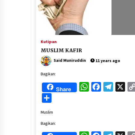
3 months ago
Manajemen “Qaddamat Lighad”:
Menjadi Manusia Visioner dan
Beretika
3 months ago
Kutipan
Said Muniruddin Beri Pelatihan d
MUSLIM KAFIR
Motivasi untuk 179 Guru Diniyah
Disdikbud Kota Banda Aceh
Said Muniruddin
11 years ago
4 months ago
Bagikan:
WhatsApp
Faceboo
Tele
X
Share
Share
Muslim
Bagikan: