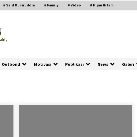
# Said Muniruddin
# Family
# Video
# Hijau Hitam
N
lity
Outbond
Motivasi
Publikasi
News
Galeri
PRABOWO!
2 months ago
ru
“Manusia Digital”: Cerdas Lewat
Sinyal