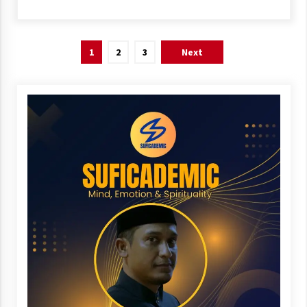
Link
Posts
1
2
3
Next
pagination