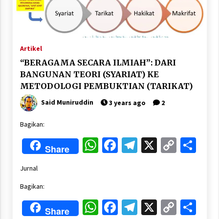
Artikel
“BERAGAMA SECARA ILMIAH”: DARI
BANGUNAN TEORI (SYARIAT) KE
METODOLOGI PEMBUKTIAN (TARIKAT)
Said Muniruddin
3 years ago
2
Bagikan:
WhatsApp
Facebook
Telegram
X
Copy
Sha
Share
Link
Jurnal
Bagikan:
WhatsApp
Facebook
Telegram
X
Copy
Sha
Share