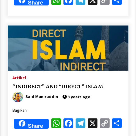
Share
Nubuwwat
Link
4 months ago
Artikel
“INDIRECT” AND “DIRECT” ISLAM
Said Muniruddin
3 years ago
Bagikan:
WhatsApp
Facebook
Telegram
X
Copy
Sha
Share
Link