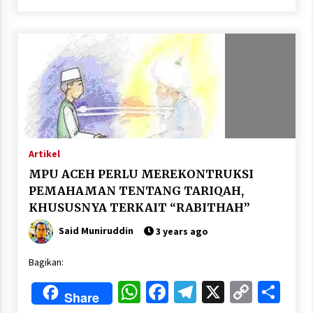
Artikel
MPU ACEH PERLU MEREKONTRUKSI
PEMAHAMAN TENTANG TARIQAH,
KHUSUSNYA TERKAIT “RABITHAH”
Said Muniruddin
3 years ago
Bagikan:
WhatsApp
Facebook
Telegram
X
Copy
Sha
Share