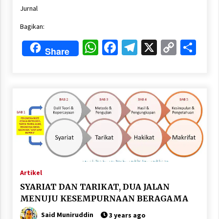
Link
Jurnal
Bagikan:
WhatsApp
Facebook
Telegram
X
Copy
Sha
Share
Link
Artikel
SYARIAT DAN TARIKAT, DUA JALAN
MENUJU KESEMPURNAAN BERAGAMA
Said Muniruddin
3 years ago