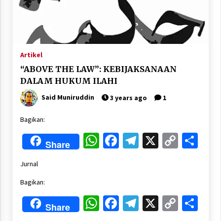
Artikel
“ABOVE THE LAW”: KEBIJAKSANAAN
DALAM HUKUM ILAHI
Said Muniruddin
3 years ago
1
Bagikan:
WhatsApp
Facebook
Telegram
X
Copy
Sha
Share
Link
Jurnal
Bagikan:
WhatsApp
Facebook
Telegram
X
Copy
Sha
Share
Link