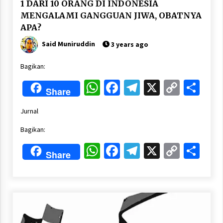
1 DARI 10 ORANG DI INDONESIA
MENGALAMI GANGGUAN JIWA, OBATNYA
APA?
Said Muniruddin
3 years ago
Bagikan:
WhatsApp
Facebook
Telegram
X
Copy
Sha
Share
Link
Jurnal
Bagikan:
WhatsApp
Facebook
Telegram
X
Copy
Sha
Share
Link