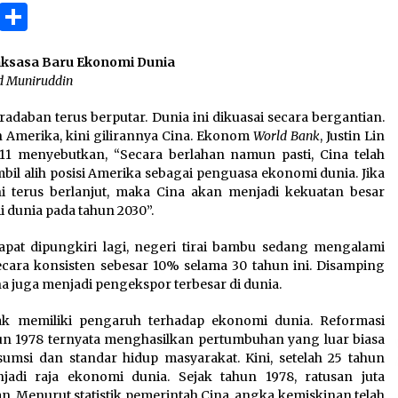
3 months ago
ok
gram
Copy
Share
Link
Takut Mati
aksasa Baru Ekonomi Dunia
3 months ago
d Muniruddin
adaban terus berputar. Dunia ini dikuasai secara bergantian.
an
 Amerika, kini gilirannya Cina. Ekonom
SELVi: Sebuah Model Motivasi
World Bank
, Justin Lin
dalam Kepemimpinan Bisnis
11 menyebutkan, “Secara berlahan namun pasti, Cina telah
4 months ago
il alih posisi Amerika sebagai penguasa ekonomi dunia. Jika
ni terus berlanjut, maka Cina akan menjadi kekuatan besar
 dunia pada tahun 2030”.
apat dipungkiri lagi, negeri tirai bambu sedang mengalami
ara konsisten sebesar 10% selama 30 tahun ini. Disamping
a juga menjadi pengekspor terbesar di dunia.
ak memiliki pengaruh terhadap ekonomi dunia. Reformasi
hun 1978 ternyata menghasilkan pertumbuhan yang luar biasa
sumsi dan standar hidup masyarakat. Kini, setelah 25 tahun
njadi raja ekonomi dunia. Sejak tahun 1978, ratusan juta
n. Menurut statistik pemerintah Cina, angka kemiskinan telah