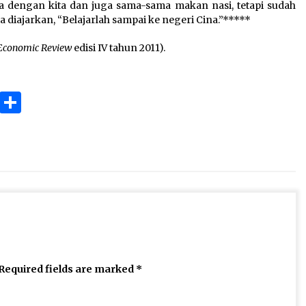
a dengan kita dan juga sama-sama makan nasi, tetapi sudah
 diajarkan, “Belajarlah sampai ke negeri Cina.”*****
Economic Review
edisi IV tahun 2011).
ok
gram
Copy
Share
Link
Required fields are marked
*