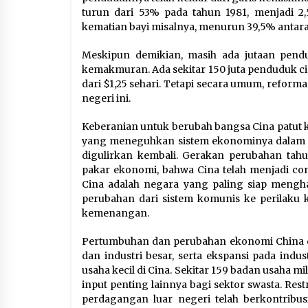
turun dari 53% pada tahun 1981, menjadi 2
kematian bayi misalnya, menurun 39,5% antar
Meskipun demikian, masih ada jutaan pend
kemakmuran. Ada sekitar 150 juta penduduk ci
dari $1,25 sehari. Tetapi secara umum, refor
negeri ini.
Keberanian untuk berubah bangsa Cina patut ki
yang meneguhkan sistem ekonominya dalam ba
digulirkan kembali. Gerakan perubahan tah
pakar ekonomi, bahwa Cina telah menjadi cont
Cina adalah negara yang paling siap mengh
perubahan dari sistem komunis ke perilaku k
kemenangan.
Pertumbuhan dan perubahan ekonomi China dis
dan industri besar, serta ekspansi pada indus
usaha kecil di Cina. Sekitar 159 badan usaha 
input penting lainnya bagi sektor swasta. Re
perdagangan luar negeri telah berkontribus