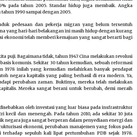
,5% pada tahun 2005. Standar hidup juga membaik. Angka
a tahun 1990 sampai dengan 2005.
uduk pedesaan dan pekerja migran yang belum tersentuh
na yang hari-hari belakangan ini masih hidup dengan kurang
masi ekonomi telah memberi kemajuan yang sangat berarti bagi
ta puji. Bagaimana tidak, tahun 1947 Cina melakukan revolusi
sis komunis. Sekitar 30 tahun kemudian, sebuah reformasi
un 1978 inilah yang kemudian melahirkan banyak pendapat
oh negara kapitalis yang paling berhasil di era modern. Ya,
adapi perubahan zaman. Buktinya, mereka telah melakukan
apitalis. Mereka sangat berani untuk berubah, demi meraih
ebabkan oleh investasi yang luar biasa pada insfrastruktur
tri kecil dan menengah. Pada tahun 2010, ada sekitar 10 juta
milik negara juga sangat berperan dalam penyediaan energi dan
strukturisasi ekonomi, perubahan manajemen yang fokus pada
i terhadap sepuluh kali lipat pertumbuhan PDB sejak 1978.