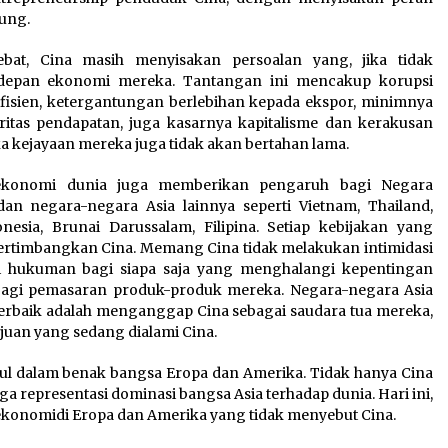
kung.
at, Cina masih menyisakan persoalan yang, jika tidak
depan ekonomi mereka. Tantangan ini mencakup korupsi
fisien, ketergantungan berlebihan kepada ekspor, minimnya
aritas pendapatan, juga kasarnya kapitalisme dan kerakusan
aka kejayaan mereka juga tidak akan bertahan lama.
ekonomi dunia juga memberikan pengaruh bagi Negara
dan negara-negara Asia lainnya seperti Vietnam, Thailand,
nesia, Brunai Darussalam, Filipina. Setiap kebijakan yang
ertimbangkan Cina. Memang Cina tidak melakukan intimidasi
i hukuman bagi siapa saja yang menghalangi kepentingan
agi pemasaran produk-produk mereka. Negara-negara Asia
terbaik adalah menganggap Cina sebagai saudara tua mereka,
uan yang sedang dialami Cina.
cul dalam benak bangsa Eropa dan Amerika. Tidak hanya Cina
ga representasi dominasi bangsa Asia terhadap dunia. Hari ini,
konomidi Eropa dan Amerika yang tidak menyebut Cina.