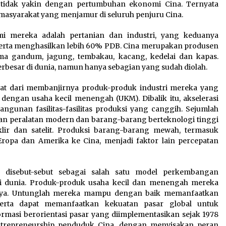
 tidak yakin dengan pertumbuhan ekonomi Cina. Ternyata
masyarakat yang menjamur di seluruh penjuru Cina.
i mereka adalah pertanian dan industri, yang keduanya
serta menghasilkan lebih 60% PDB. Cina merupakan produsen
tama gandum, jagung, tembakau, kacang, kedelai dan kapas.
besar di dunia, namun hanya sebagian yang sudah diolah.
hat dari membanjirnya produk-produk industri mereka yang
 dengan usaha kecil menengah (UKM). Dibalik itu, akselerasi
gunan fasilitas-fasilitas produksi yang canggih. Sejumlah
kan peralatan modern dan barang-barang berteknologi tinggi
lir dan satelit. Produksi barang-barang mewah, termasuk
Eropa dan Amerika ke Cina, menjadi faktor lain percepatan
a disebut-sebut sebagai salah satu model perkembangan
omi dunia. Produk-produk usaha kecil dan menengah mereka
knya. Untunglah mereka mampu dengan baik memanfaatkan
serta dapat memanfaatkan kekuatan pasar global untuk
masi berorientasi pasar yang diimplementasikan sejak 1978
 entrepreneurship penduduk Cina, dengan menyisakan peran