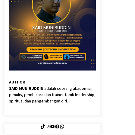
3 months ago
Said Muniruddin Latih Mental dan
Spiritual 80 Siswa YPHC
3 months ago
Eksistensi Iran dalam Tiga Ayat:
Memahami Aliansi Yahudi dan
Kristen dalam Dinamika Nubuwwat
4 months ago
AUTHOR
SAID MUNIRUDDIN
adalah seorang akademisi,
penulis, pembicara dan trainer topik leadership,
spiritual dan pengembangan diri.
TikTok
Instagram
YouTube
Facebook
WhatsApp