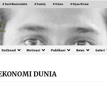
# Said Muniruddin
# Family
# Video
# Hijau Hitam
N
lity
Outbond
Motivasi
Publikasi
News
Galeri
 EKONOMI DUNIA
PRABOWO!
2 months ago
ru
“Manusia Digital”: Cerdas Lewat
Sinyal