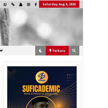
Saturday, Aug 8, 2026
Terbaru
“One Piece”, Cara Barat Mengejar
Mimpi
2 months ago
“Allahukrasi”: The Power of
Management!