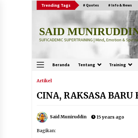
Skip
Trending Tags
# Quotes
# Info & News
to
content
SAID MUNIRUDDI
SUFICADEMIC SUPERTRAINING | Mind, Emotion & Spiritua
Beranda
Tentang
Training
Terbaru
Artikel
CINA, RAKSASA BARU
“Thuma’ninah”: Cara Agama
Meregulasi Jiwa yang Gelisah
2 months ago
Said Muniruddin
15 years ago
“Pohon Kehidupan”: Mati Dulu, Ba
Bagikan:
Hidup