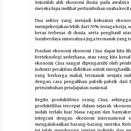
Sejumlah ahli ekonomi dunia pada awalnya
mereka lupa melihat pertumbuhan usaha kecil 
Dua sektor yang menjadi kekuatan ekonom
mempekerjakan lebih dari 70% tenaga kerja, 
beras terbesar di dunia, serta penghasil u
Sumberdaya mineralnya juga termasuk yang ter
Fondasi ekonomi ekonomi Cina dapat kita li
berteknologi sederhana, atau yang kita kenal
ekonomi Cina sangat dipengaruhi oleh pemban
industri perakitan didirikan untuk menghasil
yang berharga mahal, termasuk senjata nuk
dengan cara pengalihan pabrik-pabrik dari 
pertumbuhan pendapatan nasional.
Begitu produktifnya orang Cina, sehingg
produktifitas tercepat dalam sejarah ekon
sudah terlalu luar biasa ragam dan banya
integrasi dengan ekonomi internasional 
mengalokasikan barang-barang mereka. Refor
ini telah mendorong inisiasi individu dan