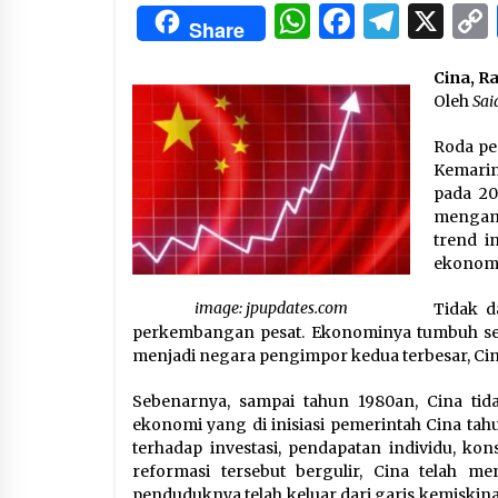
3 months ago
WhatsApp
Facebo
Tele
X
Share
Manajemen “Qaddamat Lighad”:
Cina, R
Menjadi Manusia Visioner dan
Beretika
Oleh
Sai
3 months ago
Roda per
Said Muniruddin Beri Pelatihan d
Kemarin
Motivasi untuk 179 Guru Diniyah
pada 20
Disdikbud Kota Banda Aceh
mengamb
4 months ago
trend i
ekonomi
image: jpupdates.com
Tidak d
perkembangan pesat. Ekonominya tumbuh sec
menjadi negara pengimpor kedua terbesar, Cin
Sebenarnya, sampai tahun 1980an, Cina tid
ekonomi yang di inisiasi pemerintah Cina ta
terhadap investasi, pendapatan individu, kon
reformasi tersebut bergulir, Cina telah me
penduduknya telah keluar dari garis kemiskina