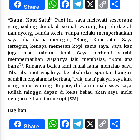
WhatsApp
Facebook
Telegram
X
Copy
Sha
Share
Link
“One Piece”, Cara Barat Mengejar Mimpi
“Bang, Kopi Satu!”
Pagi ini saya melewati seseorang
2 months ago
yang sedang duduk di sebuah warung kopi di daerah
Lamnyong, Banda Aceh. Tanpa terlalu memperhatikan
saya, tiba-tiba ia menegur, “Bang.. Kopi satu!”. Saya
“Pohon Kehidupan”: Mati Dulu, Baru Hidup
tertegun, kenapa memesan kopi sama saya. Saya kan
3 months ago
juga mau minum kopi. Saya berhenti sambil
memperhatikan wajahnya lalu membalas, “Kopi apa
bang?”. Rupanya beliau kini mulai lama menatap saya.
Tiba-tiba raut wajahnya berubah dan spontan bangun
“Manusia Digital”: Cerdas Lewat Sinyal
sambil menyalami ia berkata, “Pak, maaf pak ya. Saya kira
3 months ago
yang punya warung.” Rupanya beliau ini mahasiswa saya.
Kuliah minggu depan di kelas beliau akan saya mulai
dengan cerita minum kopi. [SM]
“Allahukrasi”: The Power of Management!
3 months ago
Bagikan:
WhatsApp
Facebook
Telegram
X
Copy
Sha
Share
Manajemen “Qaddamat Lighad”: Menjadi
Link
Manusia Visioner dan Beretika