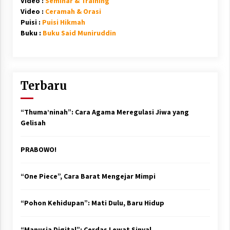
Video :
Seminar & Training
Video :
Ceramah & Orasi
Puisi :
Puisi Hikmah
Buku :
Buku Said Muniruddin
Terbaru
“Thuma’ninah”: Cara Agama Meregulasi Jiwa yang
Gelisah
PRABOWO!
“One Piece”, Cara Barat Mengejar Mimpi
“Pohon Kehidupan”: Mati Dulu, Baru Hidup
“Manusia Digital”: Cerdas Lewat Sinyal