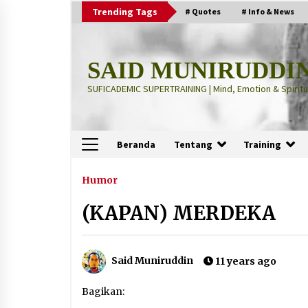
Skip
Trending Tags
# Quotes
# Info & News
to
content
SAID MUNIRUDDI
SUFICADEMIC SUPERTRAINING | Mind, Emotion & Spiritua
Beranda
Tentang
Training
Terbaru
Humor
(KAPAN) MERDEKA
“Thuma’ninah”: Cara Agama
Meregulasi Jiwa yang Gelisah
2 months ago
Said Muniruddin
11 years ago
“Pohon Kehidupan”: Mati Dulu, Ba
Bagikan:
Hidup