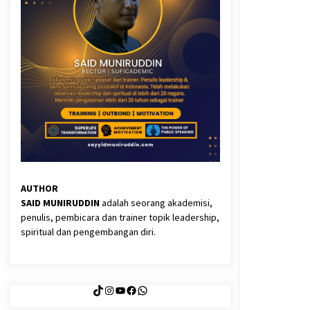
3 months ago
Said Muniruddin Latih Mental dan
Spiritual 80 Siswa YPHC
3 months ago
Eksistensi Iran dalam Tiga Ayat:
Memahami Aliansi Yahudi dan
Kristen dalam Dinamika Nubuwwat
4 months ago
AUTHOR
SAID MUNIRUDDIN
adalah seorang akademisi,
penulis, pembicara dan trainer topik leadership,
spiritual dan pengembangan diri.
TikTok
Instagram
YouTube
Facebook
WhatsApp