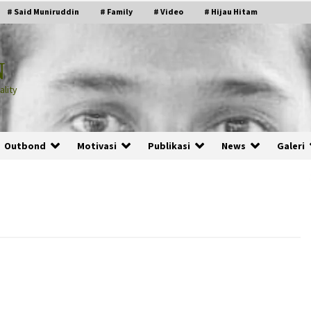
# Said Muniruddin
# Family
# Video
# Hijau Hitam
N
lity
Outbond
Motivasi
Publikasi
News
Galeri
PRABOWO!
2 months ago
ru
“Manusia Digital”: Cerdas Lewat
Sinyal