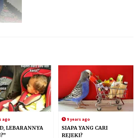
s ago
9 years ago
D, LEBARANNYA
SIAPA YANG CARI
?”
REJEKI?