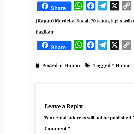
3 months ago
WhatsApp
Facebo
Tele
X
Share
Manajemen “Qaddamat Lighad”:
(Kapan) Merdeka.
Sudah 70 tahun, tapi masih 
Menjadi Manusia Visioner dan
Beretika
Bagikan:
3 months ago
WhatsApp
Facebo
Tele
X
Said Muniruddin Beri Pelatihan d
Share
Motivasi untuk 179 Guru Diniyah
Disdikbud Kota Banda Aceh
4 months ago
Posted in
Humor
Tagged #
Humor
Leave a Reply
Your email address will not be published.
Comment
*