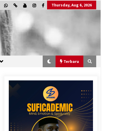
Thursday, Aug 6, 2026
Terbaru
“One Piece”, Cara Barat Mengejar
Mimpi
2 months ago
“Allahukrasi”: The Power of
Management!