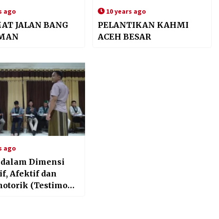
s ago
10 years ago
AT JALAN BANG
PELANTIKAN KAHMI
MAN
ACEH BESAR
s ago
 dalam Dimensi
f, Afektif dan
otorik (Testimoni
a SC HMI Jantho)