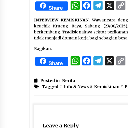
3 months ago
WhatsApp
Facebo
Tele
X
Share
Manajemen “Qaddamat Lighad”:
INTERVIEW KEMISKINAN.
Wawancara dengan
Menjadi Manusia Visioner dan
Beretika
keuchik Krueng Raya, Sabang (23/08/2015)
3 months ago
berkembang. Tradisionalnya sektor perikanan 
tidak menjadi domain kerja bagi sebagian besa
Said Muniruddin Beri Pelatihan d
Motivasi untuk 179 Guru Diniyah
Bagikan:
Disdikbud Kota Banda Aceh
WhatsApp
Facebo
Tele
X
4 months ago
Share
Posted in
Berita
Tagged #
Info & News
#
Kemiskinan
#
P
Leave a Reply