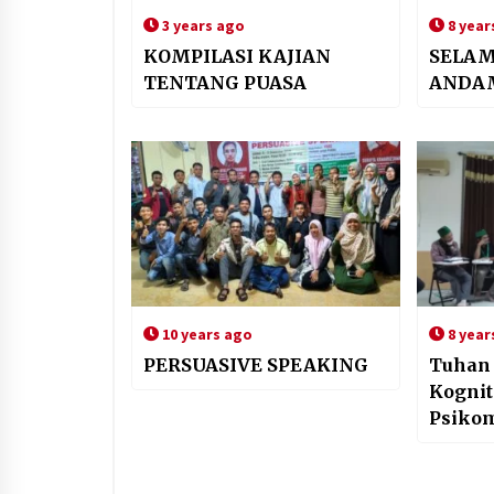
3 years ago
8 year
KOMPILASI KAJIAN
SELAM
TENTANG PUASA
ANDA
10 years ago
8 year
PERSUASIVE SPEAKING
Tuhan
Kogniti
Psikom
Pesert