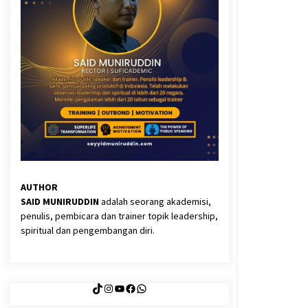
3 months ago
Said Muniruddin Latih Mental dan
Spiritual 80 Siswa YPHC
3 months ago
Eksistensi Iran dalam Tiga Ayat:
Memahami Aliansi Yahudi dan
Kristen dalam Dinamika Nubuwwat
5 months ago
AUTHOR
SAID MUNIRUDDIN
adalah seorang akademisi,
penulis, pembicara dan trainer topik leadership,
spiritual dan pengembangan diri.
TikTok
Instagram
YouTube
Facebook
WhatsApp