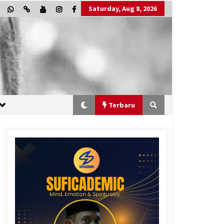
Saturday, Aug 8, 2026
Terbaru
“One Piece”, Cara Barat Mengejar
Mimpi
2 months ago
“Allahukrasi”: The Power of
Management!