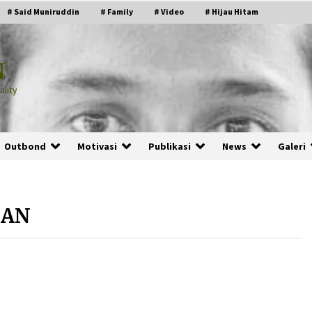
# Said Muniruddin
# Family
# Video
# Hijau Hitam
N
lity
Outbond
Motivasi
Publikasi
News
Galeri
NAN
PRABOWO!
2 months ago
ru
“Manusia Digital”: Cerdas Lewat
Sinyal