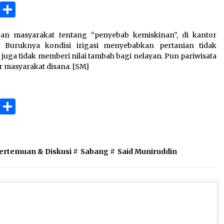
3 months ago
ok
gram
Copy
Share
Link
Takut Mati
 masyarakat tentang “penyebab kemiskinan”, di kantor
3 months ago
. Buruknya kondisi irigasi menyebabkan pertanian tidak
juga tidak memberi nilai tambah bagi nelayan. Pun pariwisata
r masyarakat disana. [SM]
an
SELVi: Sebuah Model Motivasi
dalam Kepemimpinan Bisnis
4 months ago
ok
gram
Copy
Share
Link
ertemuan & Diskusi
#
Sabang
#
Said Muniruddin