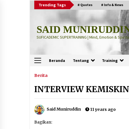
Skip
Trending Tags
# Quotes
# Info & News
to
content
SAID MUNIRUDDI
SUFICADEMIC SUPERTRAINING | Mind, Emotion & Spiritua
Beranda
Tentang
Training
Terbaru
Berita
INTERVIEW KEMISKI
“Thuma’ninah”: Cara Agama
Meregulasi Jiwa yang Gelisah
2 months ago
Said Muniruddin
11 years ago
“Pohon Kehidupan”: Mati Dulu, Ba
Bagikan:
Hidup