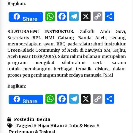
Bagikan:
WhatsApp
Facebook
Telegram
X
Copy
Sha
“One Piece”, Cara Barat Mengejar Mimpi
Share
2 months ago
Link
SILATURAHMI INSTRUKTUR.
Zulkifli Andi Govi,
Sekretaris BPL HMI Cabang Banda Aceh, sedang
“Pohon Kehidupan”: Mati Dulu, Baru Hidup
mempersiapkan ayam BBQ pada silaturahmi instruktur
3 months ago
Green-Black Community of Aceh di Zawiyah SM, Kajhu,
Aceh Besar (12/10/2015). Silaturahmi bulanan merupakan
program mengikat silaturahmi serta sarana
untuk membangun berbagai tematik diskusi dalam
“Manusia Digital”: Cerdas Lewat Sinyal
proses pengembangan sumberdaya manusia. [SM]
3 months ago
Bagikan:
WhatsApp
Facebook
Telegram
X
Copy
Sha
“Allahukrasi”: The Power of Management!
Share
3 months ago
Link
Posted in
Berita
Manajemen “Qaddamat Lighad”: Menjadi
Tagged #
Hijau Hitam
#
Info & News
#
Manusia Visioner dan Beretika
Pertemuan & Diskusi