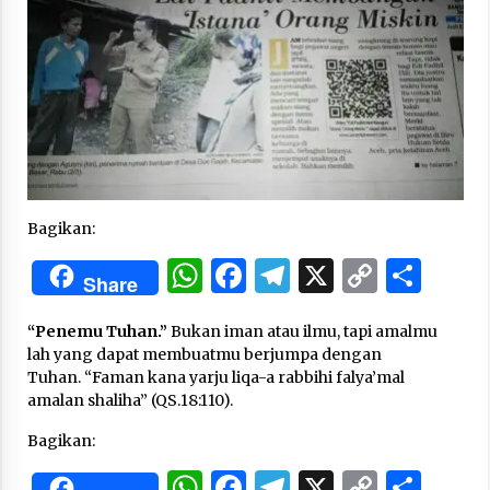
“One Piece”, Cara Barat Mengejar Mimpi
3 months ago
“Pohon Kehidupan”: Mati Dulu, Baru Hidup
3 months ago
Bagikan:
“Manusia Digital”: Cerdas Lewat Sinyal
WhatsApp
Facebook
Telegram
X
Copy
Sha
3 months ago
Share
Link
“Penemu Tuhan.”
Bukan iman atau ilmu, tapi amalmu
lah yang dapat membuatmu berjumpa dengan
“Allahukrasi”: The Power of Management!
Tuhan. “Faman kana yarju liqa-a rabbihi falya’mal
3 months ago
amalan shaliha” (QS.18:110).
Bagikan:
Manajemen “Qaddamat Lighad”: Menjadi
Manusia Visioner dan Beretika
WhatsApp
Facebook
Telegram
X
Copy
Sha