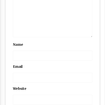
Nubuwwat
4 months ago
Name
Email
Website