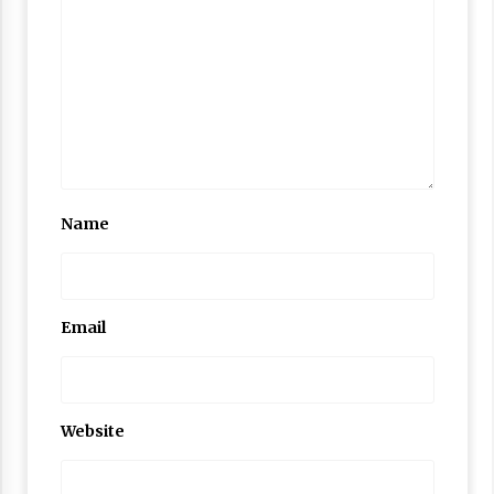
3 months ago
Takut Mati
3 months ago
Said Muniruddin Latih Mental dan Spiritual 80
Siswa YPHC
3 months ago
Name
Said Muniruddin Beri Pelatihan dan Motivasi
untuk 179 Guru Diniyah Disdikbud Kota Banda
Aceh
4 months ago
Email
SELVi: Sebuah Model Motivasi dalam
Kepemimpinan Bisnis
4 months ago
Website
Eksistensi Iran dalam Tiga Ayat: Memahami
Aliansi Yahudi dan Kristen dalam Dinamika