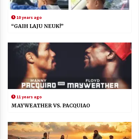
10 years ago
“GAIH LAJU NEUK!”
11 years ago
MAYWEATHER VS. PACQUIAO