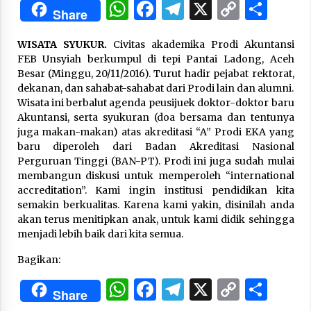
WhatsApp
Facebook
Telegram
X
Copy
Sha
Share
Link
“One Piece”, Cara Barat Mengejar Mimpi
WISATA SYUKUR.
Civitas akademika Prodi Akuntansi
3 months ago
FEB Unsyiah berkumpul di tepi Pantai Ladong, Aceh
Besar (Minggu, 20/11/2016). Turut hadir pejabat rektorat,
dekanan, dan sahabat-sahabat dari Prodi lain dan alumni.
“Pohon Kehidupan”: Mati Dulu, Baru Hidup
Wisata ini berbalut agenda peusijuek doktor-doktor baru
3 months ago
Akuntansi, serta syukuran (doa bersama dan tentunya
juga makan-makan) atas akreditasi “A” Prodi EKA yang
baru diperoleh dari Badan Akreditasi Nasional
Perguruan Tinggi (BAN-PT). Prodi ini juga sudah mulai
“Manusia Digital”: Cerdas Lewat Sinyal
membangun diskusi untuk memperoleh “international
3 months ago
accreditation”. Kami ingin institusi pendidikan kita
semakin berkualitas. Karena kami yakin, disinilah anda
akan terus menitipkan anak, untuk kami didik sehingga
“Allahukrasi”: The Power of Management!
menjadi lebih baik dari kita semua.
3 months ago
Bagikan:
WhatsApp
Facebook
Telegram
X
Copy
Sha
Manajemen “Qaddamat Lighad”: Menjadi
Share
Manusia Visioner dan Beretika