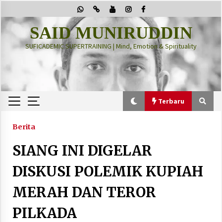
Skip
to
content
SAID MUNIRUDDIN
SUFICADEMIC SUPERTRAINING | Mind, Emotion & Spirituality
Terbaru
Terbaru
Berita
SIANG INI DIGELAR
“Thuma’ninah”: Cara Agama Meregulasi Jiwa
yang Gelisah
DISKUSI POLEMIK KUPIAH
2 months ago
MERAH DAN TEROR
PRABOWO!
PILKADA
2 months ago