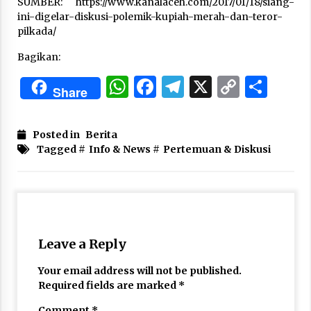
SUMBER: https://www.kanalaceh.com/2017/01/18/siang-
Nubuwwat
ini-digelar-diskusi-polemik-kupiah-merah-dan-teror-
4 months ago
pilkada/
Bagikan:
WhatsApp
Facebook
Telegram
X
Copy
Sha
Share
Link
Posted in
Berita
Tagged #
Info & News
#
Pertemuan & Diskusi
Leave a Reply
Your email address will not be published.
Required fields are marked
*
Comment
*