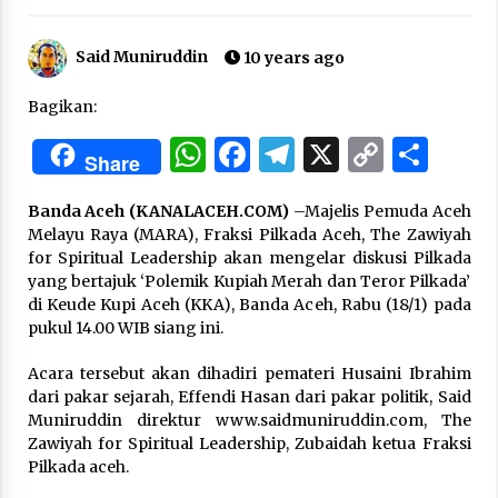
Said Muniruddin
“One Piece”, Cara Barat Mengejar Mimpi
10 years ago
2 months ago
Bagikan:
WhatsApp
Facebook
Telegram
X
Copy
Sha
“Pohon Kehidupan”: Mati Dulu, Baru Hidup
Share
Link
3 months ago
Banda Aceh (KANALACEH.COM)
–Majelis Pemuda Aceh
Melayu Raya (MARA), Fraksi Pilkada Aceh, The Zawiyah
for Spiritual Leadership akan mengelar diskusi Pilkada
“Manusia Digital”: Cerdas Lewat Sinyal
yang bertajuk ‘Polemik Kupiah Merah dan Teror Pilkada’
3 months ago
di Keude Kupi Aceh (KKA), Banda Aceh, Rabu (18/1) pada
pukul 14.00 WIB siang ini.
“Allahukrasi”: The Power of Management!
Acara tersebut akan dihadiri pemateri Husaini Ibrahim
3 months ago
dari pakar sejarah, Effendi Hasan dari pakar politik, Said
Muniruddin direktur www.saidmuniruddin.com, The
Zawiyah for Spiritual Leadership, Zubaidah ketua Fraksi
Manajemen “Qaddamat Lighad”: Menjadi
Pilkada aceh.
Manusia Visioner dan Beretika