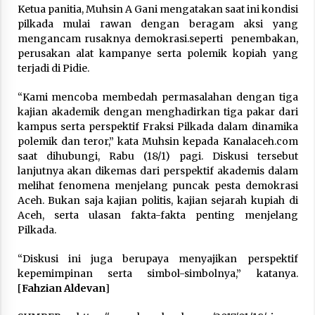
3 months ago
Ketua panitia, Muhsin A Gani mengatakan saat ini kondisi
pilkada mulai rawan dengan beragam aksi yang
mengancam rusaknya demokrasi.seperti penembakan,
Takut Mati
perusakan alat kampanye serta polemik kopiah yang
3 months ago
terjadi di Pidie.
“Kami mencoba membedah permasalahan dengan tiga
Said Muniruddin Latih Mental dan Spiritual 80
kajian akademik dengan menghadirkan tiga pakar dari
Siswa YPHC
kampus serta perspektif Fraksi Pilkada dalam dinamika
3 months ago
polemik dan teror,” kata Muhsin kepada Kanalaceh.com
saat dihubungi, Rabu (18/1) pagi. Diskusi tersebut
Said Muniruddin Beri Pelatihan dan Motivasi
lanjutnya akan dikemas dari perspektif akademis dalam
untuk 179 Guru Diniyah Disdikbud Kota Banda
melihat fenomena menjelang puncak pesta demokrasi
Aceh
Aceh. Bukan saja kajian politis, kajian sejarah kupiah di
4 months ago
Aceh, serta ulasan fakta-fakta penting menjelang
Pilkada.
SELVi: Sebuah Model Motivasi dalam
Kepemimpinan Bisnis
“Diskusi ini juga berupaya menyajikan perspektif
4 months ago
kepemimpinan serta simbol-simbolnya,” katanya.
[
Fahzian Aldevan
]
Eksistensi Iran dalam Tiga Ayat: Memahami
Aliansi Yahudi dan Kristen dalam Dinamika