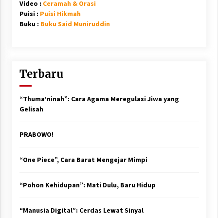
Video :
Ceramah & Orasi
Puisi :
Puisi Hikmah
Buku :
Buku Said Muniruddin
Terbaru
“Thuma’ninah”: Cara Agama Meregulasi Jiwa yang
Gelisah
PRABOWO!
“One Piece”, Cara Barat Mengejar Mimpi
“Pohon Kehidupan”: Mati Dulu, Baru Hidup
“Manusia Digital”: Cerdas Lewat Sinyal