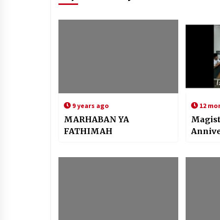
9 years ago
12 mo
MARHABAN YA
Magist
FATHIMAH
Annive