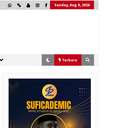
Sunday, Aug 9, 2026
Terbaru
“One Piece”, Cara Barat Mengejar
Mimpi
3 months ago
“Allahukrasi”: The Power of
Management!