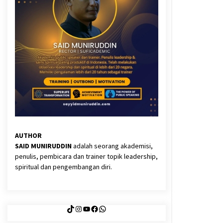
3 months ago
Said Muniruddin Latih Mental dan
Spiritual 80 Siswa YPHC
3 months ago
Eksistensi Iran dalam Tiga Ayat:
Memahami Aliansi Yahudi dan
Kristen dalam Dinamika Nubuwwat
5 months ago
AUTHOR
SAID MUNIRUDDIN
adalah seorang akademisi,
penulis, pembicara dan trainer topik leadership,
spiritual dan pengembangan diri.
TikTok
Instagram
YouTube
Facebook
WhatsApp