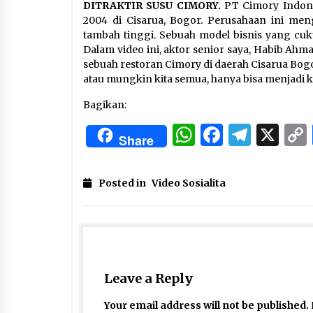
DITRAKTIR SUSU CIMORY.
PT Cimory Indones
2004 di Cisarua, Bogor. Perusahaan ini men
tambah tinggi. Sebuah model bisnis yang cuk
Dalam video ini, aktor senior saya, Habib Ah
sebuah restoran Cimory di daerah Cisarua Bogor
atau mungkin kita semua, hanya bisa menjadi
Bagikan:
WhatsApp
Facebo
Tele
X
Share
Posted in
Video Sosialita
Leave a Reply
Your email address will not be published.