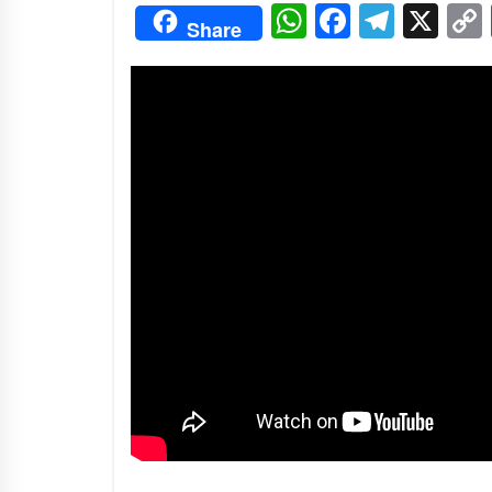
3 months ago
WhatsApp
Facebo
Tele
X
Share
Manajemen “Qaddamat Lighad”:
Menjadi Manusia Visioner dan
Beretika
3 months ago
Said Muniruddin Beri Pelatihan d
Motivasi untuk 179 Guru Diniyah
Disdikbud Kota Banda Aceh
4 months ago