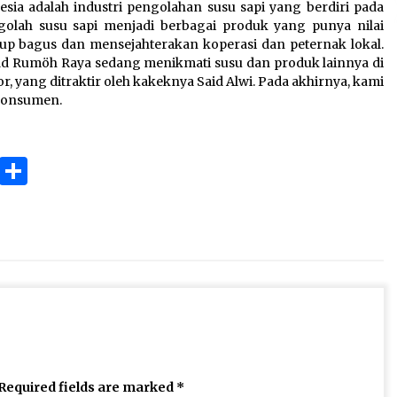
ia adalah industri pengolahan susu sapi yang berdiri pada
golah susu sapi menjadi berbagai produk yang punya nilai
up bagus dan mensejahterakan koperasi dan peternak lokal.
mad Rumöh Raya sedang menikmati susu dan produk lainnya di
, yang ditraktir oleh kakeknya Said Alwi. Pada akhirnya, kami
 konsumen.
ok
gram
Copy
Share
Link
Required fields are marked
*