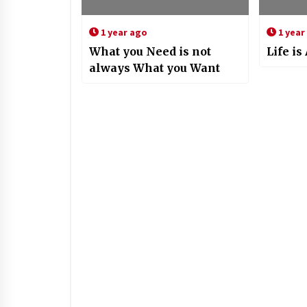
1 year ago
1 year
What you Need is not
Life i
always What you Want