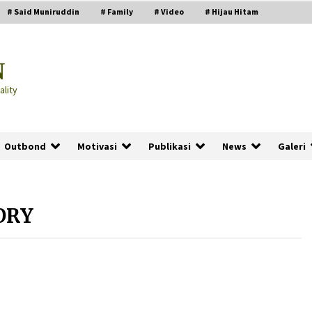
# Said Muniruddin
# Family
# Video
# Hijau Hitam
N
lity
Outbond
Motivasi
Publikasi
News
Galeri
ORY
PRABOWO!
2 months ago
ru
“Manusia Digital”: Cerdas Lewat
Sinyal