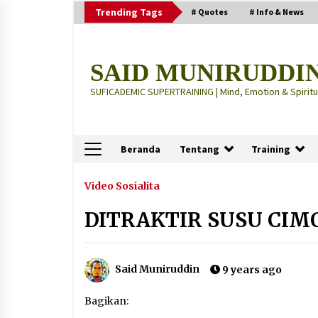
Skip
Trending Tags
# Quotes
# Info & News
to
content
SAID MUNIRUDDI
SUFICADEMIC SUPERTRAINING | Mind, Emotion & Spiritua
Beranda
Tentang
Training
Terbaru
Video Sosialita
DITRAKTIR SUSU CIM
“Thuma’ninah”: Cara Agama
Meregulasi Jiwa yang Gelisah
2 months ago
Said Muniruddin
9 years ago
“Pohon Kehidupan”: Mati Dulu, Ba
Bagikan:
Hidup