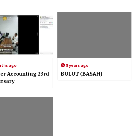
nths ago
8 years ago
er Accounting 23rd
BULUT (BASAH)
rsary