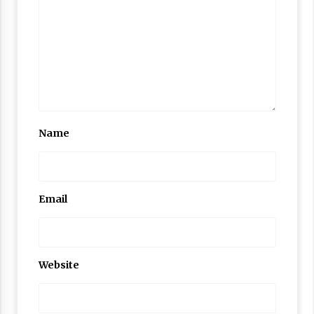
Nubuwwat
4 months ago
Name
Email
Website