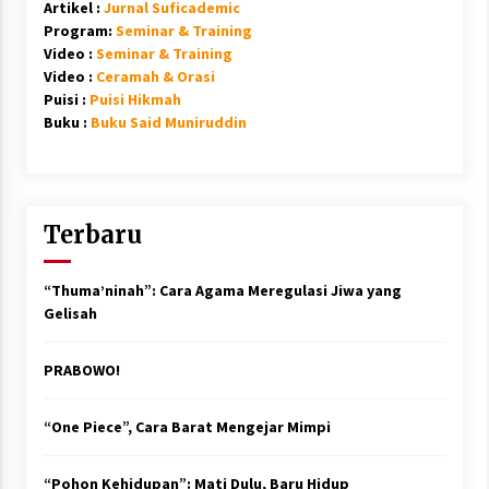
Artikel :
Jurnal Suficademic
Program:
Seminar & Training
Video :
Seminar & Training
Video :
Ceramah & Orasi
Puisi :
Puisi Hikmah
Buku :
Buku Said Muniruddin
Terbaru
“Thuma’ninah”: Cara Agama Meregulasi Jiwa yang
Gelisah
PRABOWO!
“One Piece”, Cara Barat Mengejar Mimpi
“Pohon Kehidupan”: Mati Dulu, Baru Hidup