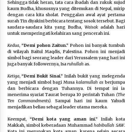
Sehingga tidak heran, tata cara ibadah dan rukuk sujud
kaum Budha, khususnya yang ditemukan di Nepal, mirip
dengan cara kita sholat. Penggalan awal ayat pertama
surah Tin diyakini berbicara tentang sosok tersebut. Bagi
saudara-saudara kita yang Budha,
Waisak
adalah hari
untuk memperingati kelahiran sang pencerah ini.
Kedua
,
“Demi pohon Zaitun.”
Pohon ini banyak tumbuh
di wilayah Baitul Maqdis, Palestina. Pohon ini menjadi
simbol bagi seorang leader dari Yerussalem yang hari ini
juga banyak followernya, Isa
ruhullah
as.
Ketiga
,
“Demi Bukit Sinai.”
Inilah bukit yang melegenda
yang menjadi simbol bagi Musa
kalamullah as
berjumpa
dan berbicara dengan Tuhannya. Di tempat ini ia
menerima syariat Taurat berupa 10 perintah Tuhan
(The
Ten Commandments).
Sampai hari ini kaum Yahudi
menjadikan beliau sebagai leader utama mereka.
Keempat,
“Demi kota yang aman ini.”
Inilah kota
Makkah, simbol keberadaan Muhammad
habibullah SAW
.
Kota ini merupakan kota aman, karena selain secara