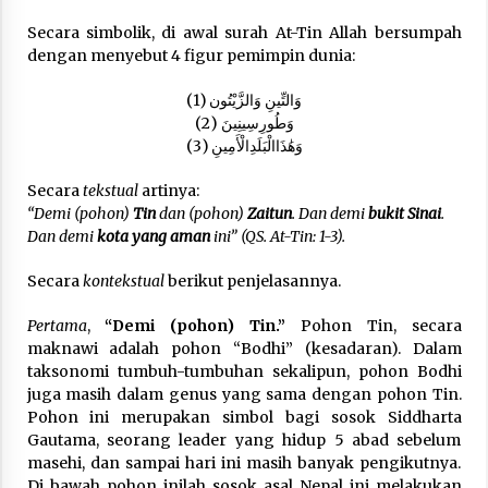
3 months ago
Secara simbolik, di awal surah At-Tin Allah bersumpah
dengan menyebut 4 figur pemimpin dunia:
Takut Mati
3 months ago
(1) وَالتِّينِ وَالزَّيْتُون
(2) وَطُورِسِينِينَ
(3) وَهَٰذَاالْبَلَدِالْأَمِينِ
Said Muniruddin Latih Mental dan Spiritual 80
Siswa YPHC
Secara
tekstual
artinya:
3 months ago
“Demi (pohon)
Tin
dan (pohon)
Zaitun
. Dan demi
bukit Sinai
.
Dan demi
kota yang aman
ini” (QS. At-Tin: 1-3).
Said Muniruddin Beri Pelatihan dan Motivasi
untuk 179 Guru Diniyah Disdikbud Kota Banda
Secara
kontekstual
berikut penjelasannya.
Aceh
4 months ago
Pertama
,
“Demi (pohon) Tin.”
Pohon Tin, secara
maknawi adalah pohon “Bodhi” (kesadaran). Dalam
SELVi: Sebuah Model Motivasi dalam
taksonomi tumbuh-tumbuhan sekalipun, pohon Bodhi
Kepemimpinan Bisnis
juga masih dalam genus yang sama dengan pohon Tin.
4 months ago
Pohon ini merupakan simbol bagi sosok Siddharta
Gautama, seorang leader yang hidup 5 abad sebelum
masehi, dan sampai hari ini masih banyak pengikutnya.
Eksistensi Iran dalam Tiga Ayat: Memahami
Aliansi Yahudi dan Kristen dalam Dinamika
Di bawah pohon inilah sosok asal Nepal ini melakukan