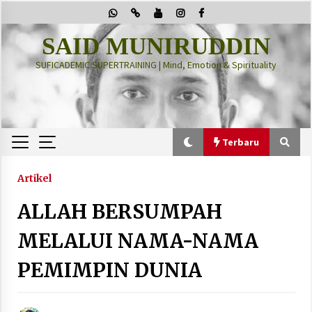
Skip
to
content
SAID MUNIRUDDIN
SUFICADEMIC SUPERTRAINING | Mind, Emotion & Spirituality
Terbaru
Terbaru
Artikel
ALLAH BERSUMPAH
“Thuma’ninah”: Cara Agama Meregulasi Jiwa
yang Gelisah
MELALUI NAMA-NAMA
2 months ago
PEMIMPIN DUNIA
PRABOWO!
2 months ago