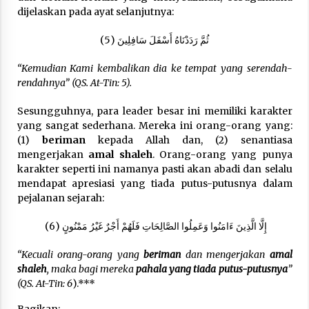
dijelaskan pada ayat selanjutnya:
(5) ثُمَّ رَدَدْنَاهُ أَسْفَلَ سَافِلِينَ
“Kemudian Kami kembalikan dia ke tempat yang serendah-
rendahnya” (QS. At-Tin: 5).
Sesungguhnya, para leader besar ini memiliki karakter
yang sangat sederhana. Mereka ini orang-orang yang:
(1)
beriman
kepada Allah dan, (2) senantiasa
mengerjakan
amal shaleh
. Orang-orang yang punya
karakter seperti ini namanya pasti akan abadi dan selalu
mendapat apresiasi yang tiada putus-putusnya dalam
pejalanan sejarah:
(6) إِلَّا الَّذِينَ ءَامَنُوا وَعَمِلُوا الصَّالِحَاتِ فَلَهُمْ أَجْرٌ غَيْرُ مَمْنُونٍ
“Kecuali orang-orang yang
beriman
dan mengerjakan
amal
shaleh
, maka bagi mereka
pahala yang tiada putus-putusnya
”
(QS. At-Tin: 6
).***
Bagikan: