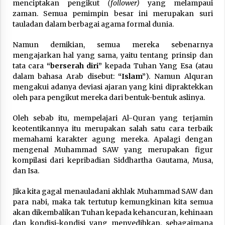
menciptakan pengikut
(follower)
yang melampaui
zaman. Semua pemimpin besar ini merupakan suri
tauladan dalam berbagai agama formal dunia.
Namun demikian, semua mereka sebenarnya
mengajarkan hal yang sama, yaitu tentang prinsip dan
tata cara
“berserah diri”
kepada Tuhan Yang Esa (atau
dalam bahasa Arab disebut:
“Islam”
). Namun Alquran
mengakui adanya deviasi ajaran yang kini dipraktekkan
oleh para pengikut mereka dari bentuk-bentuk aslinya.
Oleh sebab itu, mempelajari Al-Quran yang terjamin
keotentikannya itu merupakan salah satu cara terbaik
memahami karakter agung mereka. Apalagi dengan
mengenal Muhammad SAW yang merupakan figur
kompilasi dari kepribadian Siddhartha Gautama, Musa,
dan Isa.
Jika kita gagal menauladani akhlak Muhammad SAW dan
para nabi, maka tak tertutup kemungkinan kita semua
akan dikembalikan Tuhan kepada kehancuran, kehinaan
dan kondisi-kondisi yang menyedihkan, sebagaimana