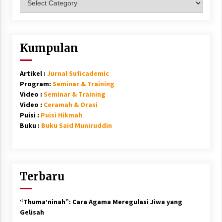
Kumpulan
Artikel :
Jurnal Suficademic
Program:
Seminar & Training
Video :
Seminar & Training
Video :
Ceramah & Orasi
Puisi :
Puisi Hikmah
Buku :
Buku Said Muniruddin
Terbaru
“Thuma’ninah”: Cara Agama Meregulasi Jiwa yang
Gelisah