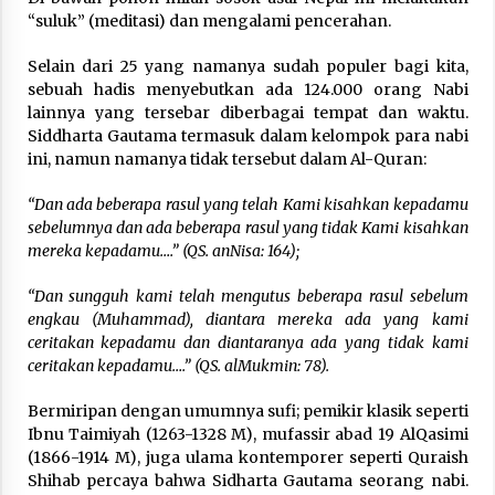
Nubuwwat
“suluk” (meditasi) dan mengalami pencerahan.
4 months ago
Selain dari 25 yang namanya sudah populer bagi kita,
sebuah hadis menyebutkan ada 124.000 orang Nabi
lainnya yang tersebar diberbagai tempat dan waktu.
Siddharta Gautama termasuk dalam kelompok para nabi
ini, namun namanya tidak tersebut dalam Al-Quran:
“Dan ada beberapa rasul yang telah Kami kisahkan kepadamu
sebelumnya dan ada beberapa rasul yang tidak Kami kisahkan
mereka kepadamu….” (QS. anNisa: 164);
“Dan sungguh kami telah mengutus beberapa rasul sebelum
engkau (Muhammad), diantara mereka ada yang kami
ceritakan kepadamu dan diantaranya ada yang tidak kami
ceritakan kepadamu….” (QS. alMukmin: 78).
Bermiripan dengan umumnya sufi; pemikir klasik seperti
Ibnu Taimiyah (1263-1328 M), mufassir abad 19 AlQasimi
(1866-1914 M), juga ulama kontemporer seperti Quraish
Shihab percaya bahwa Sidharta Gautama seorang nabi.