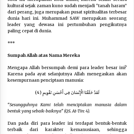
kultural sejak zaman kuno sudah menjadi “tanah haram”
dari perang, juga merupakan pusat spiritualitas terbesar
dunia hari ini. Muhammad SAW merupakan seorang
leader yang dewasa ini pertumbuhan pengikutnya
paling cepat di dunia.
***
Sumpah Allah atas Nama Mereka
Mengapa Allah bersumpah demi para leader besar ini?
Karena pada ayat selanjutnya Allah menegaskan akan
kesempurnaan penciptaan manusia:
(
4) لَقَدْ خَلَقْنَا الْإِنْسَانَ فِي أَحْسَنِ تَقْوِيمٍ
“Sesungguhnya Kami telah menciptakan manusia dalam
bentuk yang sebaik-baiknya” (QS. At-Tin: 4).
Dan pada diri para leader ini terdapat bentuk-bentuk
terbaik dari karakter kemanusiaan, sehingga