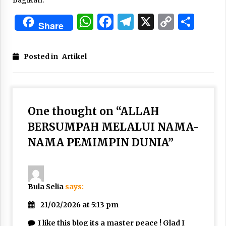
WhatsApp
Facebook
Telegram
X
Copy
Sha
Share
Link
Posted in
Artikel
One thought on “
ALLAH
BERSUMPAH MELALUI NAMA-
NAMA PEMIMPIN DUNIA
”
Bula Selia
says:
21/02/2026 at 5:13 pm
I like this blog its a master peace ! Glad I