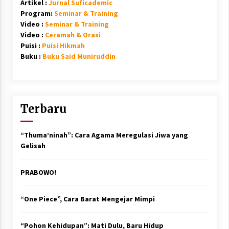
Artikel :
Jurnal Suficademic
Program:
Seminar & Training
Video :
Seminar & Training
Video :
Ceramah & Orasi
Puisi :
Puisi Hikmah
Buku :
Buku Said Muniruddin
Terbaru
“Thuma’ninah”: Cara Agama Meregulasi Jiwa yang
Gelisah
PRABOWO!
“One Piece”, Cara Barat Mengejar Mimpi
“Pohon Kehidupan”: Mati Dulu, Baru Hidup