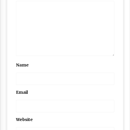
Nubuwwat
5 months ago
Name
Email
Website