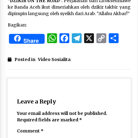
“DZIKIR ON THE ROAD”.
Perjalanan dari Lhokseumawe
3 months ago
ke Banda Aceh ikut dimeriahkan oleh dzikir takbir yang
dipimpin langsung oleh syeikh dari Arab. “Allahu Akbar!”
Takut Mati
3 months ago
Bagikan:
WhatsApp
Facebook
Telegram
X
Copy
Sha
Share
Link
Said Muniruddin Latih Mental dan Spiritual 80
Siswa YPHC
3 months ago
Posted in
Video Sosialita
Said Muniruddin Beri Pelatihan dan Motivasi
untuk 179 Guru Diniyah Disdikbud Kota Banda
Aceh
4 months ago
Leave a Reply
SELVi: Sebuah Model Motivasi dalam
Kepemimpinan Bisnis
Your email address will not be published.
4 months ago
Required fields are marked
*
Comment
*
Eksistensi Iran dalam Tiga Ayat: Memahami
Aliansi Yahudi dan Kristen dalam Dinamika