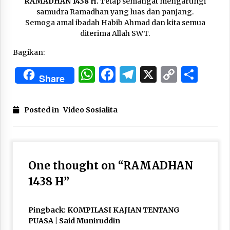
RAMADHAN 1438 H.
Tetap semangat mengarungi
3 months ago
samudra Ramadhan yang luas dan panjang.
Semoga amal ibadah Habib Ahmad dan kita semua
Takut Mati
diterima Allah SWT.
3 months ago
Bagikan:
WhatsApp
Facebook
Telegram
X
Copy
Sha
Share
Said Muniruddin Latih Mental dan Spiritual 80
Siswa YPHC
Link
3 months ago
Posted in
Video Sosialita
Said Muniruddin Beri Pelatihan dan Motivasi
untuk 179 Guru Diniyah Disdikbud Kota Banda
Aceh
4 months ago
One thought on “
RAMADHAN
SELVi: Sebuah Model Motivasi dalam
1438 H
”
Kepemimpinan Bisnis
4 months ago
Pingback:
KOMPILASI KAJIAN TENTANG
Eksistensi Iran dalam Tiga Ayat: Memahami
PUASA | Said Muniruddin
Aliansi Yahudi dan Kristen dalam Dinamika