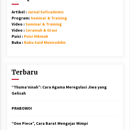
Artikel :
Jurnal Suficademic
Program:
Seminar & Training
Video :
Seminar & Training
Video :
Ceramah & Orasi
Puisi :
Puisi Hikmah
Buku :
Buku Said Muniruddin
Terbaru
“Thuma’ninah”: Cara Agama Meregulasi Jiwa yang
Gelisah
PRABOWO!
“One Piece”, Cara Barat Mengejar Mimpi