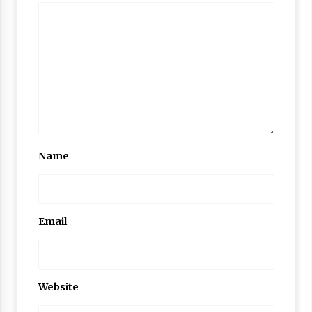
Nubuwwat
4 months ago
Name
Email
Website