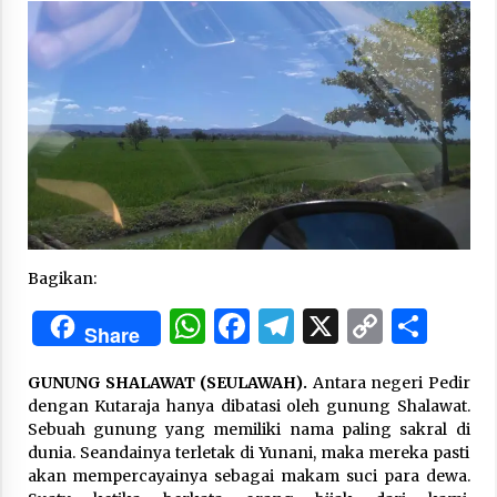
“One Piece”, Cara Barat Mengejar Mimpi
3 months ago
“Pohon Kehidupan”: Mati Dulu, Baru Hidup
3 months ago
“Manusia Digital”: Cerdas Lewat Sinyal
Bagikan:
3 months ago
WhatsApp
Facebook
Telegram
X
Copy
Sha
Share
Link
“Allahukrasi”: The Power of Management!
GUNUNG SHALAWAT (SEULAWAH).
Antara negeri Pedir
3 months ago
dengan Kutaraja hanya dibatasi oleh gunung Shalawat.
Sebuah gunung yang memiliki nama paling sakral di
dunia. Seandainya terletak di Yunani, maka mereka pasti
Manajemen “Qaddamat Lighad”: Menjadi
akan mempercayainya sebagai makam suci para dewa.
Manusia Visioner dan Beretika