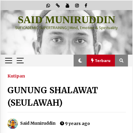
Skip
to
content
SAID MUNIRUDDIN
SUFICADEMIC SUPERTRAINING | Mind, Emotion & Spirituality
Terbaru
Terbaru
Kutipan
GUNUNG SHALAWAT
“Thuma’ninah”: Cara Agama Meregulasi Jiwa
yang Gelisah
(SEULAWAH)
2 months ago
PRABOWO!
Said Muniruddin
9 years ago
2 months ago