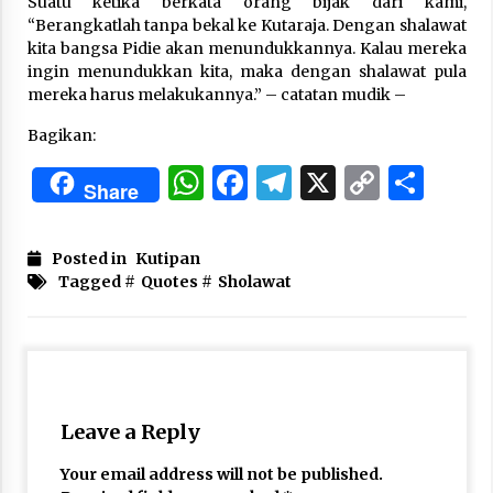
Suatu ketika berkata orang bijak dari kami,
3 months ago
“Berangkatlah tanpa bekal ke Kutaraja. Dengan shalawat
kita bangsa Pidie akan menundukkannya. Kalau mereka
Takut Mati
ingin menundukkan kita, maka dengan shalawat pula
3 months ago
mereka harus melakukannya.” – catatan mudik –
Bagikan:
Said Muniruddin Latih Mental dan Spiritual 80
WhatsApp
Facebook
Telegram
X
Copy
Sha
Siswa YPHC
Share
3 months ago
Link
Posted in
Kutipan
Said Muniruddin Beri Pelatihan dan Motivasi
Tagged #
Quotes
#
Sholawat
untuk 179 Guru Diniyah Disdikbud Kota Banda
Aceh
4 months ago
SELVi: Sebuah Model Motivasi dalam
Kepemimpinan Bisnis
4 months ago
Leave a Reply
Eksistensi Iran dalam Tiga Ayat: Memahami
Your email address will not be published.
Aliansi Yahudi dan Kristen dalam Dinamika