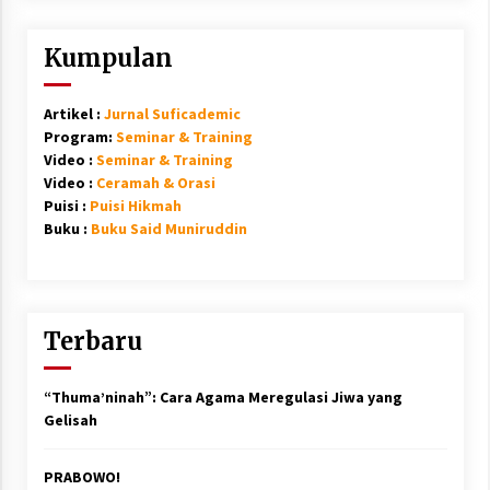
Kumpulan
Artikel :
Jurnal Suficademic
Program:
Seminar & Training
Video :
Seminar & Training
Video :
Ceramah & Orasi
Puisi :
Puisi Hikmah
Buku :
Buku Said Muniruddin
Terbaru
“Thuma’ninah”: Cara Agama Meregulasi Jiwa yang
Gelisah
PRABOWO!