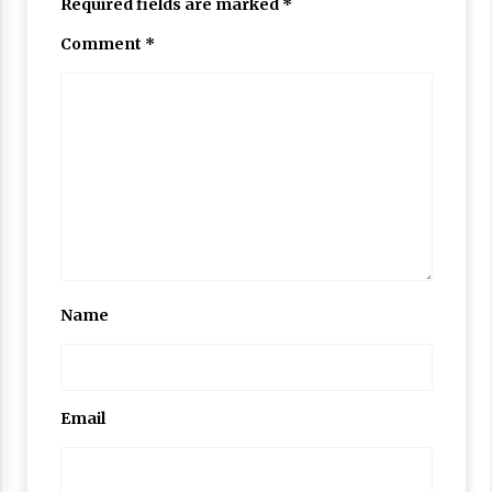
Required fields are marked
*
Nubuwwat
5 months ago
Comment
*
Name
Email