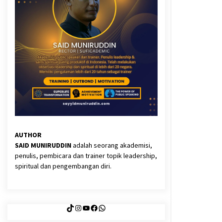
3 months ago
Said Muniruddin Latih Mental dan
Spiritual 80 Siswa YPHC
3 months ago
Eksistensi Iran dalam Tiga Ayat:
Memahami Aliansi Yahudi dan
Kristen dalam Dinamika Nubuwwat
4 months ago
AUTHOR
SAID MUNIRUDDIN
adalah seorang akademisi,
penulis, pembicara dan trainer topik leadership,
spiritual dan pengembangan diri.
TikTok
Instagram
YouTube
Facebook
WhatsApp