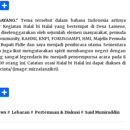
3 months ago
ok
gram
Copy
Share
Link
Takut Mati
AYANG.”
Tema tersebut dalam bahasa Indonesia artinya
3 months ago
Kegiatan Halal bi Halal yang bertempat di Desa Lameue,
ni diselenggarakan oleh sejumlah elemen masyarakat, pemuda
 Community, KAHMI, KNPI, FOKUSGAMPI, HMI, Majelis Pemuda
an
SELVi: Sebuah Model Motivasi
l Bupati Pidie dan saya menjadi pembicara utama. Sementara
dalam Kepemimpinan Bisnis
nya juga ikut mengutarakan spirit membangun negeri dengan
4 months ago
g sangat legendaris itu menjadi penyempurna acara pada 8
0 orang ini. Catatan orasi Halal bi Halal ini dapat diakses di
inta/ (image: mirzafanzikri).
ok
gram
Copy
Share
Link
ews
#
Lebaran
#
Pertemuan & Diskusi
#
Said Muniruddin