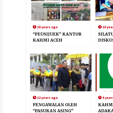
10 years ago
10 yea
“PEUSIJUEK” KANTOR
SILAT
KAHMI ACEH
DISKU
12 years ago
9 year
PENGAWALAN OLEH
KAHMI
“PASUKAN ASING”
ADAKA