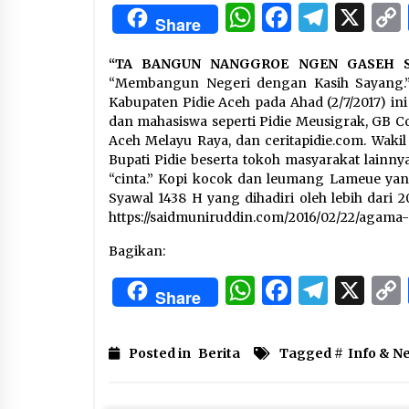
3 months ago
WhatsApp
Facebo
Tele
X
Share
Manajemen “Qaddamat Lighad”:
“TA BANGUN NANGGROE NGEN GASEH S
Menjadi Manusia Visioner dan
Beretika
“Membangun Negeri dengan Kasih Sayang.” 
3 months ago
Kabupaten Pidie Aceh pada Ahad (2/7/2017) i
dan mahasiswa seperti Pidie Meusigrak, GB
Said Muniruddin Beri Pelatihan d
Aceh Melayu Raya, dan ceritapidie.com. Waki
Motivasi untuk 179 Guru Diniyah
Bupati Pidie beserta tokoh masyarakat lain
Disdikbud Kota Banda Aceh
“cinta.” Kopi kocok dan leumang Lameue yan
4 months ago
Syawal 1438 H yang dihadiri oleh lebih dari 20
https://saidmuniruddin.com/2016/02/22/agama-c
Bagikan:
WhatsApp
Facebo
Tele
X
Share
Posted in
Berita
Tagged #
Info & N