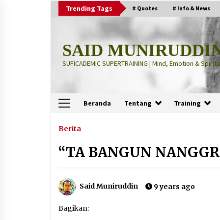
Skip
Trending Tags
# Quotes
# Info & News
to
content
SAID MUNIRUDDI
SUFICADEMIC SUPERTRAINING | Mind, Emotion & Spiritua
Beranda
Tentang
Training
Terbaru
Berita
“TA BANGUN NANGGR
“Thuma’ninah”: Cara Agama
Meregulasi Jiwa yang Gelisah
2 months ago
Said Muniruddin
9 years ago
“Pohon Kehidupan”: Mati Dulu, Ba
Bagikan:
Hidup