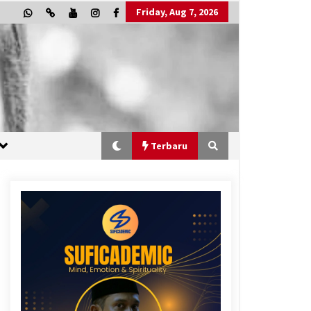
Friday, Aug 7, 2026
Terbaru
“One Piece”, Cara Barat Mengejar
Mimpi
2 months ago
“Allahukrasi”: The Power of
Management!