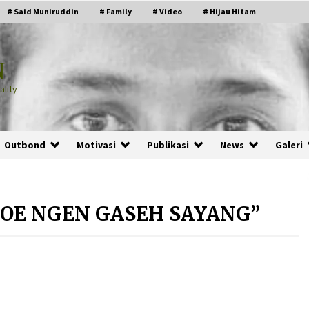
# Said Muniruddin
# Family
# Video
# Hijau Hitam
N
lity
Outbond
Motivasi
Publikasi
News
Galeri
OE NGEN GASEH SAYANG”
PRABOWO!
2 months ago
ru
“Manusia Digital”: Cerdas Lewat
Sinyal