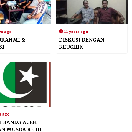
rs ago
11 years ago
URAHMI &
DISKUSI DENGAN
SI
KEUCHIK
s ago
 BANDA ACEH
N MUSDA KE III