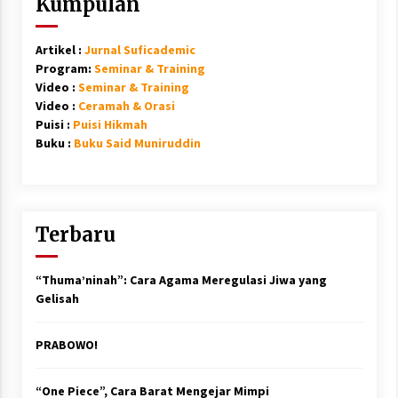
Kumpulan
Artikel :
Jurnal Suficademic
Program:
Seminar & Training
Video :
Seminar & Training
Video :
Ceramah & Orasi
Puisi :
Puisi Hikmah
Buku :
Buku Said Muniruddin
Terbaru
“Thuma’ninah”: Cara Agama Meregulasi Jiwa yang
Gelisah
PRABOWO!
“One Piece”, Cara Barat Mengejar Mimpi