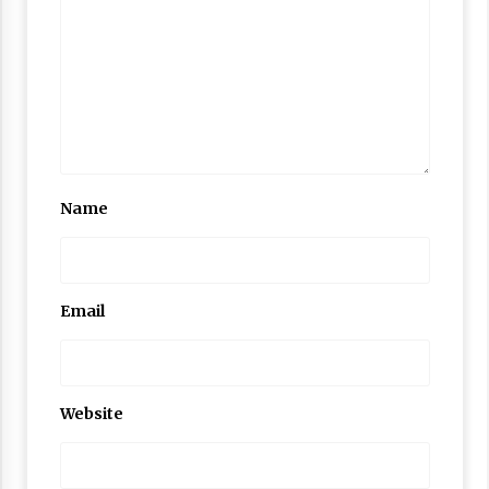
Nubuwwat
4 months ago
Name
Email
Website