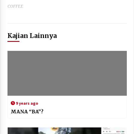
COFFEE
Kajian Lainnya
9 years ago
MANA “BA”?