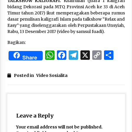
TALKSHOW KALIGRAFI.
Khairullah (juara 1 kaligrafi
3 months ago
bidang Dekorasi pada MTQ Provinsi Aceh ke 33 di Aceh
Timur tahun 2017) ikut memperagakan beberapa rumus
Takut Mati
dasar penulisan kaligrafi Islam pada talkshow “Relax and
3 months ago
Easy” yang diselenggarakan oleh Perpustakaan Unsyiah,
Rabu, 13 Desember 2017 (video by samsul fuadi).
Bagikan:
Said Muniruddin Latih Mental dan Spiritual 80
Siswa YPHC
WhatsApp
Facebook
Telegram
X
Copy
Sha
3 months ago
Share
Link
Said Muniruddin Beri Pelatihan dan Motivasi
Posted in
Video Sosialita
untuk 179 Guru Diniyah Disdikbud Kota Banda
Aceh
4 months ago
SELVi: Sebuah Model Motivasi dalam
Kepemimpinan Bisnis
4 months ago
Leave a Reply
Eksistensi Iran dalam Tiga Ayat: Memahami
Your email address will not be published.
Aliansi Yahudi dan Kristen dalam Dinamika