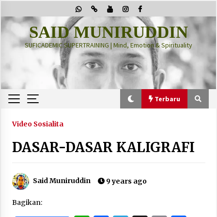
Skip
to
content
SAID MUNIRUDDIN
SUFICADEMIC SUPERTRAINING | Mind, Emotion & Spirituality
Terbaru
Terbaru
Video Sosialita
DASAR-DASAR KALIGRAFI
“Thuma’ninah”: Cara Agama Meregulasi Jiwa
yang Gelisah
2 months ago
Said Muniruddin
9 years ago
PRABOWO!
Bagikan:
2 months ago