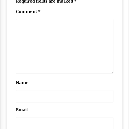
Required fields are marked
*
Nubuwwat
4 months ago
Comment
*
Name
Email