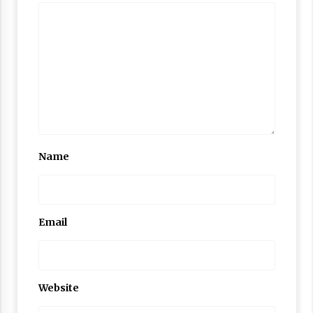
Nubuwwat
4 months ago
Name
Email
Website