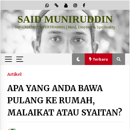
Skip
to
content
SAID MUNIRUDDIN
SUFICADEMIC SUPERTRAINING | Mind, Emotion & Spirituality
Terbaru
Terbaru
Artikel
APA YANG ANDA BAWA
“Thuma’ninah”: Cara Agama Meregulasi Jiwa
yang Gelisah
PULANG KE RUMAH,
2 months ago
MALAIKAT ATAU SYAITAN?
PRABOWO!
2 months ago