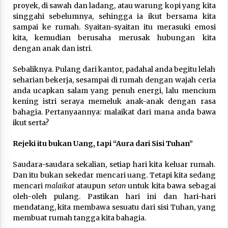
3 months ago
proyek, di sawah dan ladang, atau warung kopi yang kita
singgahi sebelumnya, sehingga ia ikut bersama kita
sampai ke rumah. Syaitan-syaitan itu merasuki emosi
Takut Mati
kita, kemudian berusaha merusak hubungan kita
3 months ago
dengan anak dan istri.
Sebaliknya. Pulang dari kantor, padahal anda begitu lelah
Said Muniruddin Latih Mental dan Spiritual 80
seharian bekerja, sesampai di rumah dengan wajah ceria
Siswa YPHC
anda ucapkan salam yang penuh energi, lalu mencium
3 months ago
kening istri seraya memeluk anak-anak dengan rasa
bahagia. Pertanyaannya: malaikat dari mana anda bawa
ikut serta?
Said Muniruddin Beri Pelatihan dan Motivasi
untuk 179 Guru Diniyah Disdikbud Kota Banda
Aceh
Rejeki itu bukan Uang, tapi “Aura dari Sisi Tuhan”
4 months ago
Saudara-saudara sekalian, setiap hari kita keluar rumah.
SELVi: Sebuah Model Motivasi dalam
Dan itu bukan sekedar mencari uang. Tetapi kita sedang
Kepemimpinan Bisnis
mencari
malaikat
ataupun
setan
untuk kita bawa sebagai
4 months ago
oleh-oleh pulang. Pastikan hari ini dan hari-hari
mendatang, kita membawa sesuatu dari sisi Tuhan, yang
Eksistensi Iran dalam Tiga Ayat: Memahami
membuat rumah tangga kita bahagia.
Aliansi Yahudi dan Kristen dalam Dinamika