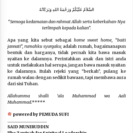
السَّلاَمُ عَلَيْكُمْ وَرَحْمَةُ اللهِ وَبَرَكَاتُهُ
“Semoga kedamaian dan rahmat Allah serta keberkahan-Nya
terlimpah kepada kalian”.
Apa yang kita sebut sebagai
home sweet home,
“baiti
jannati”, rumahku syurgaku;
adalah rumah, bagaimanapun
bentuk dan harganya, tidak pernah kita bawa masuk
syaitan ke dalamnya. Perintahkan anak dan istri anda
untuk melakukan hal serupa, jangan bawa masuk syaitan
ke dalamnya. Itulah rejeki yang “berkah”, pulang ke
rumah walau dengan sedikit bawaan, tapi membawa aura
dari sisi Tuhan.
Allahumma shalli ‘ala Muhammad wa Aali
Muhammad.*****
powered by PEMUDA SUFI
___________________
SAID MUNIRUDDIN
The Zawiyah for Spiritual Leadership