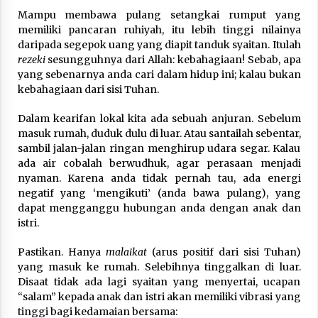
Nubuwwat
Mampu membawa pulang setangkai rumput yang
5 months ago
memiliki pancaran ruhiyah, itu lebih tinggi nilainya
daripada segepok uang yang diapit tanduk syaitan. Itulah
rezeki
sesungguhnya dari Allah: kebahagiaan! Sebab, apa
yang sebenarnya anda cari dalam hidup ini; kalau bukan
kebahagiaan dari sisi Tuhan.
Dalam kearifan lokal kita ada sebuah anjuran. Sebelum
masuk rumah, duduk dulu di luar. Atau santailah sebentar,
sambil jalan-jalan ringan menghirup udara segar. Kalau
ada air cobalah berwudhuk, agar perasaan menjadi
nyaman. Karena anda tidak pernah tau, ada energi
negatif yang ‘mengikuti’ (anda bawa pulang), yang
dapat mengganggu hubungan anda dengan anak dan
istri.
Pastikan. Hanya
malaikat
(arus positif dari sisi Tuhan)
yang masuk ke rumah. Selebihnya tinggalkan di luar.
Disaat tidak ada lagi syaitan yang menyertai, ucapan
“salam” kepada anak dan istri akan memiliki vibrasi yang
tinggi bagi kedamaian bersama: