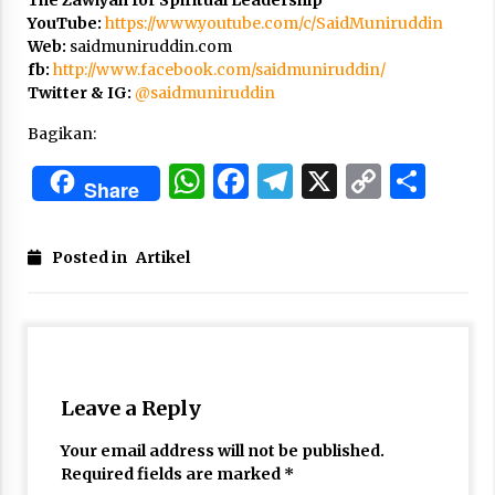
YouTube:
https://www.youtube.com/c/SaidMuniruddin
Web:
saidmuniruddin.com
fb:
http://www.facebook.com/saidmuniruddin/
Twitter & IG:
@
saidmuniruddin
Bagikan:
WhatsApp
Facebook
Telegram
X
Copy
Sha
Share
Link
Posted in
Artikel
Leave a Reply
Your email address will not be published.
Required fields are marked
*