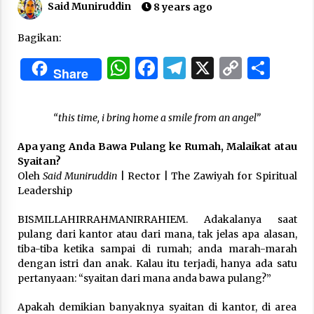
Said Muniruddin
8 years ago
“One Piece”, Cara Barat Mengejar Mimpi
Bagikan:
2 months ago
WhatsApp
Facebook
Telegram
X
Copy
Sha
Share
Link
“Pohon Kehidupan”: Mati Dulu, Baru Hidup
3 months ago
“this time, i bring home a smile from an angel”
Apa yang Anda Bawa Pulang ke Rumah, Malaikat atau
Syaitan?
“Manusia Digital”: Cerdas Lewat Sinyal
Oleh
Said Muniruddin
| Rector | The Zawiyah for Spiritual
3 months ago
Leadership
BISMILLAHIRRAHMANIRRAHIEM. Adakalanya saat
“Allahukrasi”: The Power of Management!
pulang dari kantor atau dari mana, tak jelas apa alasan,
3 months ago
tiba-tiba ketika sampai di rumah; anda marah-marah
dengan istri dan anak. Kalau itu terjadi, hanya ada satu
pertanyaan: “syaitan dari mana anda bawa pulang?”
Manajemen “Qaddamat Lighad”: Menjadi
Manusia Visioner dan Beretika
Apakah demikian banyaknya syaitan di kantor, di area