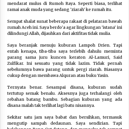
3 months ago
mendarat mulus di Rumoh Raya. Seperti biasa, terlihat
ramai anak muda yang sedang ‘ziarah’ ke rumah itu.
Takut Mati
Sempat shalat sunat beberapa rakaat di pelataran bawah
3 months ago
rumah Aceh ini. Saya berdo’a agar lingkungan ‘istana’ ini
dilindungi Allah, dijauhkan dari aktifitas tidak mulia.
Said Muniruddin Latih Mental dan Spiritual 80
Saya beranjak menuju kuburan Lampoh Drien. Tapi
Siswa YPHC
entah kenapa, tiba-tiba saya terlebih dahulu meminta
3 months ago
parang sama juru kuncen keraton Al-Lamuri, Said
Zulfikar. Ini sesuatu yang tidak lazim. Tidak pernah
sebelumnya bawa parang untuk pergi ziarah. Biasanya
Said Muniruddin Beri Pelatihan dan Motivasi
untuk 179 Guru Diniyah Disdikbud Kota Banda
cukup dengan membawa Alquran atau buku Yasin.
Aceh
4 months ago
Ternyata benar. Sesampai disana, kuburan sudah
tertutup semak benalu. Aksesnya juga terhalangi oleh
SELVi: Sebuah Model Motivasi dalam
rebahan batang bambu. Sebagian kuburan yang ada
Kepemimpinan Bisnis
disana malah tak terlihat lagi batu nisannya.
4 months ago
Sekitar satu jam saya babat dan bersihkan, termasuk
Eksistensi Iran dalam Tiga Ayat: Memahami
mengutip sampah dedaunan. Saya sendirian. Tapi
Aliansi Yahudi dan Kristen dalam Dinamika