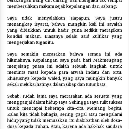
belakangan Bang Cut datang, dan mengaku tak sempat
Nubuwwat
membersihkan makam sejak kepulangan dari Sabang.
4 months ago
Saya tidak menyalahkan siapapun. Saya justru
menangkap isyarat, bahwa mungkin kali ini sayalah
yang dibisikkan untuk hadir guna sedikit merapikan
kondisi makam. Biasanya selalu Said Zulfikar yang
mengerjakan tugas itu.
Saya semakin merasakan bahwa semua ini ada
hikmahnya. Kepulangan saya pada hari Makmeugang
menjelang puasa ini adalah sebuah langkah untuk
meminta maaf kepada para arwah indatu dan ortu.
Khususnya kepada waled, yang saya mungkin banyak
sekali melukai hatinya dalam sikap dan tutur kata.
Sebab, sudah lama saya merasakan ada sesuatu yang
mengganjal dalam hidup saya. Sehingga saya sulit sukses
untuk mencapai beberapa cita-cita. Memang begitu.
Kalau kita tidak bahagia, sering gagal atau mengalami
hidup yang tidak memuaskan, itu diakibatkan oleh dosa-
dosa kepada Tuhan. Atau, karena ada hak-hak saudara