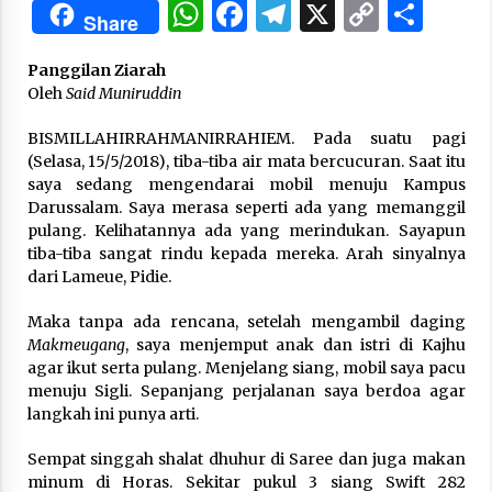
WhatsApp
Facebook
Telegram
X
Copy
Sha
Share
Link
“One Piece”, Cara Barat Mengejar Mimpi
Panggilan Ziarah
2 months ago
Oleh
Said Muniruddin
BISMILLAHIRRAHMANIRRAHIEM. Pada suatu pagi
“Pohon Kehidupan”: Mati Dulu, Baru Hidup
(Selasa, 15/5/2018), tiba-tiba air mata bercucuran. Saat itu
3 months ago
saya sedang mengendarai mobil menuju Kampus
Darussalam. Saya merasa seperti ada yang memanggil
pulang. Kelihatannya ada yang merindukan. Sayapun
tiba-tiba sangat rindu kepada mereka. Arah sinyalnya
“Manusia Digital”: Cerdas Lewat Sinyal
dari Lameue, Pidie.
3 months ago
Maka tanpa ada rencana, setelah mengambil daging
Makmeugang
, saya menjemput anak dan istri di Kajhu
“Allahukrasi”: The Power of Management!
agar ikut serta pulang. Menjelang siang, mobil saya pacu
3 months ago
menuju Sigli. Sepanjang perjalanan saya berdoa agar
langkah ini punya arti.
Manajemen “Qaddamat Lighad”: Menjadi
Sempat singgah shalat dhuhur di Saree dan juga makan
Manusia Visioner dan Beretika
minum di Horas. Sekitar pukul 3 siang Swift 282