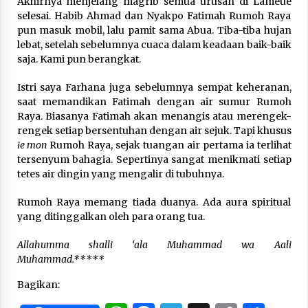
Akhirnya menjelang magrib semua urusan di Lameue
selesai. Habib Ahmad dan Nyakpo Fatimah Rumoh Raya
pun masuk mobil, lalu pamit sama Abua. Tiba-tiba hujan
lebat, setelah sebelumnya cuaca dalam keadaan baik-baik
saja. Kami pun berangkat.
Istri saya Farhana juga sebelumnya sempat keheranan,
saat memandikan Fatimah dengan air sumur Rumoh
Raya. Biasanya Fatimah akan menangis atau merengek-
rengek setiap bersentuhan dengan air sejuk. Tapi khusus
ie mon
Rumoh Raya, sejak tuangan air pertama ia terlihat
tersenyum bahagia. Sepertinya sangat menikmati setiap
tetes air dingin yang mengalir di tubuhnya.
Rumoh Raya memang tiada duanya. Ada aura spiritual
yang ditinggalkan oleh para orang tua.
Allahumma shalli ‘ala Muhammad wa Aali
Muhammad.*****
Bagikan: