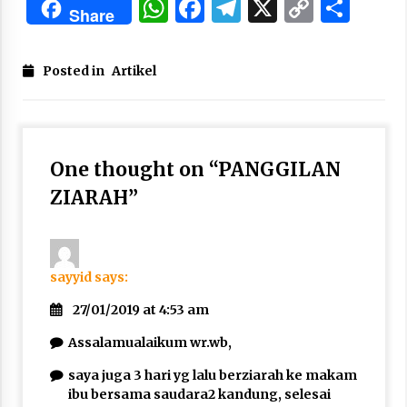
WhatsApp
Facebook
Telegram
X
Copy
Sha
Share
Link
Posted in
Artikel
One thought on “
PANGGILAN
ZIARAH
”
sayyid
says:
27/01/2019 at 4:53 am
Assalamualaikum wr.wb,
saya juga 3 hari yg lalu berziarah ke makam
ibu bersama saudara2 kandung, selesai