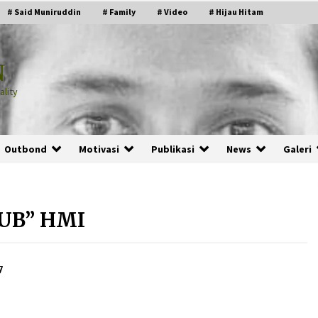
# Said Muniruddin
# Family
# Video
# Hijau Hitam
N
lity
Outbond
Motivasi
Publikasi
News
Galeri
UB” HMI
PRABOWO!
2 months ago
7
ru
“Manusia Digital”: Cerdas Lewat
Sinyal