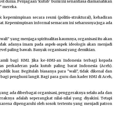
evel dunia. Penjagaan ‘kutub’ bumi ini senantiasa diamanahkan
s” mereka.
epemimpinan secara resmi (politis-struktural), kehadiran
at. Kepemimpinan informal semacam ini seharusnya juga ada
“wali” yang menjaga spiritualitas kaumnya, organisasi itu akan
Tidak adanya imam pada aspek-aspek ideologis akan menjadi
vel paling bawah. Banyak organisasi yang demikian.
mli bagi HMI. Jika ke-HMI-an Indonesia terbagi kepada
itas perkaderan pada kutub paling barat Indonesia (Aceh).
ublik luar. Begitulah biasanya para “wali”, tidak dikenal dan
agi penghuni langit. Bagi para guru dan kader HMI di Aceh,
 yang ada diberbagai organisasi, penggeraknya selalu ada dan
eraknya adalah seperangkat nilai-nilai yang diyakini. Tetapi
 karena dipengaruhi oleh sosok tertentu yang menjadi patron