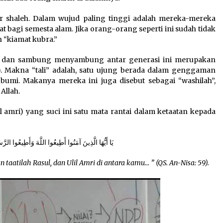
r shaleh. Dalam wujud paling tinggi adalah mereka-mereka
t bagi semesta alam. Jika orang-orang seperti ini sudah tidak
h “kiamat kubra.”
an dan sambung menyambung antar generasi ini merupakan
3). Makna “tali” adalah, satu ujung berada dalam genggaman
 bumi. Makanya mereka ini juga disebut sebagai “washilah”,
Allah.
 amri) yang suci ini satu mata rantai dalam ketaatan kepada
يَا أَيُّهَا الَّذِينَ آمَنُوا أَطِيعُوا اللَّهَ وَأَطِيعُوا الرّ
 taatilah Rasul, dan Ulil Amri di antara kamu… ” (QS. An-Nisa: 59).