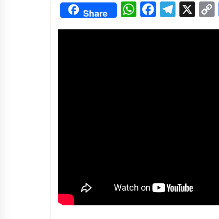
3 months ago
WhatsApp
Facebo
Tele
X
Share
Manajemen “Qaddamat Lighad”:
Menjadi Manusia Visioner dan
Beretika
3 months ago
Said Muniruddin Beri Pelatihan d
Motivasi untuk 179 Guru Diniyah
Disdikbud Kota Banda Aceh
4 months ago