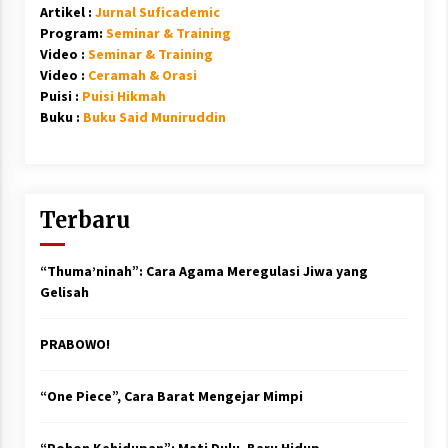
Artikel :
Jurnal Suficademic
Program:
Seminar & Training
Video :
Seminar & Training
Video :
Ceramah & Orasi
Puisi :
Puisi Hikmah
Buku :
Buku Said Muniruddin
Terbaru
“Thuma’ninah”: Cara Agama Meregulasi Jiwa yang
Gelisah
PRABOWO!
“One Piece”, Cara Barat Mengejar Mimpi
“Pohon Kehidupan”: Mati Dulu, Baru Hidup