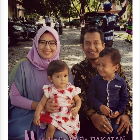
“One Piece”, Cara Barat Mengejar Mimpi
2 months ago
“Pohon Kehidupan”: Mati Dulu, Baru Hidup
3 months ago
“Manusia Digital”: Cerdas Lewat Sinyal
3 months ago
“Allahukrasi”: The Power of Management!
3 months ago
Manajemen “Qaddamat Lighad”: Menjadi
Manusia Visioner dan Beretika