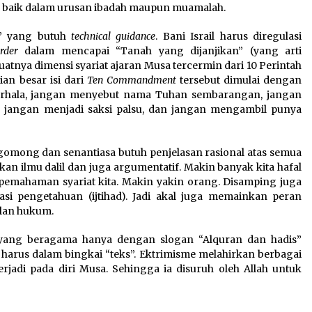
, baik dalam urusan ibadah maupun muamalah.
t’ yang butuh
technical guidance
. Bani Israil harus diregulasi
rder
dalam mencapai “Tanah yang dijanjikan” (yang arti
uatnya dimensi syariat ajaran Musa tercermin dari 10 Perintah
an besar isi dari
Ten Commandment
tersebut dimulai dengan
erhala, jangan menyebut nama Tuhan sembarangan, jangan
 jangan menjadi saksi palsu, dan jangan mengambil punya
gomong dan senantiasa butuh penjelasan rasional atas semua
kan ilmu dalil dan juga argumentatif. Makin banyak kita hafal
 pemahaman syariat kita. Makin yakin orang. Disamping juga
asi pengetahuan (ijtihad). Jadi akal juga memainkan peran
ulan hukum.
a yang beragama hanya dengan slogan “Alquran dan hadis”
harus dalam bingkai “teks”. Ektrimisme melahirkan berbagai
rjadi pada diri Musa. Sehingga ia disuruh oleh Allah untuk