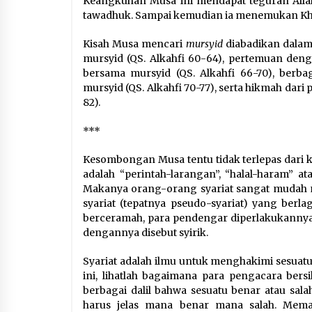
Keangkuhan Musa ini mendapat teguran Allah.
tawadhuk. Sampai kemudian ia menemukan Khid
Kisah Musa mencari
mursyid
diabadikan dalam
mursyid (QS. Alkahfi 60-64), pertemuan denga
bersama mursyid (QS. Alkahfi 66-70), berba
mursyid (QS. Alkahfi 70-77), serta hikmah dar
82).
***
Kesombongan Musa tentu tidak terlepas dari k
adalah “perintah-larangan”, “halal-haram” at
Makanya orang-orang syariat sangat mudah mem
syariat (tepatnya pseudo-syariat) yang berla
berceramah, para pendengar diperlakukannya
dengannya disebut syirik.
Syariat adalah ilmu untuk menghakimi sesuatu
ini, lihatlah bagaimana para pengacara be
berbagai dalil bahwa sesuatu benar atau sala
harus jelas mana benar mana salah. Meman