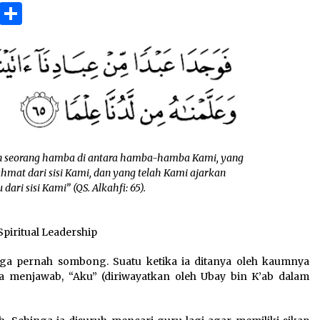
3 months ago
ok
gram
Copy
Share
Link
Takut Mati
3 months ago
an
SELVi: Sebuah Model Motivasi
dalam Kepemimpinan Bisnis
4 months ago
n seorang hamba di antara hamba-hamba Kami, yang
hmat dari sisi Kami, dan yang telah Kami ajarkan
ari sisi Kami” (QS. Alkahfi: 65).
Spiritual Leadership
 pernah sombong. Suatu ketika ia ditanya oleh kaumnya
sa menjawab, “Aku” (diriwayatkan oleh Ubay bin K’ab dalam