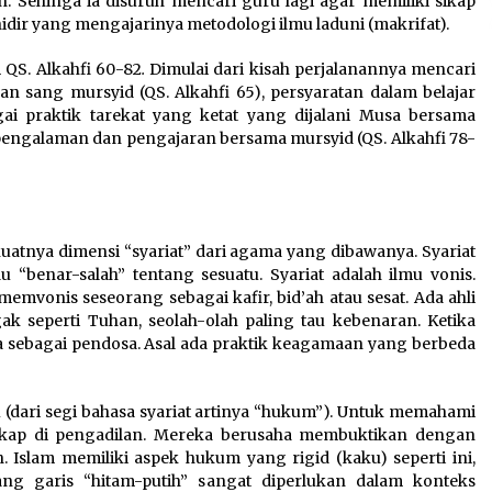
 Sehinga ia disuruh mencari guru lagi agar memiliki sikap
ir yang mengajarinya metodologi ilmu laduni (makrifat).
 QS. Alkahfi 60-82
.
Dimulai dari kisah perjalanannya mencari
n sang mursyid (QS. Alkahfi 65), persyaratan dalam belajar
gai praktik tarekat yang ketat yang dijalani Musa bersama
i pengalaman dan pengajaran bersama mursyid (QS. Alkahfi 78-
uatnya dimensi “syariat” dari agama yang dibawanya. Syariat
au “benar-salah” tentang sesuatu. Syariat adalah ilmu vonis.
vonis seseorang sebagai kafir, bid’ah atau sesat. Ada ahli
gak seperti Tuhan, seolah-olah paling tau kebenaran. Ketika
 sebagai pendosa. Asal ada praktik keagamaan yang berbeda
 (dari segi bahasa syariat artinya “hukum”). Untuk memahami
rsikap di pengadilan. Mereka berusaha membuktikan dengan
h. Islam memiliki aspek hukum yang rigid (kaku) seperti ini,
g garis “hitam-putih” sangat diperlukan dalam konteks