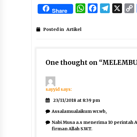
WhatsApp
Facebo
Tele
X
Share
Posted in
Artikel
One thought on “
MELEMBUT
sayyid
says:
23/11/2018 at 8:39 pm
Assalamualaikum wr.wb,
Nabi Musa a.s menerima 10 perintah All
firman Allah S.W.T.