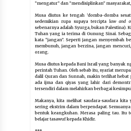
“mengatur” dan “mendisiplinkan” masyarakat
Musa diutus ke tengah ‘domba-domba sesa
sedemikian rupa supaya tercipta l
aw and o
sebenarnya adalah Syurga, bukan Palestina). K
Tuhan yang ia terima di Gunung Sinai. Sebagi
kata “jangan”. Seperti jangan menyembah b
membunuh, jangan berzina, jangan mencuri,
orang.
Musa diutus kepada Bani Israil yang banyak n
perintah Tuhan. Oleh sebab itu, syariat merupa
dalil Quran dan Sunnah, makin terlihat hebat
ada ijma dan qiyas yang lahir dari demontr
tersendiri dalam melahirkan berbagai kesimp
Makanya, kita melihat saudara-saudara kit
sering ekstrim dalam berpendapat. Semuanya 
bentuk keangkuhan. Merasa paling tau. Itu te
belajar tasawuf kepada Khidir.
***