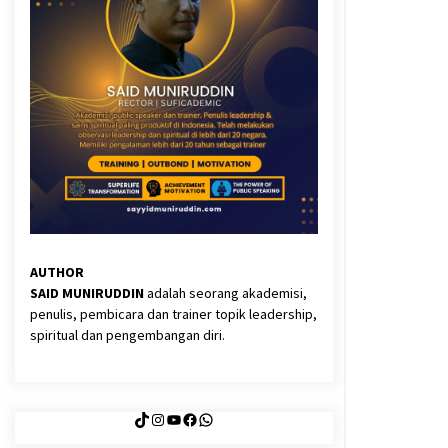
3 months ago
Said Muniruddin Latih Mental dan
Spiritual 80 Siswa YPHC
3 months ago
Eksistensi Iran dalam Tiga Ayat:
Memahami Aliansi Yahudi dan
Kristen dalam Dinamika Nubuwwat
4 months ago
AUTHOR
SAID MUNIRUDDIN
adalah seorang akademisi,
penulis, pembicara dan trainer topik leadership,
spiritual dan pengembangan diri.
TikTok
Instagram
YouTube
Facebook
WhatsApp