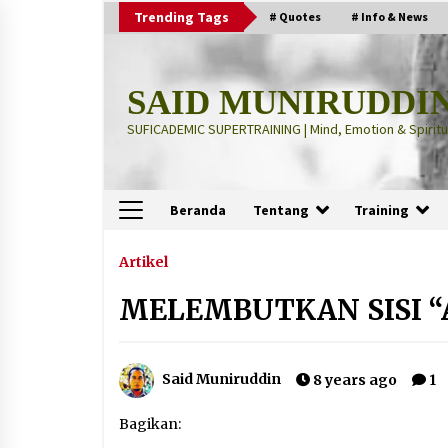
Skip
Trending Tags
# Quotes
# Info & News
to
content
SAID MUNIRUDDI
SUFICADEMIC SUPERTRAINING | Mind, Emotion & Spiritua
Beranda
Tentang
Training
Terbaru
Artikel
MELEMBUTKAN SISI “
“Thuma’ninah”: Cara Agama
Meregulasi Jiwa yang Gelisah
2 months ago
Said Muniruddin
8 years ago
1
“Pohon Kehidupan”: Mati Dulu, Ba
Bagikan:
Hidup