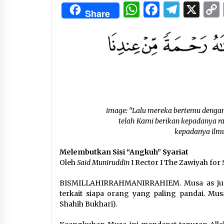
3 months ago
WhatsApp
Facebo
Tele
X
Share
Manajemen “Qaddamat Lighad”:
Menjadi Manusia Visioner dan
Beretika
3 months ago
Said Muniruddin Beri Pelatihan d
Motivasi untuk 179 Guru Diniyah
Disdikbud Kota Banda Aceh
4 months ago
image: “Lalu mereka bertemu denga
telah Kami berikan kepadanya ra
kepadanya ilmu d
Melembutkan Sisi “Angkuh” Syariat
Oleh
Said Muniruddin
I Rector I The Zawiyah for 
BISMILLAHIRRAHMANIRRAHIEM. Musa as juga
terkait siapa orang yang paling pandai. Mu
Shahih Bukhari).