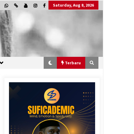
Saturday, Aug 8, 2026
Terbaru
“One Piece”, Cara Barat Mengejar
Mimpi
2 months ago
“Allahukrasi”: The Power of
Management!