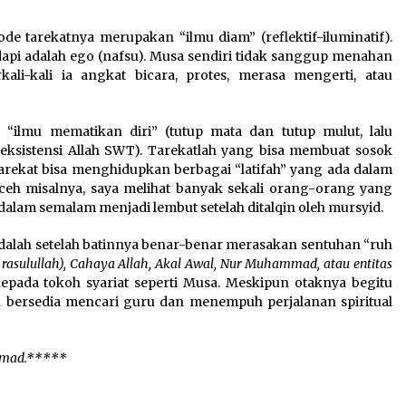
de tarekatnya merupakan “ilmu diam” (reflektif-iluminatif).
adapi adalah ego (nafsu). Musa sendiri tidak sanggup menahan
ali-kali ia angkat bicara, protes, merasa mengerti, atau
i “ilmu mematikan diri” (tutup mata dan tutup mulut, lalu
eksistensi Allah SWT). Tarekatlah yang bisa membuat sosok
tarekat bisa menghidupkan berbagai “latifah” yang ada dalam
Aceh misalnya, saya melihat banyak sekali orang-orang yang
alam semalam menjadi lembut setelah ditalqin oleh mursyid.
lah setelah batinnya benar-benar merasakan sentuhan “ruh
rasulullah), Cahaya Allah, Akal Awal, Nur Muhammad, atau entitas
 kepada tokoh syariat seperti Musa. Meskipun otaknya begitu
ih bersedia mencari guru dan menempuh perjalanan spiritual
mmad.*****