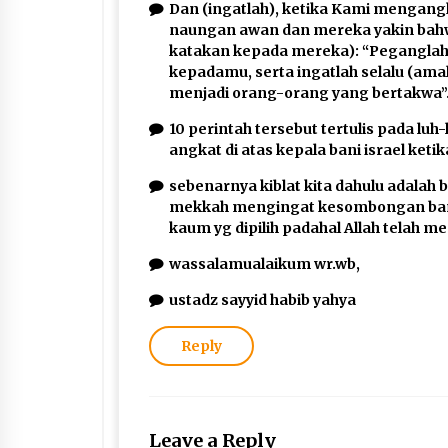
Dan (ingatlah), ketika Kami mengangk
naungan awan dan mereka yakin bahw
katakan kepada mereka): “Peganglah
kepadamu, serta ingatlah selalu (am
menjadi orang-orang yang bertakwa”
10 perintah tersebut tertulis pada luh-
angkat di atas kepala bani israel k
sebenarnya kiblat kita dahulu adalah b
mekkah mengingat kesombongan bani
kaum yg dipilih padahal Allah telah 
wassalamualaikum wr.wb,
ustadz sayyid habib yahya
Reply
Leave a Reply