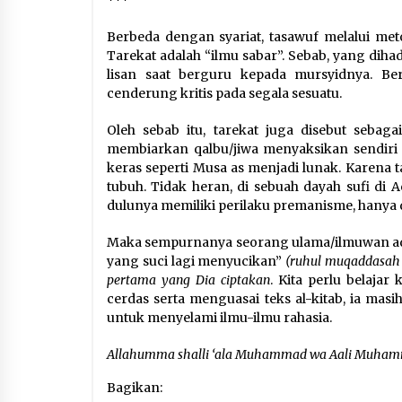
Berbeda dengan syariat, tasawuf melalui meto
Tarekat adalah “ilmu sabar”. Sebab, yang dih
lisan saat berguru kepada mursyidnya. Berk
cenderung kritis pada segala sesuatu.
Oleh sebab itu, tarekat juga disebut sebaga
membiarkan qalbu/jiwa menyaksikan sendiri 
keras seperti Musa as menjadi lunak. Karena 
tubuh. Tidak heran, di sebuah dayah sufi di 
dulunya memiliki perilaku premanisme, hanya d
Maka sempurnanya seorang ulama/ilmuwan ada
yang suci lagi menyucikan”
(ruhul muqaddasah 
pertama yang Dia ciptakan
. Kita perlu belajar
cerdas serta menguasai teks al-kitab, ia mas
untuk menyelami ilmu-ilmu rahasia.
Allahumma shalli ‘ala Muhammad wa Aali Muha
Bagikan: