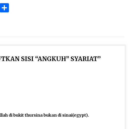
ok
gram
Copy
Share
Link
KAN SISI “ANGKUH” SYARIAT
”
ah di bukit thursina bukan di sinai(egypt).