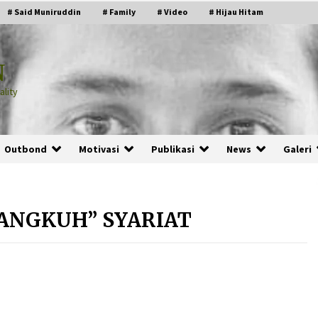
# Said Muniruddin
# Family
# Video
# Hijau Hitam
N
lity
Outbond
Motivasi
Publikasi
News
Galeri
ANGKUH” SYARIAT
PRABOWO!
2 months ago
ru
“Manusia Digital”: Cerdas Lewat
Sinyal