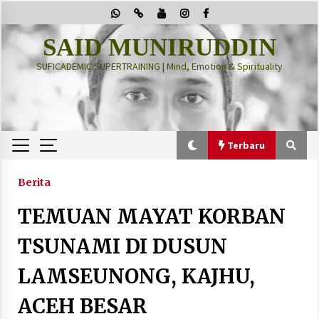
Skip
to
content
SAID MUNIRUDDIN
SUFICADEMIC SUPERTRAINING | Mind, Emotion & Spirituality
Terbaru
Terbaru
Berita
TEMUAN MAYAT KORBAN
“Thuma’ninah”: Cara Agama Meregulasi Jiwa
yang Gelisah
TSUNAMI DI DUSUN
2 months ago
LAMSEUNONG, KAJHU,
PRABOWO!
ACEH BESAR
2 months ago