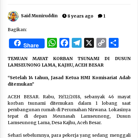
Said Muniruddin
“One Piece”, Cara Barat Mengejar Mimpi
8 years ago
1
2 months ago
Bagikan:
WhatsApp
Facebook
Telegram
X
Copy
Sha
“Pohon Kehidupan”: Mati Dulu, Baru Hidup
Share
Link
3 months ago
TEMUAN MAYAT KORBAN TSUNAMI DI DUSUN
LAMSEUNONG LAMA, KAJHU, ACEH BESAR
“Manusia Digital”: Cerdas Lewat Sinyal
“Setelah 14 tahun, Jasad Ketua HMI Komisariat Adab
3 months ago
ditemukan”
ACEH BESAR. Rabu, 19/12/2018, sebanyak 46 mayat
“Allahukrasi”: The Power of Management!
korban tsunami ditemukan dalam 1 lobang saat
3 months ago
pembangunan rumah di Perumahan Nirwana. Lokasinya
tepat di depan Meunasah Lamseunong, Dusun
Lamseunong Lama, Desa Kajhu, Aceh Besar.
Manajemen “Qaddamat Lighad”: Menjadi
Manusia Visioner dan Beretika
Sehari sebelumnya, para pekerja yang sedang menggali