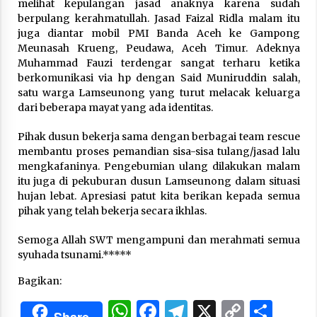
melihat kepulangan jasad anaknya karena sudah
berpulang kerahmatullah. Jasad Faizal Ridla malam itu
juga diantar mobil PMI Banda Aceh ke Gampong
Meunasah Krueng, Peudawa, Aceh Timur. Adeknya
Muhammad Fauzi terdengar sangat terharu ketika
berkomunikasi via hp dengan Said Muniruddin salah,
satu warga Lamseunong yang turut melacak keluarga
dari beberapa mayat yang ada identitas.
Pihak dusun bekerja sama dengan berbagai team rescue
membantu proses pemandian sisa-sisa tulang/jasad lalu
mengkafaninya. Pengebumian ulang dilakukan malam
itu juga di pekuburan dusun Lamseunong dalam situasi
hujan lebat. Apresiasi patut kita berikan kepada semua
pihak yang telah bekerja secara ikhlas.
Semoga Allah SWT mengampuni dan merahmati semua
syuhada tsunami.*****
Bagikan:
WhatsApp
Facebook
Telegram
X
Copy
Sha