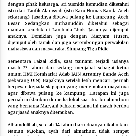
dengan pihak keluarga. Sri Yusnida kemudian diketahui
istri dari Taufik Alamsyah (istri Karo Humas Banda Aceh
sekarang). Jasadnya dibawa pulang ke Lamreung, Aceh
Besar. Sedangkan Burhanuddin diketahui sebagai
mantan keuchik di Lambada Lhok. Jasadnya dijemput
anaknya. Demikian juga dengan Maryam Husen,
dijemput oleh famili dan juga serombongan perwakilan
mahasiswa dan masyarakat Simpang Tiga Pidie.
Sementara Faizal Ridla, saat tsunami terjadi usianya
masih 23 tahun dan sedang menjabat sebagai ketua
umum HMI Komisariat Adab IAIN Arraniry Banda Aceh
(sekarang UIN). Bapaknya setelah letih mencari, pernah
berpesan kepada siapapun yang menemukan mayatnya
agar dibawa pulang ke kampung. Harapan ini juga
pernah ia iklankan di media lokal saat itu. Ibu almarhum
yang bernama Maryani bahkan selama ini masih berdoa
agar jasad anaknya ditemukan.
Alhamdulillah, setelah 14 tahun baru doanya dikabulkan.
Namun M.Johan, ayah dari almarhum tidak sempat