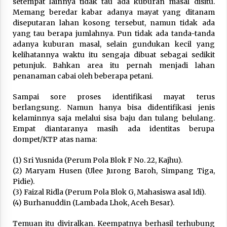
setempat lainnya tidak tau ada kuburan masal disitu.
Nubuwwat
Memang beredar kabar adanya mayat yang ditanam
4 months ago
diseputaran lahan kosong tersebut, namun tidak ada
yang tau berapa jumlahnya. Pun tidak ada tanda-tanda
adanya kuburan masal, selain gundukan kecil yang
kelihatannya waktu itu sengaja dibuat sebagai sedikit
petunjuk. Bahkan area itu pernah menjadi lahan
penanaman cabai oleh beberapa petani.
Sampai sore proses identifikasi mayat terus
berlangsung. Namun hanya bisa didentifikasi jenis
kelaminnya saja melalui sisa baju dan tulang belulang.
Empat diantaranya masih ada identitas berupa
dompet/KTP atas nama:
(1) Sri Yusnida (Perum Pola Blok F No. 22, Kajhu).
(2) Maryam Husen (Ulee Jurong Baroh, Simpang Tiga,
Pidie).
(3) Faizal Ridla (Perum Pola Blok G, Mahasiswa asal Idi).
(4) Burhanuddin (Lambada Lhok, Aceh Besar).
Temuan itu diviralkan. Keempatnya berhasil terhubung