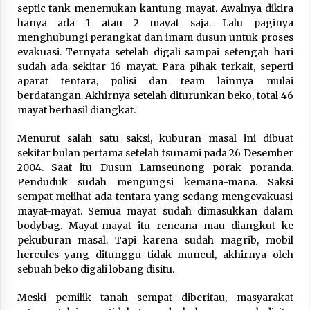
3 months ago
septic tank menemukan kantung mayat. Awalnya dikira
hanya ada 1 atau 2 mayat saja. Lalu paginya
menghubungi perangkat dan imam dusun untuk proses
Takut Mati
evakuasi. Ternyata setelah digali sampai setengah hari
3 months ago
sudah ada sekitar 16 mayat. Para pihak terkait, seperti
aparat tentara, polisi dan team lainnya mulai
berdatangan. Akhirnya setelah diturunkan beko, total 46
Said Muniruddin Latih Mental dan Spiritual 80
mayat berhasil diangkat.
Siswa YPHC
3 months ago
Menurut salah satu saksi, kuburan masal ini dibuat
sekitar bulan pertama setelah tsunami pada 26 Desember
Said Muniruddin Beri Pelatihan dan Motivasi
2004. Saat itu Dusun Lamseunong porak poranda.
untuk 179 Guru Diniyah Disdikbud Kota Banda
Penduduk sudah mengungsi kemana-mana. Saksi
Aceh
sempat melihat ada tentara yang sedang mengevakuasi
4 months ago
mayat-mayat. Semua mayat sudah dimasukkan dalam
bodybag. Mayat-mayat itu rencana mau diangkut ke
SELVi: Sebuah Model Motivasi dalam
pekuburan masal. Tapi karena sudah magrib, mobil
Kepemimpinan Bisnis
hercules yang ditunggu tidak muncul, akhirnya oleh
4 months ago
sebuah beko digali lobang disitu.
Eksistensi Iran dalam Tiga Ayat: Memahami
Meski pemilik tanah sempat diberitau, masyarakat
Aliansi Yahudi dan Kristen dalam Dinamika