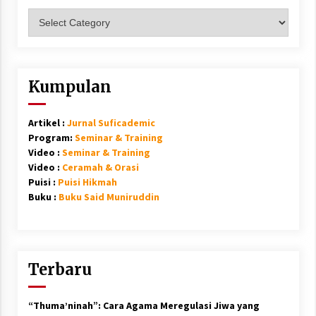
Kategori
Kumpulan
Artikel :
Jurnal Suficademic
Program:
Seminar & Training
Video :
Seminar & Training
Video :
Ceramah & Orasi
Puisi :
Puisi Hikmah
Buku :
Buku Said Muniruddin
Terbaru
“Thuma’ninah”: Cara Agama Meregulasi Jiwa yang