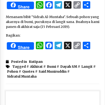
3 months ago
WhatsApp
Facebook
Telegram
X
Copy
Sha
Share
Link
Takut Mati
Menanam bibit “Sidrah Al-Muntaha”. Sebuah pohon yang
3 months ago
akarnya di bumi, pucuknya di langit sana. Buahnya kami
panen di akhirat saja (15 Februari 2019).
Said Muniruddin Latih Mental dan Spiritual 80
Bagikan:
Siswa YPHC
WhatsApp
Facebook
Telegram
X
Copy
Sha
3 months ago
Share
Link
Said Muniruddin Beri Pelatihan dan Motivasi
untuk 179 Guru Diniyah Disdikbud Kota Banda
Posted in
Kutipan
Aceh
Tagged #
Akhirat
#
Bumi
#
Dayah SM
#
Langit
#
4 months ago
Pohon
#
Quotes
#
Said Muniruddin
#
Sidratul Muntaha
SELVi: Sebuah Model Motivasi dalam
Kepemimpinan Bisnis
4 months ago
Eksistensi Iran dalam Tiga Ayat: Memahami
Aliansi Yahudi dan Kristen dalam Dinamika