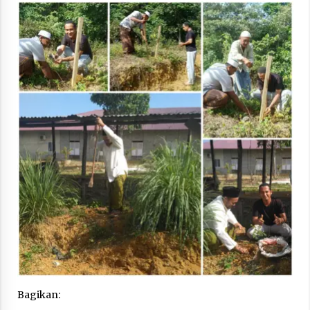
“One Piece”, Cara Barat Mengejar Mimpi
2 months ago
“Pohon Kehidupan”: Mati Dulu, Baru Hidup
3 months ago
“Manusia Digital”: Cerdas Lewat Sinyal
3 months ago
“Allahukrasi”: The Power of Management!
3 months ago
Manajemen “Qaddamat Lighad”: Menjadi
Bagikan:
Manusia Visioner dan Beretika