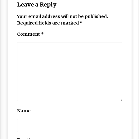
Nubuwwat
Leave a Reply
4 months ago
Your email address will not be published.
Required fields are marked
*
Comment
*
Name