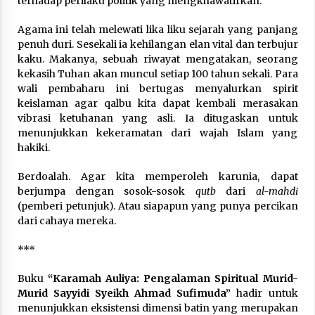
terhadap perilaku politik yang mengkhawatirkan.
Agama ini telah melewati lika liku sejarah yang panjang
penuh duri. Sesekali ia kehilangan elan vital dan terbujur
kaku. Makanya, sebuah riwayat mengatakan, seorang
kekasih Tuhan akan muncul setiap 100 tahun sekali. Para
wali pembaharu ini bertugas menyalurkan spirit
keislaman agar qalbu kita dapat kembali merasakan
vibrasi ketuhanan yang asli. Ia ditugaskan untuk
menunjukkan kekeramatan dari wajah Islam yang
hakiki.
Berdoalah. Agar kita memperoleh karunia, dapat
berjumpa dengan sosok-sosok
qutb
dari
al-mahdi
(pemberi petunjuk). Atau siapapun yang punya percikan
dari cahaya mereka.
***
Buku
“Karamah Auliya: Pengalaman Spiritual Murid-
Murid Sayyidi Syeikh Ahmad Sufimuda”
hadir untuk
menunjukkan eksistensi dimensi batin yang merupakan