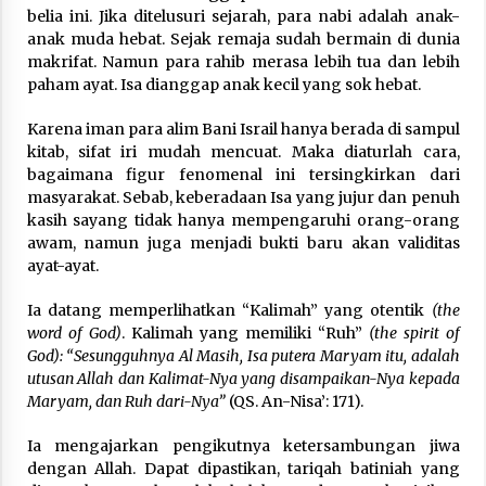
belia ini. Jika ditelusuri sejarah, para nabi adalah anak-
anak muda hebat. Sejak remaja sudah bermain di dunia
makrifat. Namun para rahib merasa lebih tua dan lebih
paham ayat. Isa dianggap anak kecil yang sok hebat.
Karena iman para alim Bani Israil hanya berada di sampul
kitab, sifat iri mudah mencuat. Maka diaturlah cara,
bagaimana figur fenomenal ini tersingkirkan dari
masyarakat. Sebab, keberadaan Isa yang jujur dan penuh
kasih sayang tidak hanya mempengaruhi orang-orang
awam, namun juga menjadi bukti baru akan validitas
ayat-ayat.
Ia datang memperlihatkan “Kalimah” yang otentik
(the
word of God)
. Kalimah yang memiliki “Ruh”
(the spirit of
God): “Sesungguhnya Al Masih, Isa putera Maryam itu, adalah
utusan Allah dan Kalimat-Nya yang disampaikan-Nya kepada
Maryam, dan Ruh dari-Nya”
(QS. An-Nisa’: 171).
Ia mengajarkan pengikutnya ketersambungan jiwa
dengan Allah. Dapat dipastikan, tariqah batiniah yang