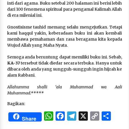
inti dari agama. Buku setebal 200 halaman ini berisi lebih
dari 100 fenomena spiritual para pengamal Kalimah Allah
di era milenial ini.
Gnostisisme tauhid memang selalu mengejutkan. Tetapi
kami haqqul yakin, keberadaan buku ini akan kembali
membawa pemahaman dan rasa beragama kita kepada
Wujud Allah yang Maha Nyata.
Semoga anda beruntung dapat memiliki buku ini. Sebab,
KA-37
tersebut tidak diedar secara terbuka. Hanya untuk
dibaca oleh anda yang sungguh-sungguh ingin hijrah ke
alam Rabbani.
Allahumma shalli ‘ala Muhammad wa Aali
Muhammad.*****
Bagikan:
WhatsApp
Facebook
Telegram
X
Copy
Sha
Share
Link