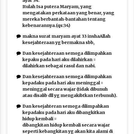
ayat 34.
Itulah Isa putera Maryam, yang
mengatakan perkataan yang benar, yang
mereka berbantah-bantahan tentang
kebenarannya.(qs:34)
makna surat maryam ayat 33 inshaAllah
kesejahteraan yg bermakna sbb,
Dan kesejahteraan semoga dilimpahkan
kepaku pada hari aku dilahirkan =
dilahirkan sebagai rasul dan nabi.
Dan kesejahteraan semoga dilimpahkan
kepadaku pada hari aku meninggal =
meninggal secara wajar (tidak dibunuh
atau disalib dll yg mengakibtkan terbunuh).
Dan kesejahteran semoga dilimpahkan
kepadaku pada hari aku dibangkitkan
hidup kembali =
dibangkitan hidup kembali secara wajar
seperti kebangkitan yg akan kita alami di