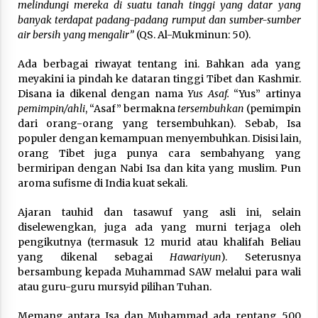
melindungi mereka di suatu tanah tinggi yang datar yang
banyak terdapat padang-padang rumput dan sumber-sumber
air bersih yang mengalir”
(QS. Al-Mukminun: 50).
Ada berbagai riwayat tentang ini. Bahkan ada yang
meyakini ia pindah ke dataran tinggi Tibet dan Kashmir.
Disana ia dikenal dengan nama
Yus Asaf.
“Yus” artinya
pemimpin/ahli
, “Asaf” bermakna
tersembuhkan
(pemimpin
dari orang-orang yang tersembuhkan). Sebab, Isa
populer dengan kemampuan menyembuhkan. Disisi lain,
orang Tibet juga punya cara sembahyang yang
bermiripan dengan Nabi Isa dan kita yang muslim. Pun
aroma sufisme di India kuat sekali.
Ajaran tauhid dan tasawuf yang asli ini, selain
diselewengkan, juga ada yang murni terjaga oleh
pengikutnya (termasuk 12 murid atau khalifah Beliau
yang dikenal sebagai
Hawariyun
). Seterusnya
bersambung kepada Muhammad SAW melalui para wali
atau guru-guru mursyid pilihan Tuhan.
Memang antara Isa dan Muhammad ada rentang 500