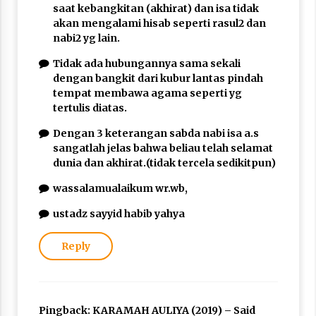
saat kebangkitan (akhirat) dan isa tidak
akan mengalami hisab seperti rasul2 dan
nabi2 yg lain.
Tidak ada hubungannya sama sekali
dengan bangkit dari kubur lantas pindah
tempat membawa agama seperti yg
tertulis diatas.
Dengan 3 keterangan sabda nabi isa a.s
sangatlah jelas bahwa beliau telah selamat
dunia dan akhirat.(tidak tercela sedikitpun)
wassalamualaikum wr.wb,
ustadz sayyid habib yahya
Reply
Pingback:
KARAMAH AULIYA (2019) – Said