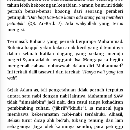
tahun lebih kekosongan kenabian. Namun, bumi ini tidak
pernah benar-benar kosong dari seorang pemberi
petunjuk:
“Dan bagi tiap-tiap kaum ada orang yang memberi
petunjuk”
(QS. Ar-Ra’d: 7). Ada waliyullah yang terus
mengisi.
Termasuk Buhaira yang pernah berjumpa Muhammad.
Buhaira haqqul yakin kalau anak kecil yang ditemuinya
dalam sebuah kafilah dagang yang sedang menuju
negeri Syam adalah pengganti Isa. Mengapa ia begitu
mengenali cahaya nubuwwah dalam diri Muhammad?
Ini terkait dalil tasawuf dan tarekat:
“Hanya wali yang tau
wali”.
Sejak Adam as, tali pengetahuan tidak pernah terputus
antara satu nabi dengan nabi lainnya. Muhammad SAW
tidak “simsalabim” jadi nabi dan rasul tanpa kehadiran
pembimbing ruhani (“jibril”/”khidir”). Ia muncul juga
membawa kekeramatan nabi-nabi terdahulu. Alhasil,
Beliau turut dicap ahli bid’ah, tukang tenung dan lain
sebagainya. Juga oleh kaumnya sendiri, para petinggi