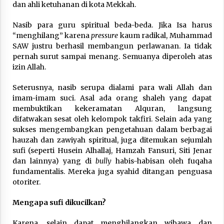
dan ahli ketuhanan di kota Mekkah.
Nasib para guru spiritual beda-beda. Jika Isa harus
“menghilang” karena
pressure
kaum radikal, Muhammad
SAW justru berhasil membangun perlawanan. Ia tidak
pernah surut sampai menang. Semuanya diperoleh atas
izin Allah.
Seterusnya, nasib serupa dialami para wali Allah dan
imam-imam suci. Asal ada orang shaleh yang dapat
membuktikan kekeramatan Alquran, langsung
difatwakan sesat oleh kelompok takfiri. Selain ada yang
sukses mengembangkan pengetahuan dalam berbagai
hauzah dan zawiyah spiritual, juga ditemukan sejumlah
sufi (seperti Husein Alhallaj, Hamzah Fansuri, Siti Jenar
dan lainnya) yang di
bully
habis-habisan oleh fuqaha
fundamentalis. Mereka juga syahid ditangan penguasa
otoriter.
Mengapa sufi dikucilkan?
Karena, selain dapat menghilangkan wibawa dan