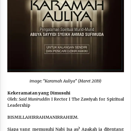
3 months ago
Takut Mati
3 months ago
Said Muniruddin Latih Mental dan Spiritual 80
Siswa YPHC
3 months ago
Said Muniruddin Beri Pelatihan dan Motivasi
untuk 179 Guru Diniyah Disdikbud Kota Banda
Aceh
image: “Karamah Auliya” (Maret 2019)
4 months ago
Kekeramatan yang Dimusuhi
SELVi: Sebuah Model Motivasi dalam
Oleh:
Said Muniruddin
I Rector I The Zawiyah for Spiritual
Kepemimpinan Bisnis
Leadership
4 months ago
BISMILLAHIRRAHMANIRRAHIEM.
Eksistensi Iran dalam Tiga Ayat: Memahami
Siapa yang memusuhi Nabi Isa as? Apakah ia ditentang
Aliansi Yahudi dan Kristen dalam Dinamika