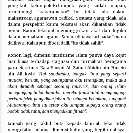
pengikut kelompok-kelompok yang sudah mapan,
terminologi “kekeramatan” ini tidak ada dalam
mainstream agamawan radikal. Sesuatu yang tidak ada
dalam perspektif kaum tekstual akan dikatakan tidak
benar. Kaum tekstual meminggirkan akal dan logika
dalam memahami agama. Semua dibawa lari pada: “mana
dalilnya”. Kalaupun diberi dalil, “itu tidak sahih”.
Konon lagi, dimensi mistisisme Islam punya daya kejut
luar biasa terhadap stagnasi dan formalitas beragama
para ekstrimis. Kata Sayyid Ali Zainal Abidin bin Husein
bin Ali kwh:
“Hai saudaraku, banyak ilmu yang seperti
mutiara, berlian, yang seumpama aku terangkan, maka aku
akan dituduh sebagai seorang musyrik, dan orang Islam
menganggap halal darahku, mereka (muslimin) menganggap
perkara jelek yang dikerjakan itu sebagai kebaikan, sungguh!
Mutiaranya ilmu itu tetap aku simpan supaya orang-orang
bodoh tidak tahu, dan menjadikan fitnah”.
Jamaah yang taklid buta kepada lahiriah teks tidak
mengetahui adanya dimensi batin yang begitu dahsyat