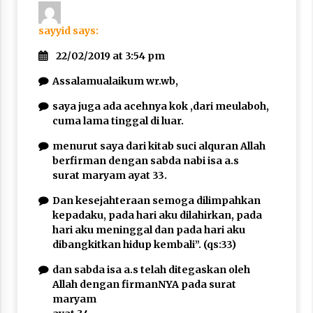
sayyid
says:
22/02/2019 at 3:54 pm
Assalamualaikum wr.wb,
saya juga ada acehnya kok ,dari meulaboh,
cuma lama tinggal di luar.
menurut saya dari kitab suci alquran Allah
berfirman dengan sabda nabi isa a.s
surat maryam ayat 33.
Dan kesejahteraan semoga dilimpahkan
kepadaku, pada hari aku dilahirkan, pada
hari aku meninggal dan pada hari aku
dibangkitkan hidup kembali”. (qs:33)
dan sabda isa a.s telah ditegaskan oleh
Allah dengan firmanNYA pada surat
maryam