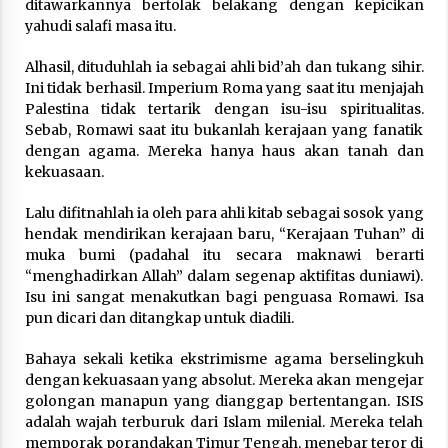
ditawarkannya bertolak belakang dengan kepicikan
yahudi salafi masa itu.
Alhasil, dituduhlah ia sebagai ahli bid’ah dan tukang sihir.
Ini tidak berhasil. Imperium Roma yang saat itu menjajah
Palestina tidak tertarik dengan isu-isu spiritualitas.
Sebab, Romawi saat itu bukanlah kerajaan yang fanatik
dengan agama. Mereka hanya haus akan tanah dan
kekuasaan.
Lalu difitnahlah ia oleh para ahli kitab sebagai sosok yang
hendak mendirikan kerajaan baru, “Kerajaan Tuhan” di
muka bumi (padahal itu secara maknawi berarti
“menghadirkan Allah” dalam segenap aktifitas duniawi).
Isu ini sangat menakutkan bagi penguasa Romawi. Isa
pun dicari dan ditangkap untuk diadili.
Bahaya sekali ketika ekstrimisme agama berselingkuh
dengan kekuasaan yang absolut. Mereka akan mengejar
golongan manapun yang dianggap bertentangan. ISIS
adalah wajah terburuk dari Islam milenial. Mereka telah
memporak porandakan Timur Tengah, menebar teror di