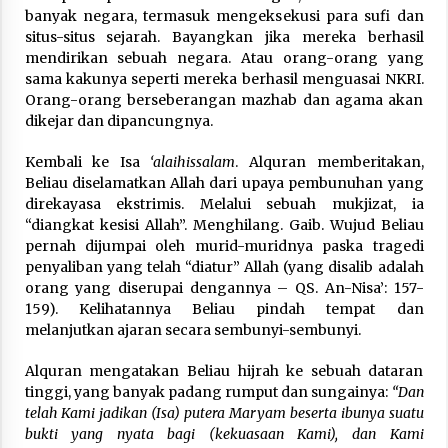
banyak negara, termasuk mengeksekusi para sufi dan
situs-situs sejarah. Bayangkan jika mereka berhasil
mendirikan sebuah negara. Atau orang-orang yang
sama kakunya seperti mereka berhasil menguasai NKRI.
Orang-orang berseberangan mazhab dan agama akan
dikejar dan dipancungnya.
Kembali ke Isa
‘alaihissalam
. Alquran memberitakan,
Beliau diselamatkan Allah dari upaya pembunuhan yang
direkayasa ekstrimis. Melalui sebuah mukjizat, ia
“diangkat kesisi Allah”. Menghilang. Gaib. Wujud Beliau
pernah dijumpai oleh murid-muridnya paska tragedi
penyaliban yang telah “diatur” Allah (yang disalib adalah
orang yang diserupai dengannya – QS. An-Nisa’: 157-
159). Kelihatannya Beliau pindah tempat dan
melanjutkan ajaran secara sembunyi-sembunyi.
Alquran mengatakan Beliau hijrah ke sebuah dataran
tinggi, yang banyak padang rumput dan sungainya:
“Dan
telah Kami jadikan (Isa) putera Maryam beserta ibunya suatu
bukti yang nyata bagi (kekuasaan Kami), dan Kami