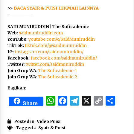
Nubuwwat
>>
BACA SYAIR & PUISI HIKMAH LAINNYA
4 months ago
____________
SAID MUNIRUDDIN | The Suficademic
Web:
saidmuniruddin.com
YouTube:
youtube.com/c/SaidMuniruddin
TikTok:
tiktok.com/@saidmuniruddin
IG:
instagram.com/saidmuniruddin/
Facebook:
facebook.com/saidmuniruddin/
Twitter
:
twitter.com/saidmuniruddin
Join Grup WA:
The Suficademic-1
Join Grup WA:
The Suficademic-2
Bagikan:
WhatsApp
Facebook
Telegram
X
Copy
Sha
Share
Link
Posted in
Video Puisi
Tagged #
Syair & Puisi