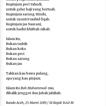
3 months ago
Kupinjam peci Yahudi,
untuk gelar haji yang bertuah.
Takut Mati
Kupinjam sarung Hindu,
3 months ago
untuk nyantri tauhid fiqah.
Kupinjam jas Nasrani,
untuk hadiri khitbah nikah.
Said Muniruddin Latih Mental dan Spiritual 80
Islam itu,
Siswa YPHC
Bukan tasbih
3 months ago
Bukan koko
Bukan peci
Said Muniruddin Beri Pelatihan dan Motivasi
Bukan sarung
untuk 179 Guru Diniyah Disdikbud Kota Banda
Bukan jas
Aceh
4 months ago
Takkan kau bawa pulang,
apa yang kau pinjam.
SELVi: Sebuah Model Motivasi dalam
Kepemimpinan Bisnis
Islam itu
Ruh Muhammad
-mu,
4 months ago
dibalik jenggot dan jubah jahiliah.
Eksistensi Iran dalam Tiga Ayat: Memahami
Banda Aceh,
25 Maret 2019 / 18 Rajab 1440 M
Aliansi Yahudi dan Kristen dalam Dinamika