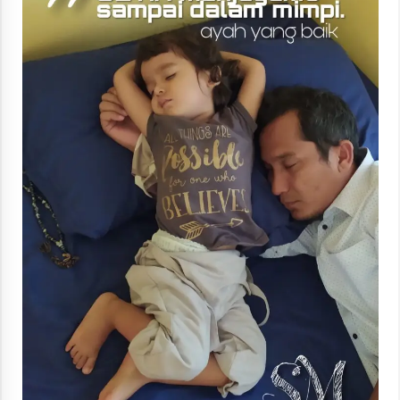
“One Piece”, Cara Barat Mengejar Mimpi
2 months ago
“Pohon Kehidupan”: Mati Dulu, Baru Hidup
3 months ago
“Manusia Digital”: Cerdas Lewat Sinyal
3 months ago
“Allahukrasi”: The Power of Management!
3 months ago
Manajemen “Qaddamat Lighad”: Menjadi
Manusia Visioner dan Beretika