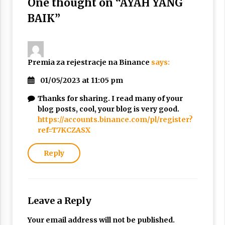
One thought on “
AYAH YANG
Nubuwwat
4 months ago
BAIK
”
Premia za rejestracje na Binance
says:
01/05/2023 at 11:05 pm
Thanks for sharing. I read many of your
blog posts, cool, your blog is very good.
https://accounts.binance.com/pl/register?
ref=T7KCZASX
Reply
Leave a Reply
Your email address will not be published.