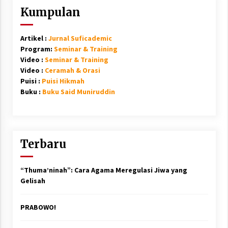
Kumpulan
Artikel :
Jurnal Suficademic
Program:
Seminar & Training
Video :
Seminar & Training
Video :
Ceramah & Orasi
Puisi :
Puisi Hikmah
Buku :
Buku Said Muniruddin
Terbaru
“Thuma’ninah”: Cara Agama Meregulasi Jiwa yang
Gelisah
PRABOWO!