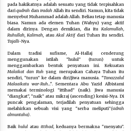
pada hakikatnya adalah sesuatu yang tidak terpisahkan
dari
qudrah
dan
iradah
Allah itu sendiri. Namun, kita tidak
menyebut Muhammad adalah Allah. Beliau tetap manusia
biasa. Namun ada elemen Tuhan (Wahyu) yang aktif
dalam dirinya. Dengan demikian, dia itu
Kalamullah
,
Ruhullah, Kalimah,
atau
Akal Aktif
dari Tuhan itu sendiri.
Tajalli
-Nya.
Dalam tradisi sufisme, Al-Hallaj cenderung
menggunakan istilah “hulul” (turun) untuk
menggambarkan bentuk penyatuan ini. Kekuatan
Malaikat dan Ruh
yang merupakan Cahaya Tuhan itu
sendiri, “turun” ke dalam diri/jiwa manusia.
“Tanazzalul
Malaaikatu war-Ruh…”
. Sementara Abu Yazid Albistami
memakai terminologi “ittihad” (naik). Jiwa manusia
“diangkat”, “naik” atau mikraj (ascending) kesisi-Nya. Di
puncak pengalaman, terjadilah penyatuan sehingga
melahirkan sebuah visi yang “serba meliputi”
(sidrah
almuntaha)
.
Baik
hulul
atau
ittihad
, keduanya bermakna “menyatu”.