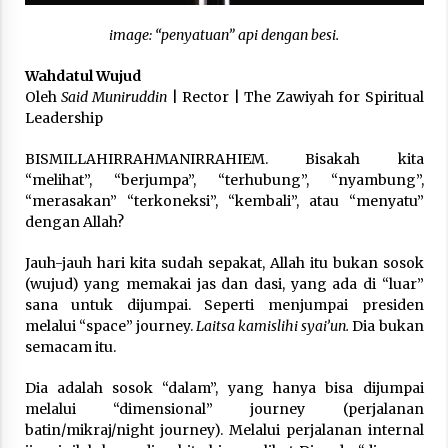
3 months ago
image: “penyatuan” api dengan besi.
Takut Mati
Wahdatul Wujud
3 months ago
Oleh
Said Muniruddin
| Rector | The Zawiyah for Spiritual
Leadership
Said Muniruddin Latih Mental dan Spiritual 80
BISMILLAHIRRAHMANIRRAHIEM. Bisakah kita
Siswa YPHC
“melihat”, “berjumpa”, “terhubung”, “nyambung”,
3 months ago
“merasakan” “terkoneksi”, “kembali”, atau “menyatu”
dengan Allah?
Said Muniruddin Beri Pelatihan dan Motivasi
untuk 179 Guru Diniyah Disdikbud Kota Banda
Jauh-jauh hari kita sudah sepakat, Allah itu bukan sosok
Aceh
(wujud) yang memakai jas dan dasi, yang ada di “luar”
4 months ago
sana untuk dijumpai. Seperti menjumpai presiden
melalui “space” journey.
Laitsa kamislihi syai’un.
Dia bukan
SELVi: Sebuah Model Motivasi dalam
semacam itu.
Kepemimpinan Bisnis
4 months ago
Dia adalah sosok “dalam”, yang hanya bisa dijumpai
melalui “dimensional” journey (perjalanan
Eksistensi Iran dalam Tiga Ayat: Memahami
batin/mikraj/night journey). Melalui perjalanan internal
Aliansi Yahudi dan Kristen dalam Dinamika