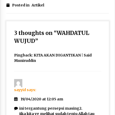
Posted in
Artikel
3 thoughts on “
WAHDATUL
WUJUD
”
Pingback:
KITA AKAN DIGANTIKAN | Said
Muniruddin
sayyid
says:
19/04/2020 at 12:05 am
ini tergantung persepsi masing2.
jika kita yg melihat sudah tentu Allah tau