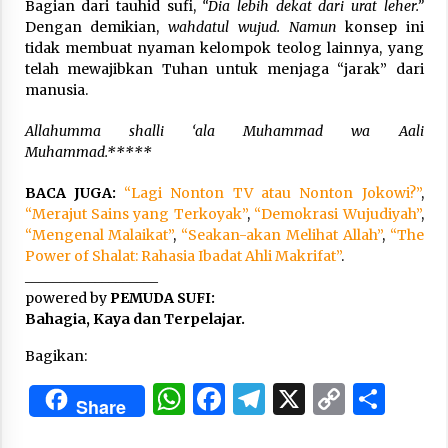
Bagian dari tauhid sufi,
“Dia
lebih dekat dari urat leher.”
Dengan demikian,
wahdatul wujud. Namun
konsep ini
tidak membuat nyaman kelompok teolog lainnya, yang
telah mewajibkan Tuhan untuk menjaga “jarak” dari
manusia.
Allahumma shalli ‘ala Muhammad wa Aali
Muhammad.*****
BACA JUGA:
“Lagi Nonton TV atau Nonton Jokowi?”
,
“Merajut Sains yang Terkoyak”
,
“Demokrasi Wujudiyah”
,
“Mengenal Malaikat”
,
“Seakan-akan Melihat Allah”
,
“The
Power of Shalat: Rahasia Ibadat Ahli Makrifat”
.
___________________
powered by
PEMUDA SUFI:
Bahagia, Kaya dan Terpelajar.
Bagikan:
WhatsApp
Facebook
Telegram
X
Copy
Sha
Share
Link