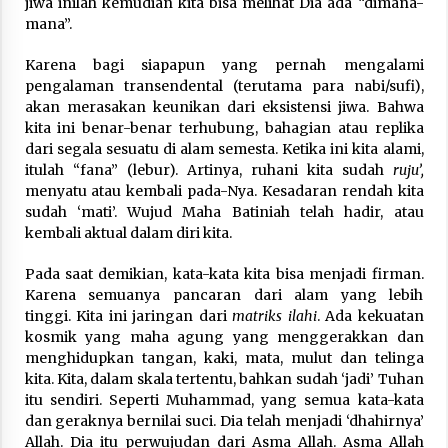
jiwa inilah kemudian kita bisa melihat Dia ada “dimana-
Nubuwwat
mana”.
5 months ago
Karena bagi siapapun yang pernah mengalami
pengalaman transendental (terutama para nabi/sufi),
akan merasakan keunikan dari eksistensi jiwa. Bahwa
kita ini benar-benar terhubung, bahagian atau replika
dari segala sesuatu di alam semesta. Ketika ini kita alami,
itulah “fana” (lebur). Artinya, ruhani kita sudah
ruju’,
menyatu atau kembali pada-Nya. Kesadaran rendah kita
sudah ‘mati’. Wujud Maha Batiniah telah hadir, atau
kembali aktual dalam diri kita.
Pada saat demikian, kata-kata kita bisa menjadi firman.
Karena semuanya pancaran dari alam yang lebih
tinggi. Kita ini jaringan dari
matriks ilahi
. Ada kekuatan
kosmik yang maha agung yang menggerakkan dan
menghidupkan tangan, kaki, mata, mulut dan telinga
kita. Kita, dalam skala tertentu, bahkan sudah ‘jadi’ Tuhan
itu sendiri. Seperti Muhammad, yang semua kata-kata
dan geraknya bernilai suci. Dia telah menjadi ‘dhahirnya’
Allah. Dia itu perwujudan dari Asma Allah. Asma Allah