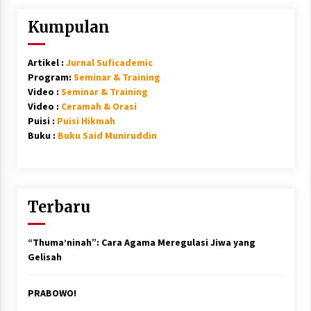
Kumpulan
Artikel :
Jurnal Suficademic
Program:
Seminar & Training
Video :
Seminar & Training
Video :
Ceramah & Orasi
Puisi :
Puisi Hikmah
Buku :
Buku Said Muniruddin
Terbaru
“Thuma’ninah”: Cara Agama Meregulasi Jiwa yang
Gelisah
PRABOWO!