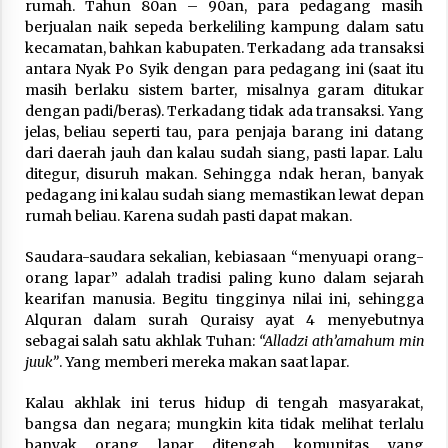
rumah. Tahun 80an – 90an, para pedagang masih
berjualan naik sepeda berkeliling kampung dalam satu
kecamatan, bahkan kabupaten. Terkadang ada transaksi
antara Nyak Po Syik dengan para pedagang ini (saat itu
masih berlaku sistem barter, misalnya garam ditukar
dengan padi/beras). Terkadang tidak ada transaksi. Yang
jelas, beliau seperti tau, para penjaja barang ini datang
dari daerah jauh dan kalau sudah siang, pasti lapar. Lalu
ditegur, disuruh makan. Sehingga ndak heran, banyak
pedagang ini kalau sudah siang memastikan lewat depan
rumah beliau. Karena sudah pasti dapat makan.
Saudara-saudara sekalian, kebiasaan “menyuapi orang-
orang lapar” adalah tradisi paling kuno dalam sejarah
kearifan manusia. Begitu tingginya nilai ini, sehingga
Alquran dalam surah Quraisy ayat 4 menyebutnya
sebagai salah satu akhlak Tuhan:
“Alladzi ath’amahum min
juuk”
. Yang memberi mereka makan saat lapar.
Kalau akhlak ini terus hidup di tengah masyarakat,
bangsa dan negara; mungkin kita tidak melihat terlalu
banyak orang lapar ditengah komunitas yang