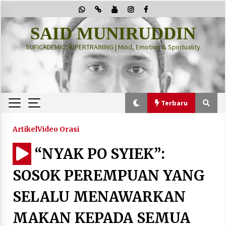
Skip
to
content
SAID MUNIRUDDIN
SUFICADEMIC SUPERTRAINING | Mind, Emotion & Spirituality
Terbaru
Terbaru
Artikel
Video Orasi
“NYAK PO SYIEK”:
“Thuma’ninah”: Cara Agama Meregulasi Jiwa
yang Gelisah
SOSOK PEREMPUAN YANG
2 months ago
SELALU MENAWARKAN
PRABOWO!
MAKAN KEPADA SEMUA
2 months ago