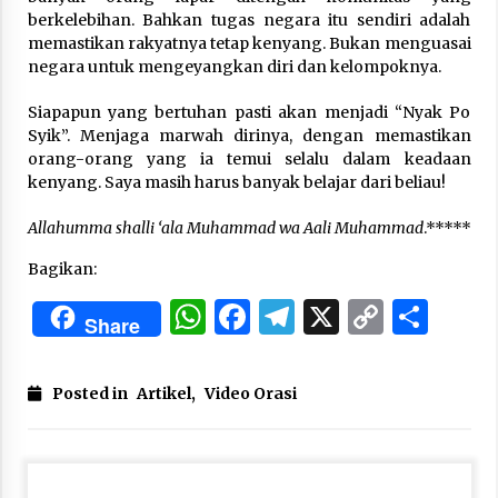
berkelebihan. Bahkan tugas negara itu sendiri adalah
memastikan rakyatnya tetap kenyang. Bukan menguasai
negara untuk mengeyangkan diri dan kelompoknya.
Siapapun yang bertuhan pasti akan menjadi “Nyak Po
Syik”. Menjaga marwah dirinya, dengan memastikan
orang-orang yang ia temui selalu dalam keadaan
kenyang. Saya masih harus banyak belajar dari beliau!
Allahumma shalli ‘ala Muhammad wa Aali Muhammad
.*****
Bagikan:
WhatsApp
Facebook
Telegram
X
Copy
Sha
Share
Link
Posted in
Artikel
,
Video Orasi