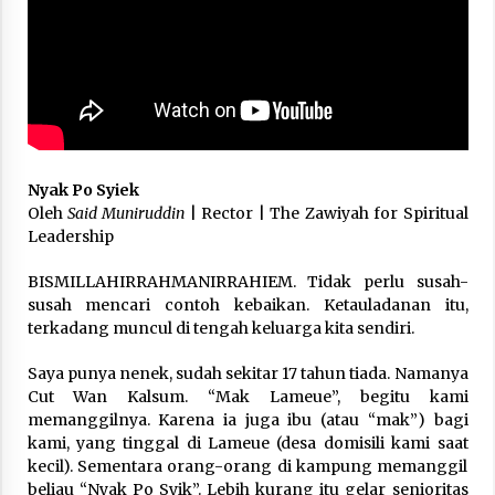
3 months ago
Takut Mati
3 months ago
Said Muniruddin Latih Mental dan Spiritual 80
Siswa YPHC
Nyak Po Syiek
3 months ago
Oleh
Said Muniruddin
| Rector | The Zawiyah for Spiritual
Leadership
Said Muniruddin Beri Pelatihan dan Motivasi
BISMILLAHIRRAHMANIRRAHIEM. Tidak perlu susah-
untuk 179 Guru Diniyah Disdikbud Kota Banda
Aceh
susah mencari contoh kebaikan. Ketauladanan itu,
4 months ago
terkadang muncul di tengah keluarga kita sendiri.
SELVi: Sebuah Model Motivasi dalam
Saya punya nenek, sudah sekitar 17 tahun tiada. Namanya
Kepemimpinan Bisnis
Cut Wan Kalsum. “Mak Lameue”, begitu kami
4 months ago
memanggilnya. Karena ia juga ibu (atau “mak”) bagi
kami, yang tinggal di Lameue (desa domisili kami saat
kecil). Sementara orang-orang di kampung memanggil
Eksistensi Iran dalam Tiga Ayat: Memahami
beliau “Nyak Po Syik”. Lebih kurang itu gelar senioritas
Aliansi Yahudi dan Kristen dalam Dinamika