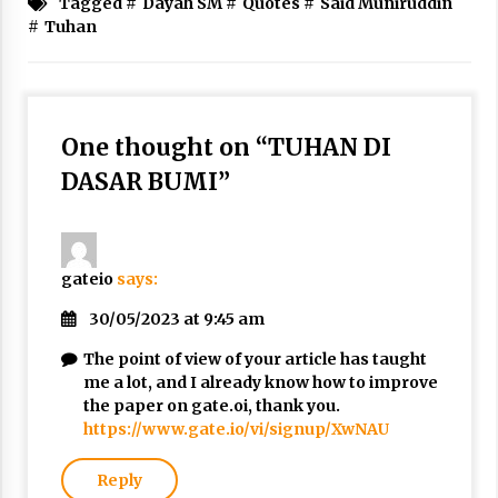
Tagged #
Dayah SM
#
Quotes
#
Said Muniruddin
3 months ago
#
Tuhan
Takut Mati
3 months ago
One thought on “
TUHAN DI
Said Muniruddin Latih Mental dan Spiritual 80
DASAR BUMI
”
Siswa YPHC
3 months ago
Said Muniruddin Beri Pelatihan dan Motivasi
gateio
says:
untuk 179 Guru Diniyah Disdikbud Kota Banda
Aceh
30/05/2023 at 9:45 am
4 months ago
The point of view of your article has taught
SELVi: Sebuah Model Motivasi dalam
me a lot, and I already know how to improve
Kepemimpinan Bisnis
the paper on gate.oi, thank you.
4 months ago
https://www.gate.io/vi/signup/XwNAU
Eksistensi Iran dalam Tiga Ayat: Memahami
Reply
Aliansi Yahudi dan Kristen dalam Dinamika