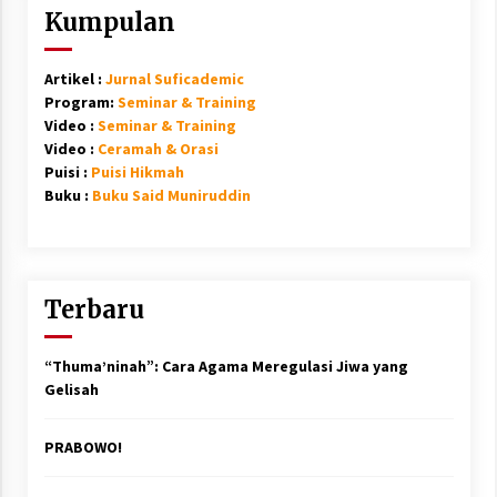
Kumpulan
Artikel :
Jurnal Suficademic
Program:
Seminar & Training
Video :
Seminar & Training
Video :
Ceramah & Orasi
Puisi :
Puisi Hikmah
Buku :
Buku Said Muniruddin
Terbaru
“Thuma’ninah”: Cara Agama Meregulasi Jiwa yang
Gelisah
PRABOWO!