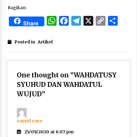
Bagikan:
WhatsApp
Facebook
Telegram
X
Copy
Sha
Share
Link
Posted in
Artikel
One thought on “
WAHDATUSY
SYUHUD DAN WAHDATUL
WUJUD
”
sayyid
says:
25/09/2020 at 6:07 pm