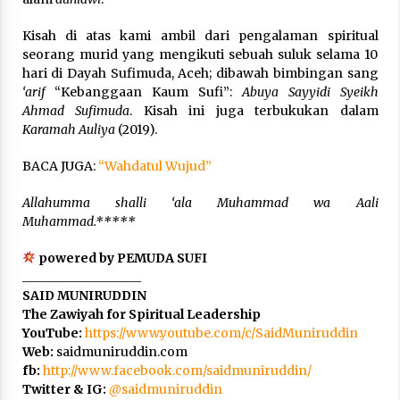
Kisah di atas kami ambil dari pengalaman spiritual
seorang murid yang mengikuti sebuah suluk selama 10
hari di Dayah Sufimuda, Aceh; dibawah bimbingan sang
‘arif
“Kebanggaan Kaum Sufi”:
Abuya Sayyidi Syeikh
Ahmad Sufimuda
. Kisah ini juga terbukukan dalam
Karamah Auliya
(2019).
BACA JUGA:
“Wahdatul Wujud”
Allahumma shalli ‘ala Muhammad wa Aali
Muhammad.*****
powered by PEMUDA SUFI
___________________
SAID MUNIRUDDIN
The Zawiyah for Spiritual Leadership
YouTube:
https://www.youtube.com/c/SaidMuniruddin
Web:
saidmuniruddin.com
fb:
http://www.facebook.com/saidmuniruddin/
Twitter & IG:
@
saidmuniruddin