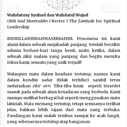
3 months ago
Wahdatusy Syuhud dan Wahdatul Wujud
Takut Mati
Oleh
Said Muniruddin
I Rector I The Zawiyah for Spiritual
3 months ago
Leadership
BISMILLAHIRRAHMANIRRAHIM. Fenomena ini kami
Said Muniruddin Latih Mental dan Spiritual 80
alami dalam sebuah mujahadah panjang. Setelah berzikir
Siswa YPHC
selama berhari-hari tanpa henti, suatu ketika, dalam
3 months ago
sebuah zikir malam yang panjang dan begitu menyita
fokus kami, sesuatu yang unik terjadi!
Said Muniruddin Beri Pelatihan dan Motivasi
untuk 179 Guru Diniyah Disdikbud Kota Banda
Walaupun mata dalam keadaan tertutup, namun kami
Aceh
dalam kondisi sadar (tidak tertidur) sambil terus
4 months ago
melafazkan
zikir sirri
. Tiba-tiba kami seperti tersedot
masuk pada sebuah alam kesadaran yang berbeda. Kami
SELVi: Sebuah Model Motivasi dalam
mampu melihat berbagai hal seperti menggunakan mata
Kepemimpinan Bisnis
lahiriah. Mata memang tertutup, tetapi semuanya terlihat
4 months ago
jelas, bahkan lebih tajam dari mata yang terbuka.
Pandangan kami malah tembus sampai ke arah langit,
Eksistensi Iran dalam Tiga Ayat: Memahami
yang sebenarnya tertutup atap bangunan.
Aliansi Yahudi dan Kristen dalam Dinamika