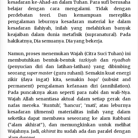
kesadaran ke-Ahad-an dalam Tuhan. Para sufi berusaha
belajar dengan cara mengalami. Tidak dengan
perdebatan teori. Dan kemampuan mereplika
pengalaman leburnya kesadaran material ke dalam
kesadaran ilahiyah, inilah yang melahirkan banyak
keajaiban dalam dunia metafisik (supranatural). Pada
hakikatnya, Dia semuanya. Dia yang bekerja.
Namun, proses menemukan Wajah (Citra Suci Tuhan) ini
membutuhkan bentuk-bentuk
tazkiyah
dan
riyadhah
(penyucian diri dan latihan-latihan) yang dibimbing
seorang
super master
(guru ruhani). Semakin kuat energi
zikir (daya ingat) kita, semakin
baqa’
(subsist and
permanent) pengalaman kefanaan diri (annihilation).
Pada puncaknya akan seperti para nabi dan wali-Nya.
Wajah Allah senantiasa aktual dalam setiap gerak dan
nafas mereka. ‘Runtuh’, ‘hancur’, ‘mati’, atau leburnya
kesadaran (dimensi) materialitas inilah yang dalam
seketika dapat membawa seseorang ke alam Rabbani
(“alam akhirat”), dan memungkinkan untuk melihat
Wajahnya. Jadi,
akhirat
itu sudah ada dan paralel dengan
alam
duniawi
.