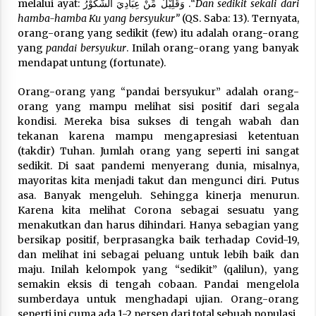
melalui ayat: وَقَلِيْلٌ مِّنْ عِبَادِيَ الشَّكُوْرُ .
“Dan sedikit sekali dari
hamba-hamba Ku yang bersyukur”
(QS. Saba: 13). Ternyata,
orang-orang yang sedikit (few) itu adalah orang-orang
yang
pandai bersyukur
. Inilah orang-orang yang banyak
mendapat untung (fortunate).
Orang-orang yang “pandai bersyukur” adalah orang-
orang yang mampu melihat sisi positif dari segala
kondisi. Mereka bisa sukses di tengah wabah dan
tekanan karena mampu mengapresiasi ketentuan
(takdir) Tuhan. Jumlah orang yang seperti ini sangat
sedikit. Di saat pandemi menyerang dunia, misalnya,
mayoritas kita menjadi takut dan mengunci diri. Putus
asa. Banyak mengeluh. Sehingga kinerja menurun.
Karena kita melihat Corona sebagai sesuatu yang
menakutkan dan harus dihindari. Hanya sebagian yang
bersikap positif, berprasangka baik terhadap Covid-19,
dan melihat ini sebagai peluang untuk lebih baik dan
maju. Inilah kelompok yang “sedikit” (qalilun), yang
semakin eksis di tengah cobaan. Pandai mengelola
sumberdaya untuk menghadapi ujian. Orang-orang
seperti ini cuma ada 1-2 persen dari total sebuah populasi.