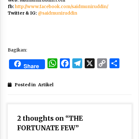
Web:
saidmuniruddin.com
fb:
http://www.facebook.com/saidmuniruddin/
Twitter & IG:
@
saidmuniruddin
Bagikan:
WhatsApp
Facebook
Telegram
X
Copy
Sha
Share
Link
Posted in
Artikel
2 thoughts on “
THE
FORTUNATE FEW
”