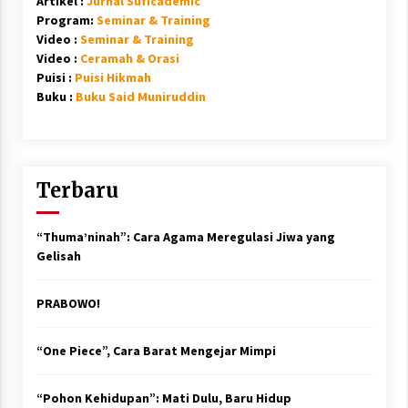
Artikel :
Jurnal Suficademic
Program:
Seminar & Training
Video :
Seminar & Training
Video :
Ceramah & Orasi
Puisi :
Puisi Hikmah
Buku :
Buku Said Muniruddin
Terbaru
“Thuma’ninah”: Cara Agama Meregulasi Jiwa yang
Gelisah
PRABOWO!
“One Piece”, Cara Barat Mengejar Mimpi
“Pohon Kehidupan”: Mati Dulu, Baru Hidup