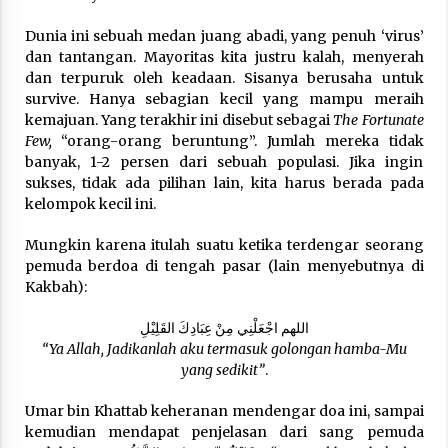
Nubuwwat
4 months ago
Dunia ini sebuah medan juang abadi, yang penuh ‘virus’
dan tantangan. Mayoritas kita justru kalah, menyerah
dan terpuruk oleh keadaan. Sisanya berusaha untuk
survive. Hanya sebagian kecil yang mampu meraih
kemajuan. Yang terakhir ini disebut sebagai
The Fortunate
Few,
“orang-orang beruntung”. Jumlah mereka tidak
banyak, 1-2 persen dari sebuah populasi. Jika ingin
sukses, tidak ada pilihan lain, kita harus berada pada
kelompok kecil ini.
Mungkin karena itulah suatu ketika terdengar seorang
pemuda berdoa di tengah pasar (lain menyebutnya di
Kakbah):
اللهم اجْعَلْنِي مِنْ عِبَادِكَ القَلِيْلِ
“Ya Allah, Jadikanlah aku termasuk golongan hamba-Mu
yang sedikit”
.
Umar bin Khattab keheranan mendengar doa ini, sampai
kemudian mendapat penjelasan dari sang pemuda