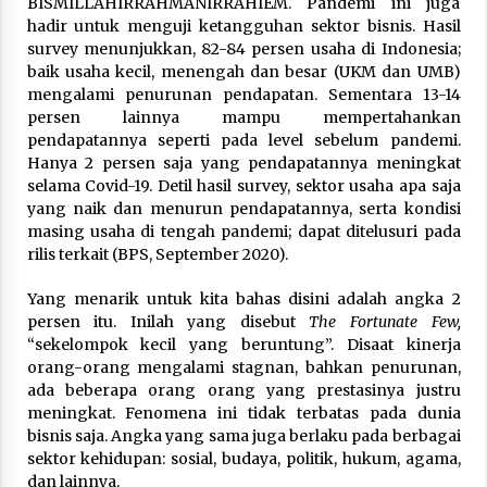
BISMILLAHIRRAHMANIRRAHIEM. Pandemi ini juga
3 months ago
hadir untuk menguji ketangguhan sektor bisnis. Hasil
survey menunjukkan, 82-84 persen usaha di Indonesia;
Takut Mati
baik usaha kecil, menengah dan besar (UKM dan UMB)
3 months ago
mengalami penurunan pendapatan. Sementara 13-14
persen lainnya mampu mempertahankan
pendapatannya seperti pada level sebelum pandemi.
Said Muniruddin Latih Mental dan Spiritual 80
Hanya 2 persen saja yang pendapatannya meningkat
Siswa YPHC
selama Covid-19. Detil hasil survey, sektor usaha apa saja
3 months ago
yang naik dan menurun pendapatannya, serta kondisi
masing usaha di tengah pandemi; dapat ditelusuri pada
rilis terkait (BPS, September 2020).
Said Muniruddin Beri Pelatihan dan Motivasi
untuk 179 Guru Diniyah Disdikbud Kota Banda
Aceh
Yang menarik untuk kita bahas disini adalah angka 2
4 months ago
persen itu. Inilah yang disebut
The Fortunate Few,
“sekelompok kecil yang beruntung”. Disaat kinerja
SELVi: Sebuah Model Motivasi dalam
orang-orang mengalami stagnan, bahkan penurunan,
Kepemimpinan Bisnis
ada beberapa orang orang yang prestasinya justru
4 months ago
meningkat. Fenomena ini tidak terbatas pada dunia
bisnis saja. Angka yang sama juga berlaku pada berbagai
sektor kehidupan: sosial, budaya, politik, hukum, agama,
Eksistensi Iran dalam Tiga Ayat: Memahami
Aliansi Yahudi dan Kristen dalam Dinamika
dan lainnya.