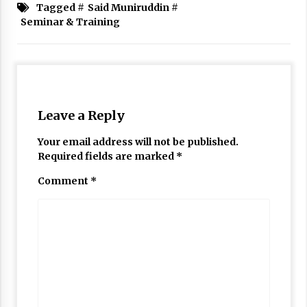
Tagged #
Said Muniruddin
Nubuwwat
#
Seminar & Training
5 months ago
Leave a Reply
Your email address will not be published.
Required fields are marked
*
Comment
*