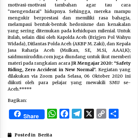
3 months ago
motivasi-motivasi tambahan agar tau cara
“mengendarai” hidupnya. Sehingga, mereka mampu
mengukir berprestasi dan memiliki rasa bahagia,
Takut Mati
melampaui bentuk-bentuk hedonisme dan kenakalan
3 months ago
yang sering ditemukan pada kehidupan milenial. Untuk
itulah, selain diisi oleh Kapolda Aceh (
Brigjen Pol Wahyu
Widada
), Ditlantas Polda Aceh (AKBP M. Zaki), dan Kepala
Said Muniruddin Latih Mental dan Spiritual 80
Jasa Raharja Aceh (Mulkan, SE, M.Si, AAAI,K);
Siswa YPHC
saidmuniruddin.com
juga diundang untuk ikut memberi
3 months ago
materi pada rangkaian acara
JR Mengajar 2020: “Safety
Riding, Zero Accident in New Normal”.
Kegiatan yang
Said Muniruddin Beri Pelatihan dan Motivasi
dilakukan via Zoom pada Selasa, 06 Oktober 2020 ini
untuk 179 Guru Diniyah Disdikbud Kota Banda
diikuti oleh para pelajar yang mewakili SMU se-
Aceh
Aceh.*****
4 months ago
Bagikan:
SELVi: Sebuah Model Motivasi dalam
Kepemimpinan Bisnis
WhatsApp
Facebook
Telegram
X
Copy
Sha
4 months ago
Share
Link
Eksistensi Iran dalam Tiga Ayat: Memahami
Posted in
Berita
Aliansi Yahudi dan Kristen dalam Dinamika