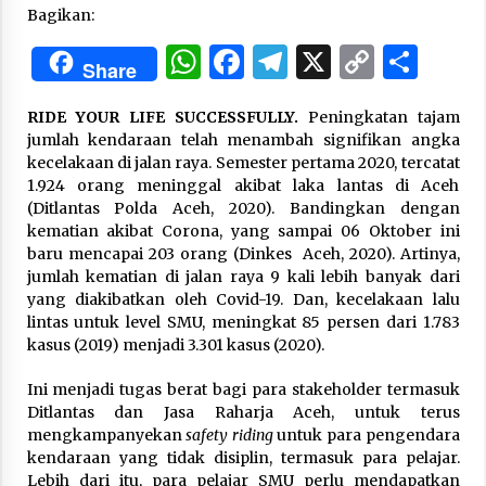
Bagikan:
WhatsApp
Facebook
Telegram
X
Copy
Sha
“One Piece”, Cara Barat Mengejar Mimpi
Share
3 months ago
Link
RIDE YOUR LIFE SUCCESSFULLY.
Peningkatan tajam
jumlah kendaraan telah menambah signifikan angka
“Pohon Kehidupan”: Mati Dulu, Baru Hidup
kecelakaan di jalan raya. Semester pertama 2020, tercatat
3 months ago
1.924 orang meninggal akibat laka lantas di Aceh
(Ditlantas Polda Aceh, 2020). Bandingkan dengan
kematian akibat Corona, yang sampai 06 Oktober ini
baru mencapai 203 orang (Dinkes Aceh, 2020). Artinya,
“Manusia Digital”: Cerdas Lewat Sinyal
jumlah kematian di jalan raya 9 kali lebih banyak dari
3 months ago
yang diakibatkan oleh Covid-19. Dan, kecelakaan lalu
lintas untuk level SMU, meningkat 85 persen dari 1.783
kasus (2019) menjadi 3.301 kasus (2020).
“Allahukrasi”: The Power of Management!
3 months ago
Ini menjadi tugas berat bagi para stakeholder termasuk
Ditlantas dan Jasa Raharja Aceh, untuk terus
mengkampanyekan
safety riding
untuk para pengendara
Manajemen “Qaddamat Lighad”: Menjadi
kendaraan yang tidak disiplin, termasuk para pelajar.
Manusia Visioner dan Beretika
Lebih dari itu, para pelajar SMU perlu mendapatkan