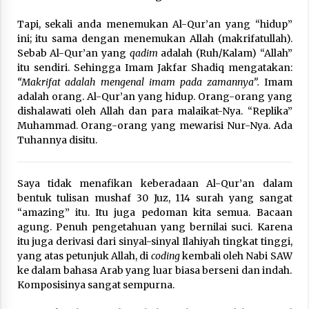
Tapi, sekali anda menemukan Al-Qur’an yang “hidup”
ini; itu sama dengan menemukan Allah (makrifatullah).
Sebab Al-Qur’an yang
qadim
adalah (Ruh/Kalam) “Allah”
itu sendiri. Sehingga Imam Jakfar Shadiq mengatakan:
“Makrifat adalah mengenal imam pada zamannya”.
Imam
adalah orang. Al-Qur’an yang hidup. Orang-orang yang
dishalawati oleh Allah dan para malaikat-Nya. “Replika”
Muhammad. Orang-orang yang mewarisi Nur-Nya. Ada
Tuhannya disitu.
Saya tidak menafikan keberadaan Al-Qur’an dalam
bentuk tulisan mushaf 30 Juz, 114 surah yang sangat
“amazing” itu. Itu juga pedoman kita semua. Bacaan
agung. Penuh pengetahuan yang bernilai suci. Karena
itu juga derivasi dari sinyal-sinyal Ilahiyah tingkat tinggi,
yang atas petunjuk Allah, di
coding
kembali oleh Nabi SAW
ke dalam bahasa Arab yang luar biasa berseni dan indah.
Komposisinya sangat sempurna.