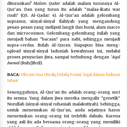
diturunkan?
Malam Qadar
adalah malam turunnya Al-
Qur’an. Dan yang turun itu adalah “malaa-ikatu war
ruuh” (QS. Al-Qadar: 4). Al-Qur’an adalah gelombang
supranur, sinyal-sinyal Ilahiyah yang mengandung
pesan-pesan yang meliputi langit dan bumi, alam macro
dan microcosmos. Gelombang-gelombang inilah yang
menjadi bahan “bacaan” para nabi, sehingga menjadi
supra-cerdas. Itulah Al-Quran. Siapapun bisa meng-
upload sinyal-sinyal laduniah kewahyuan ini, melalui
proses penyucian jiwa, sampai terhubung dengan ‘
Aqal
Awwal
(Ruh/Jibril).
BACA:
Vibrasi Gua Hirak
;
Uzlah
;
Posisi ‘Aqal dalam hukum
Islam
Sesungguhnya, Al-Qur’an itu adalah orang-orang suci
itu semua. Yang dalam jiwa mereka mengalir “genetik”
Nurullah (sinyal-sinyal ruhaniah malakutiyah). Sehingga,
untuk menemukan Al-Qur’an, anda sejatinya harus
menemukan orang-orang ini terlebih dahulu. Karena
yang asli itu ada bersama orang-orang yang memiliki