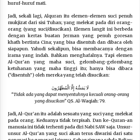
huruf-huruf mati.
Jadi, sekali lagi, Alquran itu elemen-elemen suci penuh
mukjizat dari sisi Tuhan; yang melekat pada diri orang-
orang (yang suci/disucikan). Elemen langit ini berbeda
dengan kertas buatan Jerman yang penuh goresan
khath bertinta Cina; yang bisa disentuh dan dibaca oleh
siapapun. Yahudi sekalipun, bisa membacanya dengan
irama yang indah. Bahkan menghafalnya. Tapi elemen
Al-Qur’an yang maha suci, gelombang-gelombang
ketuhanan yang maha tinggi itu; hanya bisa dibaca
(“disentuh”) oleh mereka yang telah disucikan:
لَا يَمَسُّهُ إِلَّا الْمُطَهَّرُونَ
“Tidak ada yang dapat menyentuhnya kecuali orang-orang
yang disucikan”
QS. Al-Waqiah: 79.
Jadi, Al-Qur’an itu adalah sesuatu yang suci yang melekat
pada orang. Keduanya tidak terpisah. Dan ke-Quran-an
manusia ini tidak terhenti pada diri Nabi SAW saja. Unsur-
unsur Al-Qur’an yang suci akan terus diwarisi dari satu
generasi ke generasi lainnya. Sebagaimana sabda Beliau: