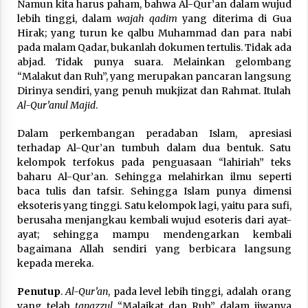
Namun kita harus paham, bahwa Al-Qur’an dalam wujud
lebih tinggi, dalam
wajah qadim
yang diterima di Gua
Hirak; yang turun ke qalbu Muhammad dan para nabi
pada malam Qadar, bukanlah dokumen tertulis. Tidak ada
abjad. Tidak punya suara. Melainkan gelombang
“Malakut dan Ruh”, yang merupakan pancaran langsung
Dirinya sendiri, yang penuh mukjizat dan Rahmat. Itulah
Al-Qur’anul Majid
.
Dalam perkembangan peradaban Islam, apresiasi
terhadap Al-Qur’an tumbuh dalam dua bentuk. Satu
kelompok terfokus pada penguasaan “lahiriah” teks
baharu Al-Qur’an. Sehingga melahirkan ilmu seperti
baca tulis dan tafsir. Sehingga Islam punya dimensi
eksoteris yang tinggi. Satu kelompok lagi, yaitu para sufi,
berusaha menjangkau kembali wujud esoteris dari ayat-
ayat; sehingga mampu mendengarkan kembali
bagaimana Allah sendiri yang berbicara langsung
kepada mereka.
Penutup
.
Al-Qur’an
, pada level lebih tinggi, adalah orang
yang telah
tanazzul
“Malaikat dan Ruh” dalam jiwanya