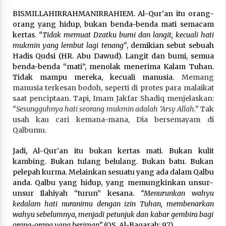
3 months ago
BISMILLAHIRRAHMANIRRAHIEM. Al-Qur’an itu orang-
orang yang hidup, bukan benda-benda mati semacam
Takut Mati
kertas.
“Tidak memuat Dzatku bumi dan langit, kecuali hati
3 months ago
mukmin yang lembut lagi tenang”
, demikian sebut sebuah
Hadis Qudsi (HR. Abu Dawud). Langit dan bumi, semua
benda-benda “mati”, menolak menerima Kalam Tuhan.
Said Muniruddin Latih Mental dan Spiritual 80
Tidak mampu mereka, kecuali manusia.
Memang
Siswa YPHC
manusia terkesan bodoh, seperti di protes para malaikat
3 months ago
saat penciptaan. Tapi, Imam Jakfar Shadiq menjelaskan:
“Sesungguhnya hati seorang mukmin adalah ‘Arsy Allah.”
Tak
usah kau cari kemana-mana, Dia bersemayam di
Said Muniruddin Beri Pelatihan dan Motivasi
untuk 179 Guru Diniyah Disdikbud Kota Banda
Qalbumu.
Aceh
4 months ago
Jadi, Al-Qur’an itu bukan kertas mati. Bukan kulit
kambing. Bukan tulang belulang. Bukan batu. Bukan
SELVi: Sebuah Model Motivasi dalam
pelepah kurma. Melainkan sesuatu yang ada dalam Qalbu
Kepemimpinan Bisnis
anda. Qalbu yang hidup, yang memungkinkan unsur-
4 months ago
unsur Ilahiyah “turun” kesana.
“Menurunkan wahyu
kedalam hati nuranimu dengan izin Tuhan, membenarkan
wahyu sebelumnya, menjadi petunjuk dan kabar gembira bagi
Eksistensi Iran dalam Tiga Ayat: Memahami
Aliansi Yahudi dan Kristen dalam Dinamika
orang-orang yang beriman”
(QS. Al-Baqarah: 97).