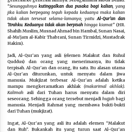
“Sesungguhnya
kutinggalkan dua pusaka bagi kalian
, yang
jika kalian berpegang teguh kepada keduanya maka kalian
tidak akan tersesat selama-lamanya; yaitu
Al-Qur’an dan
‘Itrahku
.
Keduanya tidak akan berpisah
hingga kiamat”
(HR.
Shahih Muslim, Musnad Ahmad bin Hambal, Sunan Nasai,
al-Mu’jam al-Kabir Thabrani, Sunan Tirmidzi, Mustadrak
Hakim)
.
Jadi, Al-Qur’an yang asli (elemen Malakut dan Ruhul
Quddus) dan orang yang menerimanya, itu tidak
terpisah. Al-Qur’an dan orang, itu satu. Itu alasan utama
Al-Qur’an diturunkan, untuk menyatu dalam jiwa
manusia.
Mukjizat terbesar Al-Qur’an adalah ketika
mampu
mengkeramatkan akhlak
(makarimal akhlak).
Kalimah
asli dari Tuhan harus menyatu
dalam diri
seseorang. Sehingga
orang tersebut menjadi
hujjah
bagi
manusia. Menjadi Rahmat yang membawa bukti-bukti
dari Tuhan (mukjizat).
Ingat, Al-Qur’an yang asli itu adalah elemen “Malakut
dan Ruh”. Bukankah itu yang turun saat Al-Qur’an