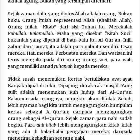
akhlak agung. Bukan yang tersimpan di lemari.
Sejak zaman dulu, yang diutus Allah adalah orang. Bukan
buku. Orang itulah representasi Allah (Khalifah Allah).
Orang inilah “Kitab” dari sisi Tuhan itu. Merekalah
Ruhullah
.
Kalamullah
. Maka yang disebut “Kitab Suci”
bukanlah yang dipahat di batu-batu itu. Al-Qur’an, Injil,
Zabur dan Taurat; itu adalah para nabi itu sendiri. Lisan
mereka. Hati mereka. Perbuatan mereka. Dan warisan ini
terus mengalir pada diri orang-orang suci, para wali,
yang memiliki sanad
ruhaniah
kepada mereka.
Tidak susah menemukan kertas bertuliskan ayat-ayat.
Banyak dijual di toko. Dipajang di rak-rak masjid. Yang
sulit adalah menemukan Ruh hidup dari Al-Qur’an.
Kalaupun ada orangnya, mungkin akan ditolak. Sebab,
lebih nyaman bagi kita untuk mengagungkan kumpulan
kertas sebagai Al-Qur’an; daripada mengagungkan
orang sebagai Al-Qur’an. Sejak zaman para nabi sudah
begitu. Para
ahli kitab
lebih mengagungkan kitab-kitab
yang ada di balai-balai pengajian mereka; daripada
menerima kehadiran seorang nabi.