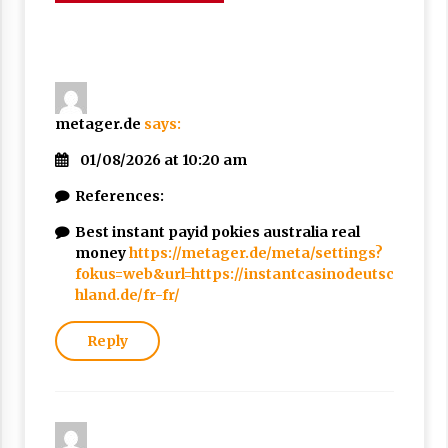
navigation
comments
metager.de
says:
01/08/2026 at 10:20 am
References:
Best instant payid pokies australia real
money
https://metager.de/meta/settings?
fokus=web&url=https://instantcasinodeutsc
hland.de/fr-fr/
Reply