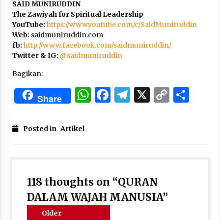
SAID MUNIRUDDIN
The Zawiyah for Spiritual Leadership
YouTube:
https://www.youtube.com/c/SaidMuniruddin
Web:
saidmuniruddin.com
fb:
http://www.facebook.com/saidmuniruddin/
Twitter & IG:
@
saidmuniruddin
Bagikan:
WhatsApp
Facebook
Telegram
X
Copy
Sha
Share
Link
Posted in
Artikel
118 thoughts on “
QURAN
DALAM WAJAH MANUSIA
”
Comments
Older