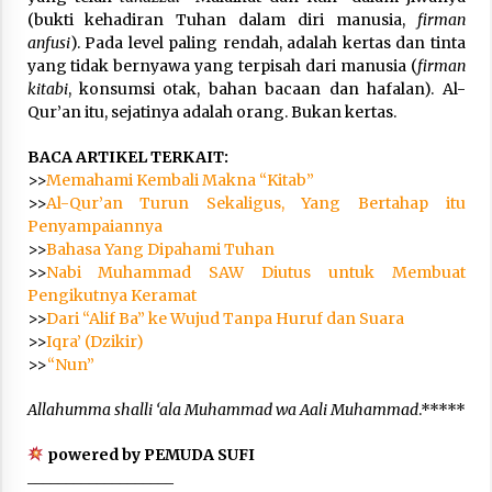
(bukti kehadiran Tuhan dalam diri manusia,
firman
anfusi
). Pada level paling rendah, adalah kertas dan tinta
yang tidak bernyawa yang terpisah dari manusia (
firman
kitabi
, konsumsi otak, bahan bacaan dan hafalan). Al-
Qur’an itu, sejatinya adalah orang. Bukan kertas.
BACA ARTIKEL TERKAIT:
>>
Memahami Kembali Makna “Kitab”
>>
Al-Qur’an Turun Sekaligus, Yang Bertahap itu
Penyampaiannya
>>
Bahasa Yang Dipahami Tuhan
>>
Nabi Muhammad SAW Diutus untuk Membuat
Pengikutnya Keramat
>>
Dari “Alif Ba” ke Wujud Tanpa Huruf dan Suara
>>
Iqra’ (Dzikir)
>>
“Nun”
Allahumma shalli ‘ala Muhammad wa Aali Muhammad
.*****
powered by PEMUDA SUFI
___________________