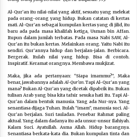
Nubuwwat
4 months ago
Al-Qur’an itu nilai-nilai yang aktif, sesuatu yang melekat
pada orang-orang yang hidup. Bukan catatan di kertas
mati. Al-Qur’an sebagai kumpulan kertas yang di jilid, itu
baru ada pada masa khalifah ketiga, Usman bin Affan.
Itupun dalam jumlah terbatas. Pada masa Nabi SAW, Al-
Qur’an itu bukan kertas. Melainkan orang. Yaitu Nabi itu
sendiri. Qur’annya hidup dan berjalan-jalan. Berbicara.
Bergerak. Itulah nilai yang hidup. Bisa di contoh.
Inspiratif. Keramat orangnya. Membawa mukjizat.
Maka, jika ada pertanyaan: “Siapa imammu?”, Maka
benar, jawabannya adalah
Al-Qur’an
. Tapi Al-Qur’an yang
mana? Bukan Al-Qur’an yang dicetak dipabrik itu. Bukan
tulisan Arab yang bisa kita tafsir sesuka hati itu. Tapi Al-
Qur’an dalam bentuk manusia. Yang ada Nur-nya. Yang
senantiasa dijaga Tuhan. Itulah “imam”, manusia suci. Al-
Qur’an berjalan. Suri tauladan. Penebar Rahmat paling
aktual. Yang dalam dadanya itu ada unsur-unsur Ilahiyah.
Kalam Suci. Ayatullah. Asma Allah. Hidup barangnya.
Senantiasa berkata-kata dia. Bukan kumpulan tinta dan