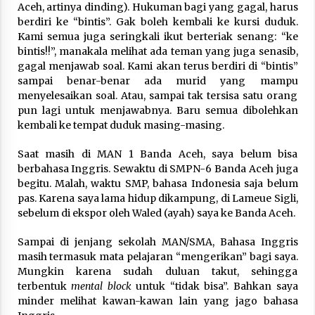
3 months ago
Aceh, artinya dinding). Hukuman bagi yang gagal, harus
berdiri ke “bintis”. Gak boleh kembali ke kursi duduk.
Kami semua juga seringkali ikut berteriak senang: “ke
Takut Mati
bintis!!”, manakala melihat ada teman yang juga senasib,
3 months ago
gagal menjawab soal. Kami akan terus berdiri di “bintis”
sampai benar-benar ada murid yang mampu
menyelesaikan soal. Atau, sampai tak tersisa satu orang
Said Muniruddin Latih Mental dan Spiritual 80
pun lagi untuk menjawabnya. Baru semua dibolehkan
Siswa YPHC
kembali ke tempat duduk masing-masing.
3 months ago
Saat masih di MAN 1 Banda Aceh, saya belum bisa
berbahasa Inggris. Sewaktu di SMPN-6 Banda Aceh juga
Said Muniruddin Beri Pelatihan dan Motivasi
untuk 179 Guru Diniyah Disdikbud Kota Banda
begitu. Malah, waktu SMP, bahasa Indonesia saja belum
Aceh
pas. Karena saya lama hidup dikampung, di Lameue Sigli,
4 months ago
sebelum di ekspor oleh Waled (ayah) saya ke Banda Aceh.
SELVi: Sebuah Model Motivasi dalam
Sampai di jenjang sekolah MAN/SMA, Bahasa Inggris
Kepemimpinan Bisnis
masih termasuk mata pelajaran “mengerikan” bagi saya.
4 months ago
Mungkin karena sudah duluan takut, sehingga
terbentuk
mental block
untuk “tidak bisa”. Bahkan saya
Eksistensi Iran dalam Tiga Ayat: Memahami
minder melihat kawan-kawan lain yang jago bahasa
Aliansi Yahudi dan Kristen dalam Dinamika