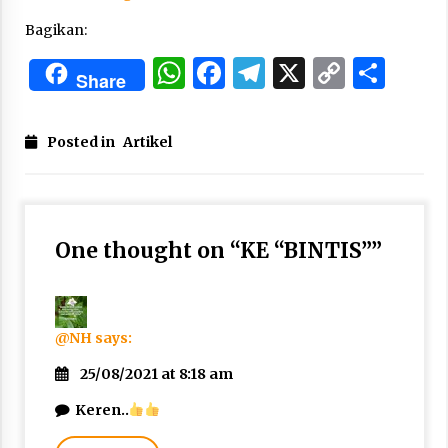
Bagikan:
WhatsApp
Facebook
Telegram
X
Copy
Sha
Share
Link
Posted in
Artikel
One thought on “
KE “BINTIS”
”
@NH
says:
25/08/2021 at 8:18 am
Keren..