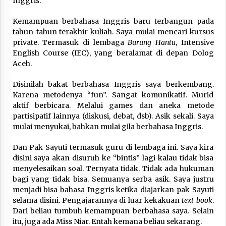
Inggris.
Nubuwwat
4 months ago
Kemampuan berbahasa Inggris baru terbangun pada
tahun-tahun terakhir kuliah. Saya mulai mencari kursus
private. Termasuk di lembaga
Burung Hantu
, Intensive
English Course (IEC), yang beralamat di depan Dolog
Aceh.
Disinilah bakat berbahasa Inggris saya berkembang.
Karena metodenya “fun”. Sangat komunikatif. Murid
aktif berbicara. Melalui games dan aneka metode
partisipatif lainnya (diskusi, debat, dsb). Asik sekali. Saya
mulai menyukai, bahkan mulai gila berbahasa Inggris.
Dan Pak Sayuti termasuk guru di lembaga ini. Saya kira
disini saya akan disuruh ke “bintis” lagi kalau tidak bisa
menyelesaikan soal. Ternyata tidak. Tidak ada hukuman
bagi yang tidak bisa. Semuanya serba asik. Saya justru
menjadi bisa bahasa Inggris ketika diajarkan pak Sayuti
selama disini. Pengajarannya di luar kekakuan
text book
.
Dari beliau tumbuh kemampuan berbahasa saya. Selain
itu, juga ada Miss Niar. Entah kemana beliau sekarang.