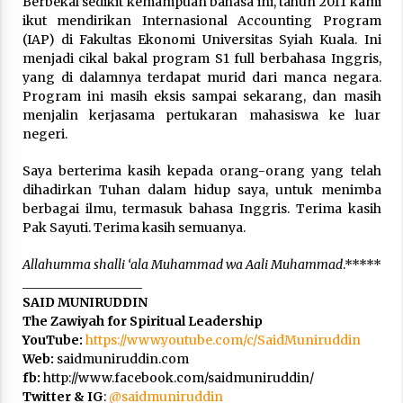
Berbekal sedikit kemampuan bahasa ini, tahun 2011 kami
ikut mendirikan Internasional Accounting Program
(IAP) di Fakultas Ekonomi Universitas Syiah Kuala. Ini
menjadi cikal bakal program S1 full berbahasa Inggris,
yang di dalamnya terdapat murid dari manca negara.
Program ini masih eksis sampai sekarang, dan masih
menjalin kerjasama pertukaran mahasiswa ke luar
negeri.
Saya berterima kasih kepada orang-orang yang telah
dihadirkan Tuhan dalam hidup saya, untuk menimba
berbagai ilmu, termasuk bahasa Inggris. Terima kasih
Pak Sayuti. Terima kasih semuanya.
Allahumma shalli ‘ala Muhammad wa Aali Muhammad
.*****
___________________
SAID MUNIRUDDIN
The Zawiyah for Spiritual Leadership
YouTube:
https://www.youtube.com/c/SaidMuniruddin
Web:
saidmuniruddin.com
fb:
http://www.facebook.com/saidmuniruddin/
Twitter & IG
:
@
saidmuniruddin