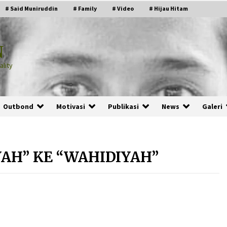
# Said Muniruddin
# Family
# Video
# Hijau Hitam
N
lity
Outbond
Motivasi
Publikasi
News
Galeri
YAH” KE “WAHIDIYAH”
PRABOWO!
2 months ago
ru
“Manusia Digital”: Cerdas Lewat
Sinyal