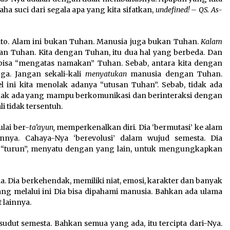
aha suci dari segala apa yang kita sifatkan,
undefined! – QS. As-
lato. Alam ini bukan Tuhan. Manusia juga bukan Tuhan.
Kalam
an Tuhan. Kita dengan Tuhan, itu dua hal yang berbeda. Dan
 bisa “mengatas namakan” Tuhan. Sebab, antara kita dengan
a. Jangan sekali-kali
menyatukan
manusia dengan Tuhan.
level ini kita menolak adanya “utusan Tuhan”. Sebab, tidak ada
k ada yang mampu berkomunikasi dan berinteraksi dengan
 tidak tersentuh.
lai ber-
ta’ayun,
memperkenalkan diri
.
Dia ‘bermutasi’ ke alam
nya. Cahaya-Nya ‘berevolusi’ dalam wujud semesta. Dia
ia “turun”, menyatu dengan yang lain, untuk mengungkapkan
a. Dia berkehendak, memiliki niat, emosi, karakter dan banyak
ng melalui ini Dia bisa dipahami manusia. Bahkan ada ulama
 lainnya.
dut semesta. Bahkan semua yang ada, itu tercipta dari-Nya.