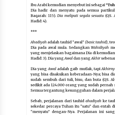
Ibu Arabi kemudian menyebut ini sebagai
“Tuh
Dia hadir dan menyatu pada semua partikul
Baqarah: 115).
Dia meliputi segala sesuatu
(QS. 
Hadid: 4).
***
Ahadiyah
adalah tauhid “awal”
(basic tauhid)
, t
Dia pada awal mula. Sedangkan
Wahidiyah
me
yang menjelaskan bagaimana Dia di kemudian 
Hadid: 3). Dia yang
Awal
dan yang
Akhir
sebenar
Dia yang
Awal
adalah gaib mutlak, tapi
Akhirny
yang bisa disaksikan keberadaan-Nya; bisa di
sudah sembuh dari tuli, bisu, dan buta (QS.
sedikit ada 124.000 orang yang sudah pernah
Semua tergantung kesungguhan dalam perjala
Sebab, perjalanan dari tauhid
ahadiyah
ke tau
sekedar percaya Tuhan itu “satu” dan entah
“menyatu” dengan-Nya. Perjalanan ini sang