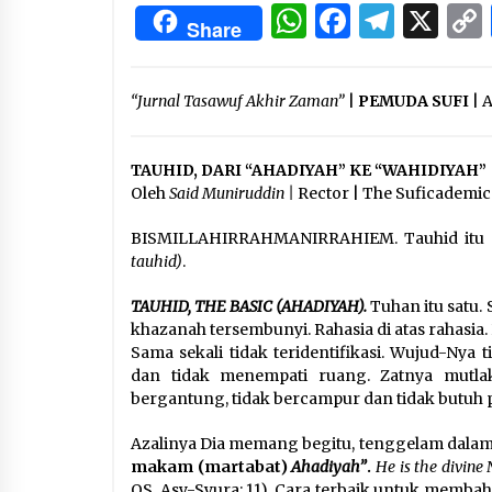
3 months ago
WhatsApp
Facebo
Tele
X
Share
Manajemen “Qaddamat Lighad”:
Menjadi Manusia Visioner dan
Beretika
“Jurnal Tasawuf Akhir Zaman”
|
PEMUDA SUFI
| 
3 months ago
Said Muniruddin Beri Pelatihan d
TAUHID, DARI “AHADIYAH” KE “WAHIDIYAH”
Motivasi untuk 179 Guru Diniyah
Oleh
Said Muniruddin |
Rector | The Suficademic
Disdikbud Kota Banda Aceh
4 months ago
BISMILLAHIRRAHMANIRRAHIEM. Tauhid itu a
tauhid)
.
TAUHID, THE BASIC (AHADIYAH).
Tuhan itu satu. 
khazanah tersembunyi. Rahasia di atas rahasia. 
Sama sekali tidak teridentifikasi. Wujud-Nya
dan tidak menempati ruang. Zatnya mutlak
bergantung, tidak bercampur dan tidak butuh 
Azalinya Dia memang begitu, tenggelam dalam
makam (martabat)
Ahadiyah”
.
He is the divine
QS. Asy-Syura: 11). Cara terbaik untuk memb