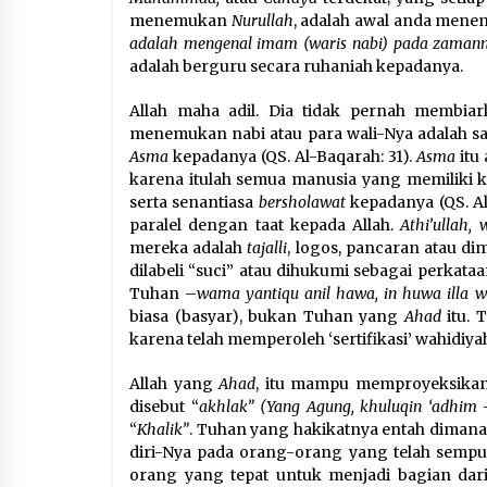
menemukan
Nurullah
, adalah awal anda mene
adalah mengenal imam (waris nabi) pada zamann
adalah berguru secara ruhaniah kepadanya.
Allah maha adil. Dia tidak pernah membia
menemukan nabi atau para wali-Nya adalah 
Asma
kepadanya (QS. Al-Baqarah: 31).
Asma
itu 
karena itulah semua manusia yang memiliki 
serta senantiasa
bersholawat
kepadanya (QS. Al
paralel dengan taat kepada Allah.
Athi’ullah,
mereka adalah
tajalli
, logos, pancaran atau di
dilabeli “suci” atau dihukumi sebagai perkat
Tuhan –
wama yantiqu anil hawa, in huwa illa 
biasa (basyar), bukan Tuhan yang
Ahad
itu. 
karena telah memperoleh ‘sertifikasi’ wahidiyah-
Allah yang
Ahad
, itu mampu memproyeksikan
disebut “
akhlak” (Yang Agung, khuluqin ‘adhim
“
Khalik”
. Tuhan yang hakikatnya entah dimana
diri-Nya pada orang-orang yang telah sempur
orang yang tepat untuk menjadi bagian dari 