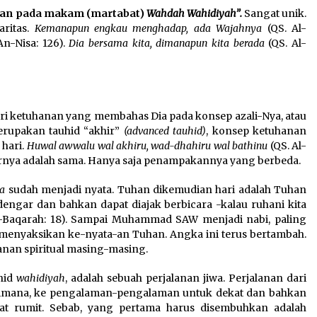
an pada makam (martabat)
Wahdah Wahidiyah”.
Sangat unik.
aritas.
Kemanapun engkau menghadap, ada Wajahnya
(QS. Al-
An-Nisa: 126).
Dia bersama kita, dimanapun kita berada
(QS. Al-
eori ketuhanan yang membahas Dia pada konsep azali-Nya, atau
rupakan tauhid “akhir”
(advanced tauhid)
, konsep ketuhanan
hari.
Huwal awwalu wal akhiru, wad-dhahiru wal bathinu
(QS. Al-
nya adalah sama. Hanya saja penampakannya yang berbeda.
a
sudah menjadi nyata. Tuhan dikemudian hari adalah Tuhan
dengar dan bahkan dapat diajak berbicara -kalau ruhani kita
 Al-Baqarah: 18). Sampai Muhammad SAW menjadi nabi, paling
 menyaksikan ke-nyata-an Tuhan. Angka ini terus bertambah.
nan spiritual masing-masing.
hid
wahidiyah
, adalah sebuah perjalanan jiwa. Perjalanan dari
 dimana, ke pengalaman-pengalaman untuk dekat dan bahkan
at rumit. Sebab, yang pertama harus disembuhkan adalah