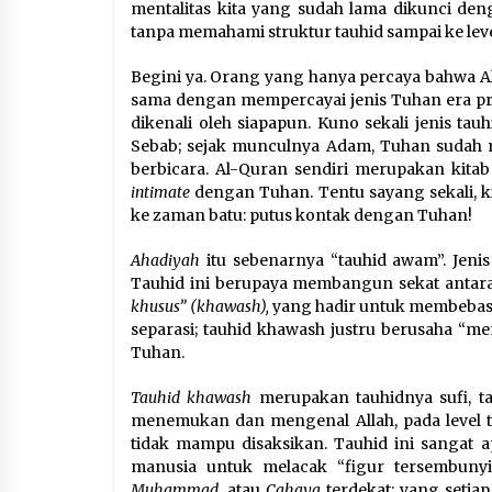
mentalitas kita yang sudah lama dikunci deng
tanpa memahami struktur tauhid sampai ke lev
Begini ya. Orang yang hanya percaya bahwa Alla
sama dengan mempercayai jenis Tuhan era pr
dikenali oleh siapapun. Kuno sekali jenis tau
Sebab; sejak munculnya Adam, Tuhan sudah m
berbicara. Al-Quran sendiri merupakan kit
intimate
dengan Tuhan. Tentu sayang sekali, ki
ke zaman batu: putus kontak dengan Tuhan!
Ahadiyah
itu sebenarnya “tauhid awam”. Jeni
Tauhid ini berupaya membangun sekat anta
khusus” (khawash),
yang hadir untuk membebaska
separasi; tauhid khawash justru berusaha “
Tuhan.
Tauhid khawash
merupakan tauhidnya sufi, t
menemukan dan mengenal Allah, pada level ter
tidak mampu disaksikan. Tauhid ini sangat 
manusia untuk melacak “figur tersembuny
Muhammad,
atau
Cahaya
terdekat; yang setia