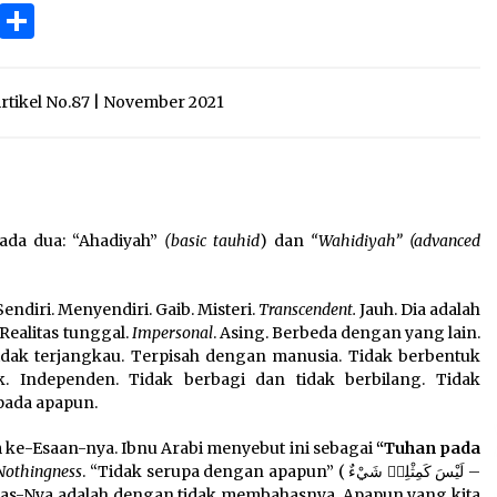
3 months ago
ok
gram
Copy
Share
Link
Takut Mati
3 months ago
Artikel No.87 | November 2021
an
SELVi: Sebuah Model Motivasi
dalam Kepemimpinan Bisnis
4 months ago
da dua: “Ahadiyah”
(basic tauhid
) dan
“Wahidiyah” (advanced
Sendiri. Menyendiri. Gaib. Misteri.
Transcendent.
Jauh. Dia adalah
Realitas tunggal.
Impersonal
. Asing. Berbeda dengan yang lain.
 tidak terjangkau. Terpisah dengan manusia. Tidak berbentuk
. Independen. Tidak berbagi dan tidak berbilang. Tidak
pada apapun.
 ke-Esaan-nya. Ibnu Arabi menyebut ini sebagai
“Tuhan pada
 Nothingness
. “Tidak serupa dengan apapun” ( لَيْسَ كَمِثْلِهٖ شَيْءٌ –
ahas-Nya adalah dengan tidak membahasnya. Apapun yang kita