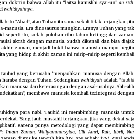
an doktrin bahwa Allah itu “laitsa kamislihi syai-un”
an sich
,
el
wahidiyahnya
.
h itu “Ahad”, atau Tuhan itu sama sekali tidak terjangkau; itu
a-manusia. Era dinosaurus mungkin. Eranya Tuhan yang tak
hid seperti itu, sudah puluhan ribu tahun ketinggalan zaman.
ulai akrab dengan manusia. Sudah dikenali dan bisa diajak
ab akhir zaman, menjadi bukti bahwa manusia mampu begitu
ta yang hidup di akhir zaman ini mirip-mirip seperti kembali
s tauhid yang berusaha ‘menjauhkan’ manusia dengan Allah.
ra hamba dengan Tuhan. Sedangkan
wahidiyah
adalah
“tauhid
n manusia dari keterasingan dengan asal-usulnya. Alih-alih
mendekatkan”, membawa manusia kembali terintegrasi dengan
auhidnya para nabi. Tauhid ini membimbing manusia untuk
dekat. Yang jauh mustahil terjangkau, jika yang dekat saja
aplikatif. Karena punya metodologi yang dapat membimbing
i”:
Imam Zaman,
Waliyammursyida
,
Ulil Amri,
Ruh, Jibril, Nur
p zaman diutus ke tengah kita (QS. At-Taubah: 128). Awal anda