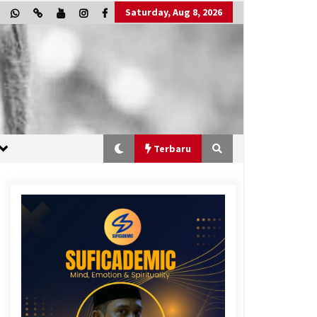
Saturday, Aug 8, 2026
Terbaru
“One Piece”, Cara Barat Mengejar
Mimpi
2 months ago
“Allahukrasi”: The Power of
Management!