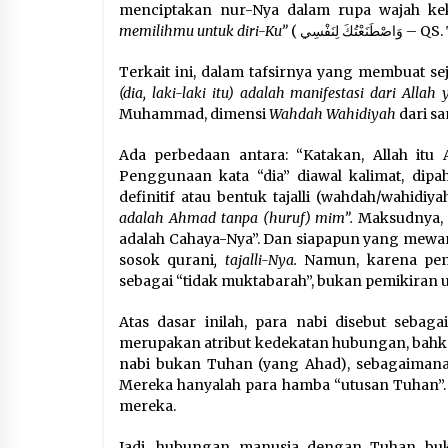
menciptakan nur-Nya dalam rupa wajah keka
memilihmu untuk diri-Ku”
( ْتُكَ لِنَفْسِي
Terkait ini, dalam tafsirnya yang membuat se
(dia, laki-laki itu) adalah manifestasi dari Alla
Muhammad, dimensi
Wahdah Wahidiyah
dari s
Ada perbedaan antara: “Katakan, Allah itu 
Penggunaan kata “dia” diawal kalimat, dipah
definitif atau bentuk tajalli (wahdah/wahidi
adalah Ahmad tanpa (huruf) mim”.
Maksudnya, 
adalah Cahaya-Nya”. Dan siapapun yang mewar
sosok qurani
, tajalli-Nya.
Namun, karena pena
sebagai “tidak muktabarah”, bukan pemikiran
Atas dasar inilah, para nabi disebut sebaga
merupakan atribut kedekatan hubungan, bahka
nabi bukan Tuhan (yang Ahad), sebagaimana
Mereka hanyalah para hamba “utusan Tuhan”
mereka.
Jadi, hubungan manusia dengan Tuhan buk