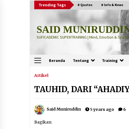
Skip
Trending Tags
# Quotes
# Info & News
to
content
SAID MUNIRUDDI
SUFICADEMIC SUPERTRAINING | Mind, Emotion & Spiritua
Beranda
Tentang
Training
Terbaru
Artikel
TAUHID, DARI “AHADI
“Thuma’ninah”: Cara Agama
Meregulasi Jiwa yang Gelisah
2 months ago
Said Muniruddin
5 years ago
6
“Pohon Kehidupan”: Mati Dulu, Ba
Bagikan:
Hidup