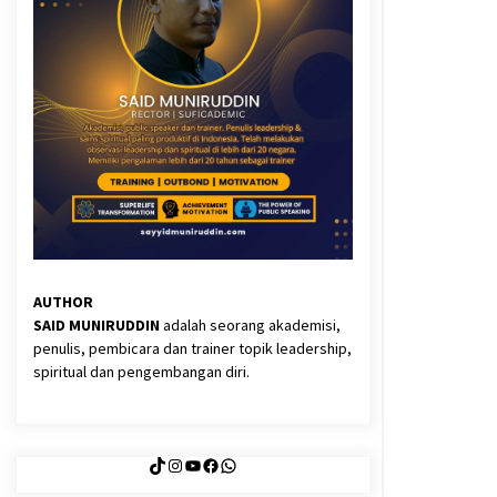
3 months ago
Said Muniruddin Latih Mental dan
Spiritual 80 Siswa YPHC
3 months ago
Eksistensi Iran dalam Tiga Ayat:
Memahami Aliansi Yahudi dan
Kristen dalam Dinamika Nubuwwat
4 months ago
AUTHOR
SAID MUNIRUDDIN
adalah seorang akademisi,
penulis, pembicara dan trainer topik leadership,
spiritual dan pengembangan diri.
TikTok
Instagram
YouTube
Facebook
WhatsApp