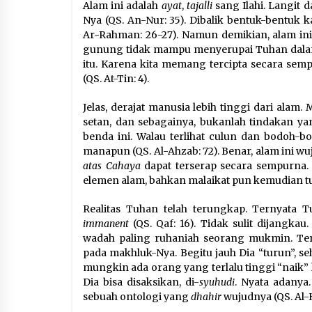
Alam ini adalah
ayat
,
tajalli
sang Ilahi. Langit
Nya (QS. An-Nur: 35). Dibalik bentuk-bentuk 
Ar-Rahman: 26-27). Namun demikian, alam i
gunung tidak mampu menyerupai Tuhan dalam
itu. Karena kita memang tercipta secara sem
(QS. At-Tin: 4).
Jelas, derajat manusia lebih tinggi dari alam
setan, dan sebagainya, bukanlah tindakan ya
benda ini. Walau terlihat culun dan bodoh-b
manapun (QS. Al-Ahzab: 72). Benar, alam ini w
atas Cahaya
dapat terserap secara sempurna.
elemen alam, bahkan malaikat pun kemudian t
Realitas Tuhan telah terungkap. Ternyata Tu
immanent
(QS. Qaf: 16). Tidak sulit dijang
wadah paling ruhaniah seorang mukmin. Tern
pada makhluk-Nya. Begitu jauh Dia “turun”,
mungkin ada orang yang terlalu tinggi “naik”
Dia bisa disaksikan, di-
syuhudi
. Nyata adanya
sebuah ontologi yang
dhahir
wujudnya (QS. Al-