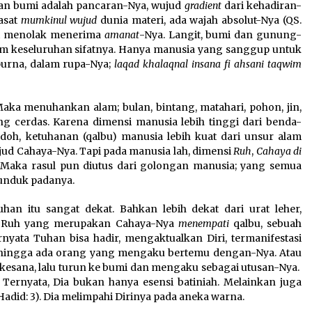
 dan bumi adalah pancaran-Nya, wujud
gradient
dari kehadiran-
kasat
mumkinul wujud
dunia materi, ada wajah absolut-Nya (QS.
ni menolak menerima
amanat
-Nya. Langit, bumi dan gunung-
 keseluruhan sifatnya. Hanya manusia yang sanggup untuk
purna, dalam rupa-Nya;
laqad khalaqnal insana fi ahsani taqwim
. Maka menuhankan alam; bulan, bintang, matahari, pohon, jin,
ng cerdas. Karena dimensi manusia lebih tinggi dari benda-
odoh, ketuhanan (qalbu) manusia lebih kuat dari unsur alam
ujud Cahaya-Nya. Tapi pada manusia lah, dimensi
Ruh
,
Cahaya di
 Maka rasul pun diutus dari golongan manusia; yang semua
unduk padanya.
han itu sangat dekat. Bahkan lebih dekat dari urat leher,
kau. Ruh yang merupakan Cahaya-Nya
menempati
qalbu, sebuah
yata Tuhan bisa hadir, mengaktualkan Diri, termanifestasi
 sehingga ada orang yang mengaku bertemu dengan-Nya. Atau
 kesana, lalu turun ke bumi dan mengaku sebagai utusan-Nya.
. Ternyata, Dia bukan hanya esensi batiniah. Melainkan juga
Hadid: 3). Dia melimpahi Dirinya pada aneka warna.