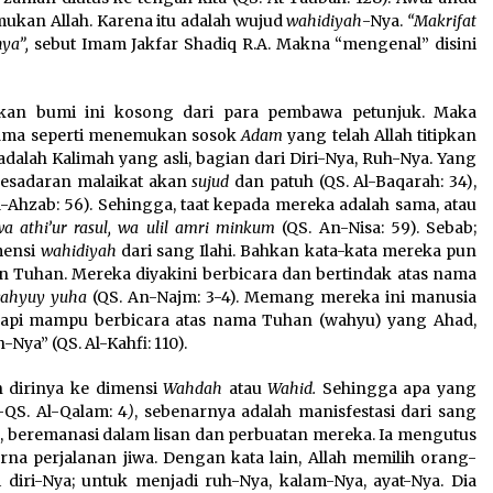
mukan Allah. Karena itu adalah wujud
wahidiyah
-Nya.
“Makrifat
ya”,
sebut Imam Jakfar Shadiq R.A. Makna “mengenal” disini
rkan bumi ini kosong dari para pembawa petunjuk. Maka
sama seperti menemukan sosok
Adam
yang telah Allah titipkan
adalah Kalimah yang asli, bagian dari Diri-Nya, Ruh-Nya. Yang
kesadaran malaikat akan
sujud
dan patuh (QS. Al-Baqarah: 34),
-Ahzab: 56). Sehingga, taat kepada mereka adalah sama, atau
 wa athi’ur rasul, wa ulil amri minkum
(QS. An-Nisa: 59). Sebab;
mensi
wahidiyah
dari sang Ilahi. Bahkan kata-kata mereka pun
aan Tuhan. Mereka diyakini berbicara dan bertindak atas nama
wahyuy yuha
(QS. An-Najm: 3-4). Memang mereka ini manusia
Tapi mampu berbicara atas nama Tuhan (wahyu) yang Ahad,
Nya” (QS. Al-Kahfi: 110).
 dirinya ke dimensi
Wahdah
atau
Wahid.
Sehingga apa yang
-QS. Al-Qalam: 4
)
, sebenarnya adalah manisfestasi dari sang
, beremanasi dalam lisan dan perbuatan mereka. Ia mengutus
na perjalanan jiwa. Dengan kata lain, Allah memilih orang-
diri-Nya; untuk menjadi ruh-Nya, kalam-Nya, ayat-Nya. Dia