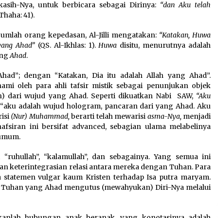
sih-Nya, untuk berbicara sebagai Dirinya:
“dan Aku telah
وَاصْطَنَع – QS. Thaha: 41).
jumlah orang kepedasan, Al-Jilli mengatakan:
“Katakan, Huwa
h yang Ahad”
(QS. Al-Ikhlas: 1).
Huwa
disitu, menurutnya adalah
ang
Ahad
.
Ahad”; dengan “Katakan, Dia itu adalah Allah yang Ahad”.
ami oleh para ahli tafsir mistik sebagai penunjukan objek
yah) dari wujud yang Ahad. Seperti dikuatkan Nabi SAW,
“Aku
“aku adalah wujud hologram, pancaran dari yang Ahad. Aku
isi
(Nur) Muhammad,
berarti telah mewarisi
asma-Nya,
menjadi
fsiran ini bersifat advanced, sebagian ulama melabelinya
 umum.
i “ruhullah”, “kalamullah”, dan sebagainya. Yang semua ini
n keterintegrasian relasi antara mereka dengan Tuhan. Para
 statemen vulgar kaum Kristen terhadap Isa putra maryam.
. Tuhan yang Ahad mengutus (mewahyukan) Diri-Nya melalui
anlah hubungan anak beranak, yang konotasinya adalah