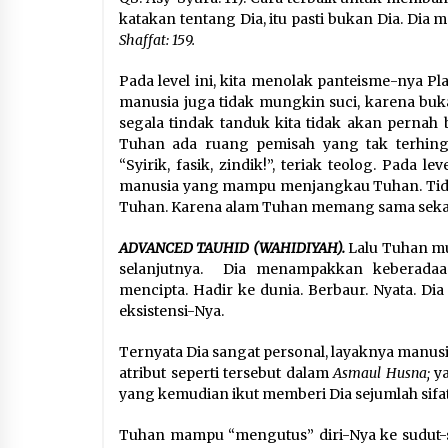
katakan tentang Dia, itu pasti bukan Dia. Dia m
Shaffat: 159.
Pada level ini, kita menolak panteisme-nya P
manusia juga tidak mungkin suci, karena buk
segala tindak tanduk kita tidak akan pernah
Tuhan ada ruang pemisah yang tak terhingg
“Syirik, fasik, zindik!”, teriak teolog. Pada 
manusia yang mampu menjangkau Tuhan. Tida
Tuhan. Karena alam Tuhan memang sama sekali
ADVANCED TAUHID (WAHIDIYAH).
Lalu Tuhan mu
selanjutnya. Dia menampakkan keberadaan
mencipta. Hadir ke dunia. Berbaur. Nyata. D
eksistensi-Nya.
Ternyata Dia sangat personal, layaknya manusi
atribut seperti tersebut dalam
Asmaul Husna;
ya
yang kemudian ikut memberi Dia sejumlah sifat
Tuhan mampu “mengutus” diri-Nya ke sudut-su