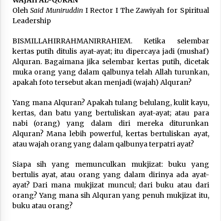
3 months ago
Oleh
Said Muniruddin
I Rector I The Zawiyah for Spiritual
Leadership
Takut Mati
3 months ago
BISMILLAHIRRAHMANIRRAHIEM. Ketika selembar
kertas putih ditulis ayat-ayat; itu dipercaya jadi (mushaf)
Alquran. Bagaimana jika selembar kertas putih, dicetak
muka orang yang dalam qalbunya telah Allah turunkan,
Said Muniruddin Latih Mental dan Spiritual 80
Siswa YPHC
apakah foto tersebut akan menjadi (wajah) Alquran?
3 months ago
Yang mana Alquran? Apakah tulang belulang, kulit kayu,
kertas, dan batu yang bertuliskan ayat-ayat; atau para
Said Muniruddin Beri Pelatihan dan Motivasi
nabi (orang) yang dalam diri mereka diturunkan
untuk 179 Guru Diniyah Disdikbud Kota Banda
Alquran? Mana lebih powerful, kertas bertuliskan ayat,
Aceh
atau wajah orang yang dalam qalbunya terpatri ayat?
4 months ago
Siapa sih yang memunculkan mukjizat: buku yang
SELVi: Sebuah Model Motivasi dalam
Kepemimpinan Bisnis
bertulis ayat, atau orang yang dalam dirinya ada ayat-
4 months ago
ayat? Dari mana mukjizat muncul; dari buku atau dari
orang? Yang mana sih Alquran yang penuh mukjizat itu,
buku atau orang?
Eksistensi Iran dalam Tiga Ayat: Memahami
Aliansi Yahudi dan Kristen dalam Dinamika