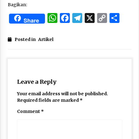
Bagikan:
WhatsApp
Facebook
Telegram
X
Copy
Sha
Share
Link
Posted in
Artikel
Leave a Reply
Your email address will not be published.
Required fields are marked
*
Comment
*