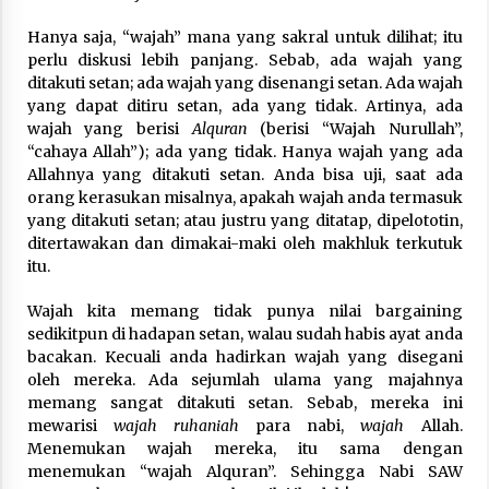
Hanya saja, “wajah” mana yang sakral untuk dilihat; itu
perlu diskusi lebih panjang. Sebab, ada wajah yang
ditakuti setan; ada wajah yang disenangi setan. Ada wajah
yang dapat ditiru setan, ada yang tidak. Artinya, ada
wajah yang berisi
Alquran
(berisi “Wajah Nurullah”,
“cahaya Allah”); ada yang tidak. Hanya wajah yang ada
Allahnya yang ditakuti setan. Anda bisa uji, saat ada
orang kerasukan misalnya, apakah wajah anda termasuk
yang ditakuti setan; atau justru yang ditatap, dipelototin,
ditertawakan dan dimakai-maki oleh makhluk terkutuk
itu.
Wajah kita memang tidak punya nilai bargaining
sedikitpun di hadapan setan, walau sudah habis ayat anda
bacakan. Kecuali anda hadirkan wajah yang disegani
oleh mereka. Ada sejumlah ulama yang majahnya
memang sangat ditakuti setan. Sebab, mereka ini
mewarisi
wajah
ruhaniah
para nabi,
wajah
Allah.
Menemukan wajah mereka, itu sama dengan
menemukan “wajah Alquran”. Sehingga Nabi SAW