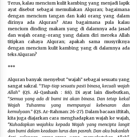
Terus, kalau mencium kulit kambing yang menjadi lapik
Nubuwwat
ayat disebut sebagai memuliakan Alquran; bagaimana
4 months ago
dengan mencium tangan dan kaki orang yang dalam
dirinya ada Alquran? Atau bagaimana pula kalau
mencium dinding makam yang di dalamnya ada jasad
dan wajah orang-orang yang dalam diri mereka Allah
titipkan cahaya Alquran; apakah sama musyriknya
dengan mencium kulit kambing yang di dalamnya ada
teks Alquran?
***
Alquran banyak menyebut “wajah” sebagai sesuatu yang
sangat sakral. “
Tiap-tiap sesuatu pasti binasa, kecuali wajah
Allah
” (QS. Al-Qashash : 88). Di ayat lain disebutkan,
“
Semua yang ada di bumi ini akan binasa. Dan tetap kekal
Wajah Tuhanmu yang mempunyai kebesaran dan
kemulyaan.
” (QS. Ar-Rahman: 26-27). Dalam bacaan iftitah,
kita juga diajarkan cara menghadapkan wajah ke wajah,
“Kuhadapkan wajahku kepada Wajah yang mencipta langit
dan bumi dalam keadaan lurus dan pasrah. Dan aku bukanlah