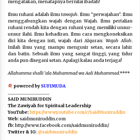
mengatakan, menatapnya bernilai ibadah!
Ilmu ruhani adalah ilmu
tawajuh
. Ilmu “perwajahan”. Ilmu
menggabungkan wajah dengan Wajah. Ilmu pertalian
ruhani rendah kita dengan ruhani yang memiliki unsur-
unsur ilahi. Ilmu kehadiran. Ilmu cara mengkoneksikan
diri kita dengan inti, wajah dari Alquran:
Wajah Allah
.
Inilah ilmu yang mampu mengusir setan, secara lahir
dan batin. Sebuah ilmu yang sangat tinggi, yang tidur
anda pun disegani setan. Apalagi kalau anda terjaga!
Allahumma shalli ‘ala Muhammad wa Aali Muhammad
.****
powered by
SUFIMUDA
___________________
SAID MUNIRUDDIN
The Zawiyah for Spiritual Leadership
YouTube:
https://www.youtube.com/c/SaidMuniruddin
Web:
saidmuniruddin.com
fb:
http://www.facebook.com/saidmuniruddin/
Twitter & IG
:
@
saidmuniruddin