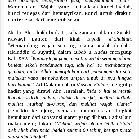
dari golongan orang-orang yang menyekutukan Allah”.
Menemukan “Wajah” yang suci adalah kunci ibadah,
kunci terlepas dari kemusyrikan. Kunci untuk ditakuti
dan terlepas dari pengaruh setan.
Ali Ibn Abi Thalib berkata, sebagaimana dikutip Syaikh
Nawawi Banten dari kitab
Riyadh al-Shalihin
,
“Memandang wajah seorang ulama adalah ibadah.”
Jalaluddin al-Suyuthi, dalam
Lubab al-Hadits
mengutip
Nabi SAW:
“Barangsiapa yang menatap wajah seorang ulama
kendati sekali pandangan saja, lalu hal itu membuatnya
gembira, maka Allah menciptakan dari pandangan itu satu
malaikat yang memohonkan ampun untuk dirinya hingga
hari kiamat.”
Ad-Dailami dalam
Musnad Firdaus
mengutip
hadist yang dirawi Abu Hurairah,
“Ada 5 hal termasuk
ibadah, sedikit makan, duduk di masjid, melihat ka’bah,
melihat mushaf al-Quran, dan melihat wajah ulama”
(semakin ke ujung semakin menunjukkan tingkat
kemuliaan dari substansi materi yang dilihat). Hadist lain
malah mengatakan,
“Melihat wajah ulama lebih dicintai
oleh Allah dari pada ibadah selama 60 tahun, berupa puasa
dan shalat tahajud”.