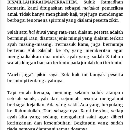
3 months ago
BISMILLAHIRRAHMANIRRAHIEM. Suluk Ramadhan
kemarin, kami ditugaskan sebagai
malaikat
pemeriksa
amal. Tidak hanya menghisab kaji, tapi juga mendengar
Takut Mati
berbagai fenomena spiritual yang dialami peserta zikir.
3 months ago
Salah satu
hal ihwal
yang rata-rata dialami peserta adalah
bermimpi. Dan, diantara jenis mimpi yang dialami terkait
Said Muniruddin Latih Mental dan Spiritual 80
ayah masing-masing. Termasuk kami, juga bermimpi
Siswa YPHC
bertemu Ahli Silsilah ke 35, yang memberitau agar
3 months ago
menghadiahkan doa untuk ayah yang sudah 8 tahun
wafat, dengan bacaan tertentu pada jumlah hari tertentu.
Said Muniruddin Beri Pelatihan dan Motivasi
untuk 179 Guru Diniyah Disdikbud Kota Banda
“Aneh juga”, pikir saya. Kok kali ini banyak peserta
Aceh
bermimpi tentang ayahnya.
4 months ago
Tapi entah kenapa, memang selama suluk ataupun
SELVi: Sebuah Model Motivasi dalam
setelah suluk, ayah dari sejumlah peserta mengalami
Kepemimpinan Bisnis
berbagai kejadian. Ada yang sakit. Ada yang berpulang
4 months ago
ke Rahmatullah. Dan sebagainya. Kami berdoa, setiap
ayah kita yang sedang mengalami sakit agar diberi
keringanan dan kesembuhan. Begitupun yang sudah
Eksistensi Iran dalam Tiga Ayat: Memahami
Aliansi Yahudi dan Kristen dalam Dinamika
tiada, semoga diampuni semua dosanya.