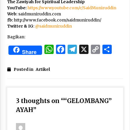
The Zawiyah for Spiritual Leadership
YouTube:
https://www.youtube.com/c/SaidMuniruddin
Web:
saidmuniruddin.com
fb:
http://www.facebook.com/saidmuniruddin/
Twitter & IG
:
@
saidmuniruddin
Bagikan:
WhatsApp
Facebook
Telegram
X
Copy
Sha
Share
Link
Posted in
Artikel
3 thoughts on “
“GELOMBANG”
AYAH
”