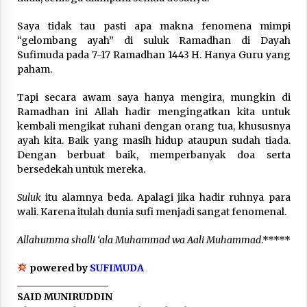
Nubuwwat
4 months ago
Saya tidak tau pasti apa makna fenomena mimpi
“gelombang ayah” di suluk Ramadhan di Dayah
Sufimuda pada 7-17 Ramadhan 1443 H. Hanya Guru yang
paham.
Tapi secara awam saya hanya mengira, mungkin di
Ramadhan ini Allah hadir mengingatkan kita untuk
kembali mengikat ruhani dengan orang tua, khususnya
ayah kita. Baik yang masih hidup ataupun sudah tiada.
Dengan berbuat baik, memperbanyak doa serta
bersedekah untuk mereka.
Suluk
itu alamnya beda. Apalagi jika hadir ruhnya para
wali. Karena itulah dunia sufi menjadi sangat fenomenal.
Allahumma shalli ‘ala Muhammad wa Aali Muhammad
.*****
powered by
SUFIMUDA
___________________
SAID MUNIRUDDIN