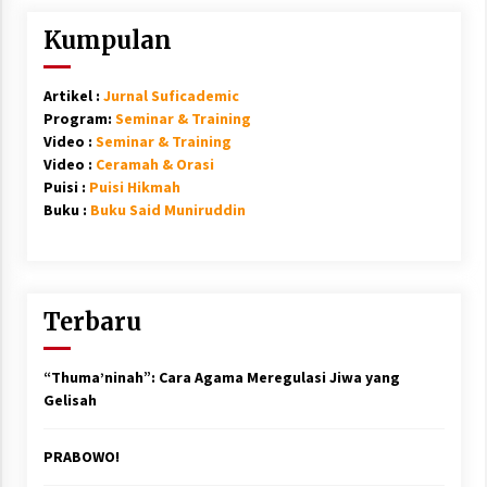
Kumpulan
Artikel :
Jurnal Suficademic
Program:
Seminar & Training
Video :
Seminar & Training
Video :
Ceramah & Orasi
Puisi :
Puisi Hikmah
Buku :
Buku Said Muniruddin
Terbaru
“Thuma’ninah”: Cara Agama Meregulasi Jiwa yang
Gelisah
PRABOWO!